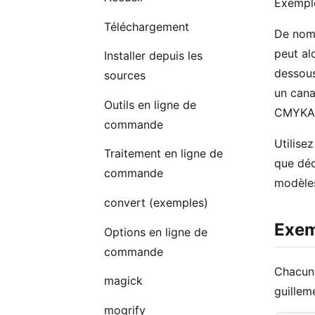
Exemple
Téléchargement
De nom
peut al
Installer depuis les
dessous
sources
un can
Outils en ligne de
CMYKA p
commande
Utilisez
Traitement en ligne de
que déc
commande
modèles
convert (exemples)
Exem
Options en ligne de
commande
Chacune
magick
guillem
mogrify