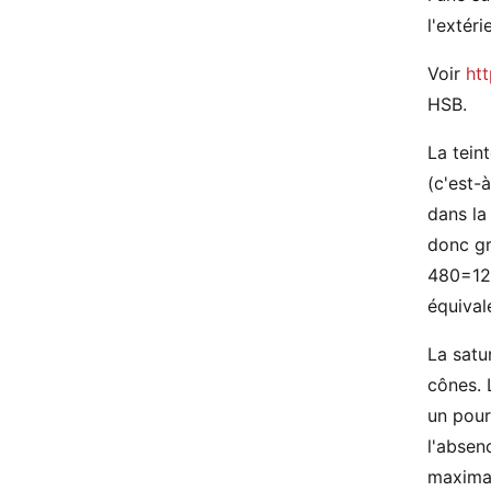
l'extér
Voir
ht
HSB.
La tein
(c'est-
dans la
donc gr
480=120
équival
La satu
cônes. 
un pour
l'absen
maximal