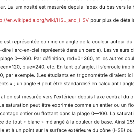
ieur. La luminosité est mesurée depuis l'apex du bas vers le 
tp://en.wikipedia.org/wiki/HSL_and_HSV
pour plus de détail
te est représentée comme un angle de la couleur autour du 
à-dire l'arc-en-ciel représenté dans un cercle). Les valeurs d
 plage 0—360. Par définition, red=0=360, et les autres coul
een=120, blue=240, etc. En tant qu'angle, il s'enroule imp
, par exemple. (Les étudiants en trigonométrie diraient ici
ents » ; un angle θ peut être standardisé en calculant l'ang
ration est mesurée vers l'extérieur depuis l'axe central du 
La saturation peut être exprimée comme un entier ou un f
centage entier ou flottant dans la plage 0—100. La satura
ce de tout « blanc » mélangé à la couleur de base. Ainsi 2
e et à un point sur la surface extérieure du cône (HSB) ou