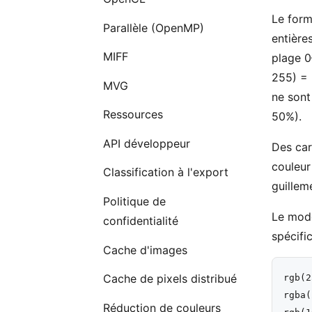
Le form
Parallèle (OpenMP)
entière
MIFF
plage 0
255) = 
MVG
ne sont
Ressources
50%).
API développeur
Des car
couleur
Classification à l'export
guillem
Politique de
Le modè
confidentialité
spécifi
Cache d'images
Cache de pixels distribué
rgb(2
rgba(
Réduction de couleurs