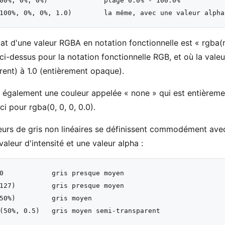
00%, 0%, 0%)              plage 0.0% - 100.0%

at d'une valeur RGBA en notation fonctionnelle est « rgba(r,g
 ci-dessus pour la notation fonctionnelle RGB, et où la vale
rent) à 1.0 (entièrement opaque).
te également une couleur appelée « none » qui est entièreme
ci pour rgba(0, 0, 0, 0.0).
eurs de gris non linéaires se définissent commodément avec
valeur d'intensité et une valeur alpha :
0            gris presque moyen

127)         gris presque moyen

50%)         gris moyen
