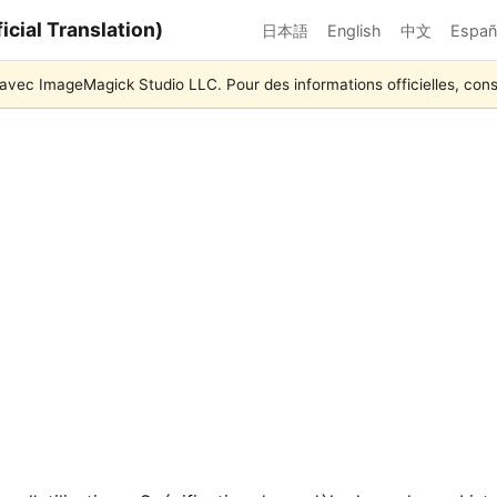
cial Translation)
日本語
English
中文
Españ
n avec ImageMagick Studio LLC. Pour des informations officielles, cons