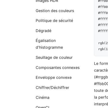
Images HDR
#ff00
#ff00
Gestion des couleurs
#fff0
#ffff
Politique de sécurité
#ffff
Dégradé
#ffff
     
Égalisation
rgb(2
d'histogramme
Seuillage de couleur
Le form
Composantes connexes
caractè
(#rrggb
Enveloppe convexe
#ffbb00
Chiffrer/Déchiffrer
toute d
la perf
Cinéma
interpr
OpenCL