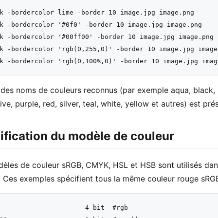
k -bordercolor lime -border 10 image.jpg image.png

k -bordercolor '#0f0' -border 10 image.jpg image.png

k -bordercolor '#00ff00' -border 10 image.jpg image.png

k -bordercolor 'rgb(0,255,0)' -border 10 image.jpg image.
e des noms de couleurs reconnus (par exemple aqua, black, b
ive, purple, red, silver, teal, white, yellow et autres) est p
ification du modèle de couleur
èles de couleur sRGB, CMYK, HSL et HSB sont utilisés dans
. Ces exemples spécifient tous la même couleur rouge sRGB
                      4-bit  #rgb
