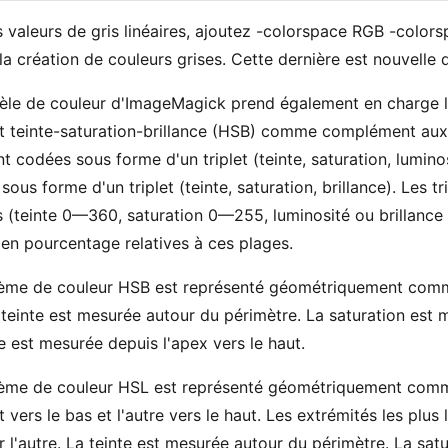
s valeurs de gris linéaires, ajoutez -colorspace RGB -colo
 la création de couleurs grises. Cette dernière est nouvelle
le de couleur d'ImageMagick prend également en charge le
t teinte-saturation-brillance (HSB) comme complément aux
t codées sous forme d'un triplet (teinte, saturation, lumin
sous forme d'un triplet (teinte, saturation, brillance). Les 
s (teinte 0—360, saturation 0—255, luminosité ou brillanc
 en pourcentage relatives à ces plages.
ème de couleur HSB est représenté géométriquement comme
 teinte est mesurée autour du périmètre. La saturation est m
ce est mesurée depuis l'apex vers le haut.
ème de couleur HSL est représenté géométriquement comme
t vers le bas et l'autre vers le haut. Les extrémités les pl
ur l'autre. La teinte est mesurée autour du périmètre. La sat