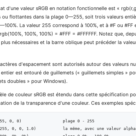
at d'une valeur sRGB en notation fonctionnelle est « rgb(r,g,b
s ou flottantes dans la plage 0—255, soit trois valeurs enti
—100%. La valeur 255 correspond à 100%, et à #F ou #FF e
rgb(100%, 100%, 100%) = #FFF = #FFFFFF. Notez que, depui
 plus nécessaires et la barre oblique peut précéder la vale
actères d'espacement sont autorisés autour des valeurs nu
 entier est entouré de guillemets (« guillemets simples » po
ets doubles » pour Windows).
le de couleur sRGB est étendu dans cette spécification pour
cation de la transparence d'une couleur. Ces exemples spéci
55, 0, 0)                 plage 0 - 255

255, 0, 0, 1.0)           la même, avec une valeur alpha