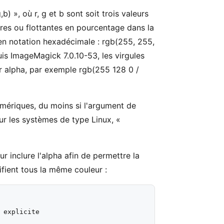
) », où r, g et b sont soit trois valeurs
ères ou flottantes en pourcentage dans la
n notation hexadécimale : rgb(255, 255,
s ImageMagick 7.0.10-53, les virgules
ur alpha, par exemple rgb(255 128 0 /
mériques, du moins si l'argument de
ur les systèmes de type Linux, «
 inclure l'alpha afin de permettre la
fient tous la même couleur :
 explicite
