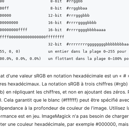
00                    8-bit  #rrggbb

00ff                  8-bit  #rrggbbaa

00000                12-bit  #rrrgggbbb

00000000             16-bit  #rrrrggggbbbb

00000000ffff         16-bit  #rrrrggggbbbbaaaa

ffff0000000000000000ffffffff

                     32-bit  #rrrrrrrrggggggggbbbbbbbbaaa
55, 0, 0)            un entier dans la plage 0—255 pour 
at d'une valeur sRGB en notation hexadécimale est un « # 
res hexadécimaux. La notation sRGB à trois chiffres (#rgb) 
b) en répliquant les chiffres, et non en ajoutant des zéros
. Cela garantit que le blanc (#ffffff) peut être spécifié ave
épendance à la profondeur de couleur de l'image. Utilisez 
ormance est en jeu. ImageMagick n'a pas besoin de charger
éter une couleur hexadécimale, par exemple #000000, mais il l