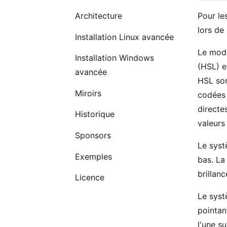
Architecture
Pour le
lors de
Installation Linux avancée
Le modè
Installation Windows
(HSL) e
avancée
HSL son
Miroirs
codées 
directe
Historique
valeurs
Sponsors
Le syst
Exemples
bas. La
brillan
Licence
Le syst
pointan
l'une s