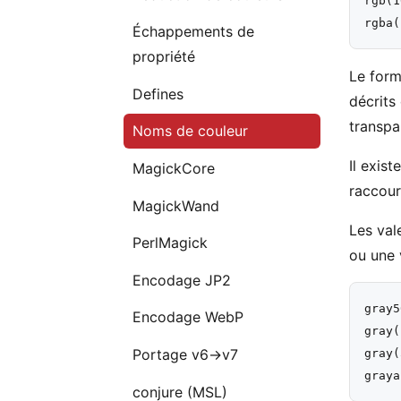
rgb(1
Échappements de
propriété
Le form
Defines
décrits
transpa
Noms de couleur
Il exis
MagickCore
raccour
MagickWand
Les val
PerlMagick
ou une 
Encodage JP2
gray5
Encodage WebP
gray(
Portage v6→v7
gray(
conjure (MSL)