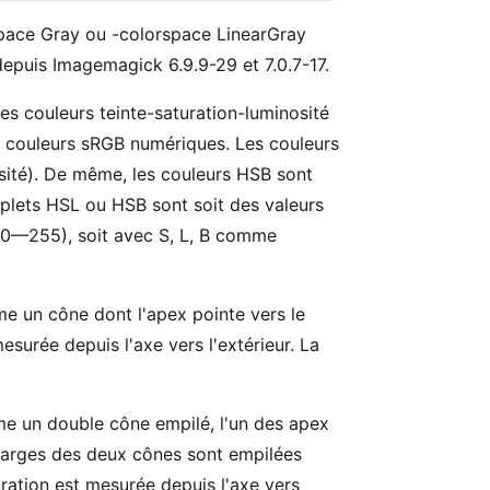
rspace Gray ou -colorspace LinearGray
 depuis Imagemagick 6.9.9-29 et 7.0.7-17.
s couleurs teinte-saturation-luminosité
 couleurs sRGB numériques. Les couleurs
osité). De même, les couleurs HSB sont
triplets HSL ou HSB sont soit des valeurs
e 0—255), soit avec S, L, B comme
 un cône dont l'apex pointe vers le
esurée depuis l'axe vers l'extérieur. La
 un double cône empilé, l'un des apex
us larges des deux cônes sont empilées
uration est mesurée depuis l'axe vers