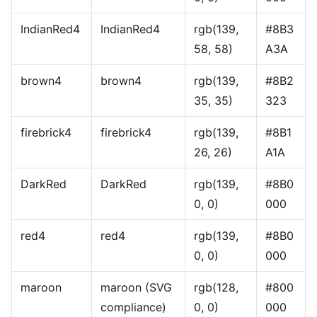
IndianRed4
IndianRed4
rgb(139,
#8B3
58, 58)
A3A
brown4
brown4
rgb(139,
#8B2
35, 35)
323
firebrick4
firebrick4
rgb(139,
#8B1
26, 26)
A1A
DarkRed
DarkRed
rgb(139,
#8B0
0, 0)
000
red4
red4
rgb(139,
#8B0
0, 0)
000
maroon
maroon (SVG
rgb(128,
#800
compliance)
0, 0)
000