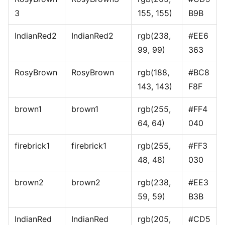
3
155, 155)
B9B
IndianRed2
IndianRed2
rgb(238,
#EE6
99, 99)
363
RosyBrown
RosyBrown
rgb(188,
#BC8
143, 143)
F8F
brown1
brown1
rgb(255,
#FF4
64, 64)
040
firebrick1
firebrick1
rgb(255,
#FF3
48, 48)
030
brown2
brown2
rgb(238,
#EE3
59, 59)
B3B
IndianRed
IndianRed
rgb(205,
#CD5