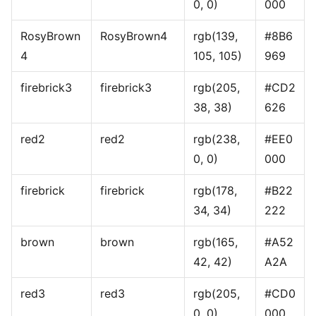
0, 0)
000
RosyBrown
RosyBrown4
rgb(139,
#8B6
4
105, 105)
969
firebrick3
firebrick3
rgb(205,
#CD2
38, 38)
626
red2
red2
rgb(238,
#EE0
0, 0)
000
firebrick
firebrick
rgb(178,
#B22
34, 34)
222
brown
brown
rgb(165,
#A52
42, 42)
A2A
red3
red3
rgb(205,
#CD0
0, 0)
000