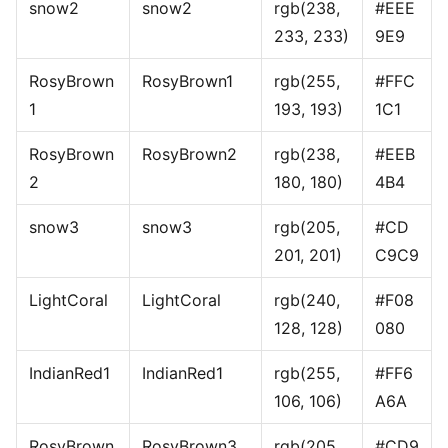
snow2
snow2
rgb(238,
#EEE
233, 233)
9E9
RosyBrown
RosyBrown1
rgb(255,
#FFC
1
193, 193)
1C1
RosyBrown
RosyBrown2
rgb(238,
#EEB
2
180, 180)
4B4
snow3
snow3
rgb(205,
#CD
201, 201)
C9C9
LightCoral
LightCoral
rgb(240,
#F08
128, 128)
080
IndianRed1
IndianRed1
rgb(255,
#FF6
106, 106)
A6A
RosyBrown
RosyBrown3
rgb(205,
#CD9