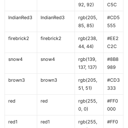
92, 92)
C5C
IndianRed3
IndianRed3
rgb(205,
#CD5
85, 85)
555
firebrick2
firebrick2
rgb(238,
#EE2
44, 44)
C2C
snow4
snow4
rgb(139,
#8B8
137, 137)
989
brown3
brown3
rgb(205,
#CD3
51, 51)
333
red
red
rgb(255,
#FF0
0, 0)
000
red1
red1
rgb(255,
#FF0