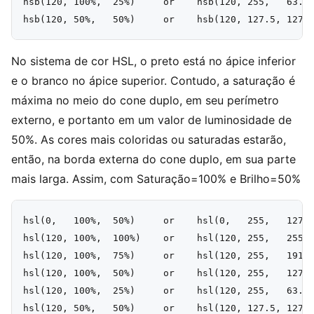
hsb(120, 100%,  25%)     or    hsb(120, 255,   63.75
No sistema de cor HSL, o preto está no ápice inferior
e o branco no ápice superior. Contudo, a saturação é
máxima no meio do cone duplo, em seu perímetro
externo, e portanto em um valor de luminosidade de
50%. As cores mais coloridas ou saturadas estarão,
então, na borda externa do cone duplo, em sua parte
mais larga. Assim, com Saturação=100% e Brilho=50%
hsl(0,   100%,  50%)     or    hsl(0,   255,   127.5
hsl(120, 100%,  100%)    or    hsl(120, 255,   255) 
hsl(120, 100%,  75%)     or    hsl(120, 255,   191.2
hsl(120, 100%,  50%)     or    hsl(120, 255,   127.5
hsl(120, 100%,  25%)     or    hsl(120, 255,   63.75