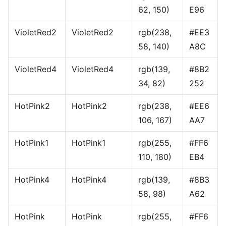
62, 150)
E96
VioletRed2
VioletRed2
rgb(238,
#EE3
58, 140)
A8C
VioletRed4
VioletRed4
rgb(139,
#8B2
34, 82)
252
HotPink2
HotPink2
rgb(238,
#EE6
106, 167)
AA7
HotPink1
HotPink1
rgb(255,
#FF6
110, 180)
EB4
HotPink4
HotPink4
rgb(139,
#8B3
58, 98)
A62
HotPink
HotPink
rgb(255,
#FF6