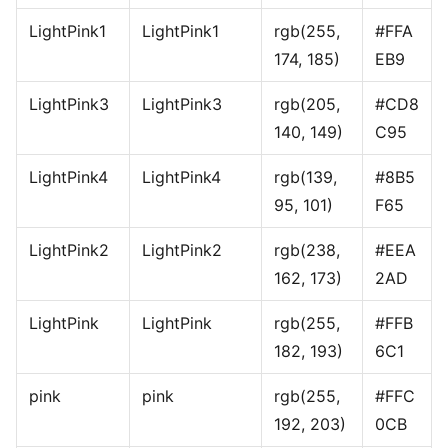
LightPink1
LightPink1
rgb(255,
#FFA
174, 185)
EB9
LightPink3
LightPink3
rgb(205,
#CD8
140, 149)
C95
LightPink4
LightPink4
rgb(139,
#8B5
95, 101)
F65
LightPink2
LightPink2
rgb(238,
#EEA
162, 173)
2AD
LightPink
LightPink
rgb(255,
#FFB
182, 193)
6C1
pink
pink
rgb(255,
#FFC
192, 203)
0CB