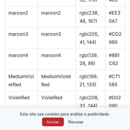
maroon2
maroon2
rgb(238,
#EE3
48, 167)
0A7
maroon3
maroon3
rgb(205,
#CD2
41, 144)
990
maroon4
maroon4
rgb(139,
#8B1
28, 98)
C62
MediumViol
MediumViolet
rgb(199,
#C71
etRed
Red
21, 133)
585
VioletRed
VioletRed
rgb(208,
#D02
32, 144)
090
Este site usa cookies para análise e publicidade.
orchid2
orchid2
rgb(238,
#EE7
Aceitar
Recusar
122, 233)
AE9