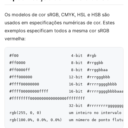
Os modelos de cor sRGB, CMYK, HSL e HSB são
usados em especificações numéricas de cor. Estes
exemplos especificam todos a mesma cor sRGB
vermelha:
#f00                       4-bit  #rgb

#ff0000                    8-bit  #rrggbb

#ff0000ff                  8-bit  #rrggbbaa

#fff000000                12-bit  #rrrgggbbb

#ffff00000000             16-bit  #rrrrggggbbbb

#ffff00000000ffff         16-bit  #rrrrggggbbbbaaaa

#ffffffff0000000000000000ffffffff

                          32-bit  #rrrrrrrrggggggggb
rgb(255, 0, 0)            um inteiro no intervalo 0—