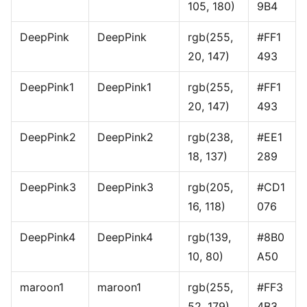
105, 180)
9B4
DeepPink
DeepPink
rgb(255,
#FF1
20, 147)
493
DeepPink1
DeepPink1
rgb(255,
#FF1
20, 147)
493
DeepPink2
DeepPink2
rgb(238,
#EE1
18, 137)
289
DeepPink3
DeepPink3
rgb(205,
#CD1
16, 118)
076
DeepPink4
DeepPink4
rgb(139,
#8B0
10, 80)
A50
maroon1
maroon1
rgb(255,
#FF3
52, 179)
4B3