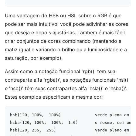
Uma vantagem do HSB ou HSL sobre o RGB é que
pode ser mais intuitivo: você pode adivinhar as cores
que deseja e depois ajustá-las. Também é mais fácil
criar conjuntos de cores combinando (mantendo a
matiz igual e variando o brilho ou a luminosidade e a
saturação, por exemplo).
Assim como a notação funcional 'rgb()' tem sua
contraparte alfa 'rgba()', as notações funcionais 'hsl()'
e 'hsb()' têm suas contrapartes alfa 'hsla()' e 'hsba()'.
Estes exemplos especificam a mesma cor:
hsb(120, 100%,  100%)              verde pleno em hs
hsba(120, 100%,  100%,  1.0)       o mesmo, com um v
hsb(120, 255,  255)                verde pleno em hs