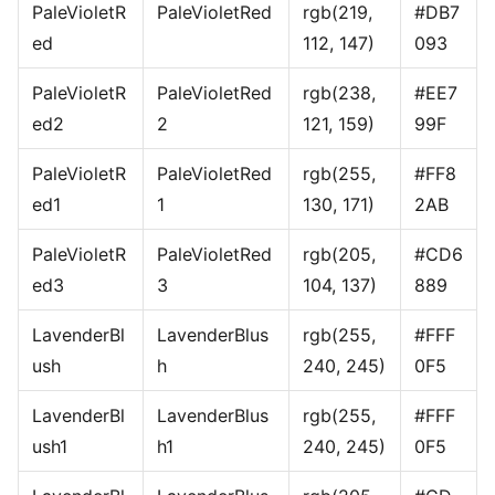
PaleVioletR
PaleVioletRed
rgb(219,
#DB7
ed
112, 147)
093
PaleVioletR
PaleVioletRed
rgb(238,
#EE7
ed2
2
121, 159)
99F
PaleVioletR
PaleVioletRed
rgb(255,
#FF8
ed1
1
130, 171)
2AB
PaleVioletR
PaleVioletRed
rgb(205,
#CD6
ed3
3
104, 137)
889
LavenderBl
LavenderBlus
rgb(255,
#FFF
ush
h
240, 245)
0F5
LavenderBl
LavenderBlus
rgb(255,
#FFF
ush1
h1
240, 245)
0F5