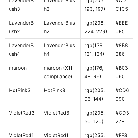
LavenderBl
LavenderBlus
rgb(205,
#CD
ush3
h3
193, 197)
C1C5
LavenderBl
LavenderBlus
rgb(238,
#EEE
ush2
h2
224, 229)
0E5
LavenderBl
LavenderBlus
rgb(139,
#8B8
ush4
h4
131, 134)
386
maroon
maroon (X11
rgb(176,
#B03
compliance)
48, 96)
060
HotPink3
HotPink3
rgb(205,
#CD6
96, 144)
090
VioletRed3
VioletRed3
rgb(205,
#CD3
50, 120)
278
VioletRed1
VioletRed1
rgb(255,
#FF3