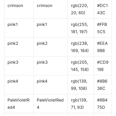
crimson
crimson
rgb(220,
#DC1
20, 60)
43C
pink1
pink1
rgb(255,
#FFB
181, 197)
5C5
pink2
pink2
rgb(238,
#EEA
169, 184)
9B8
pink3
pink3
rgb(205,
#CD9
145, 158)
19E
pink4
pink4
rgb(139,
#8B6
99, 108)
36C
PaleVioletR
PaleVioletRed
rgb(139,
#8B4
ed4
4
71, 93)
75D