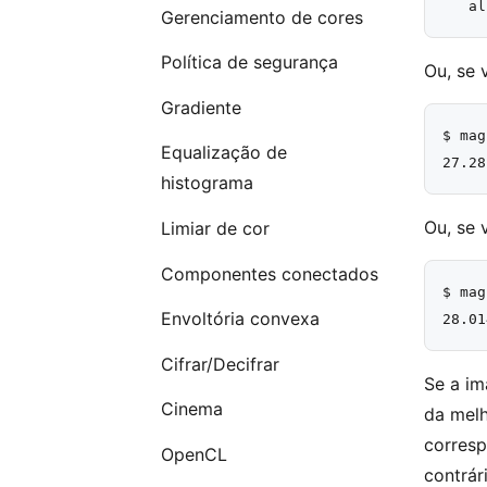
Gerenciamento de cores
Política de segurança
Ou, se 
Gradiente
$ mag
Equalização de
histograma
Ou, se 
Limiar de cor
Componentes conectados
$ mag
Envoltória convexa
Cifrar/Decifrar
Se a i
Cinema
da melh
corresp
OpenCL
contrár