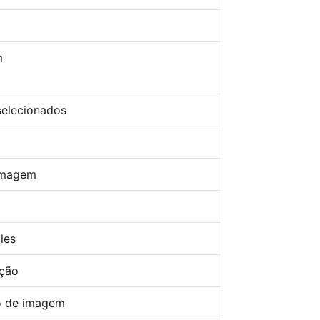
m
selecionados
 imagem
les
ação
o de imagem