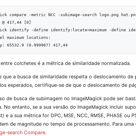
ick compare -metric NCC -subimage-search logo.png hat.pn
 @ 417,44 [0]

ick identify -define identify:locate=maximum -define ide
el maximum locations:

 entre colchetes é a métrica de similaridade normalizada.
 que a busca de similaridade respeita o deslocamento de pá
dos esperados, certifique-se de que o deslocamento de p
so de busca de subimagem no ImageMagick pode ser basta
va. No entanto, se a sua versão do ImageMagick incluir sup
st) e a sua métrica for DPC, MSE, NCC, RMSE, PHASE ou 
dem de magnitude no tempo de processamento. Para uma d
ge-search Compare
.