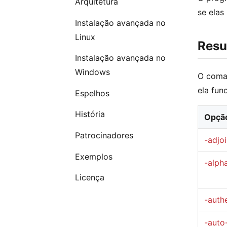
Arquitetura
se elas
Instalação avançada no
Linux
Resu
Instalação avançada no
Windows
O coma
ela fun
Espelhos
História
Opçã
Patrocinadores
-adjo
Exemplos
-alph
Licença
-auth
-auto