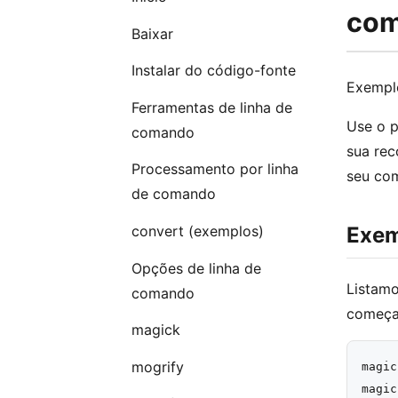
com
Baixar
Instalar do código-fonte
Exempl
Ferramentas de linha de
Use o 
comando
sua rec
Processamento por linha
seu co
de comando
convert (exemplos)
Exem
Opções de linha de
Listamo
comando
começar
magick
mogrify
magic
magic