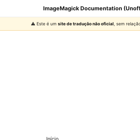
ImageMagick Documentation (Unoffi
⚠️ Este é um
site de tradução não oficial
, sem relaçã
Início