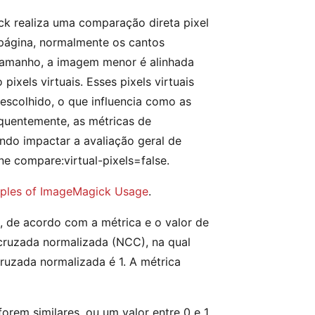
ck realiza uma comparação direta pixel
página, normalmente os cantos
tamanho, a imagem menor é alinhada
xels virtuais. Esses pixels virtuais
scolhido, o que influencia como as
quentemente, as métricas de
ndo impactar a avaliação geral de
ne compare:virtual-pixels=false.
ples of ImageMagick Usage
.
s, de acordo com a métrica e o valor de
 cruzada normalizada (NCC), na qual
ruzada normalizada é 1. A métrica
rem similares, ou um valor entre 0 e 1