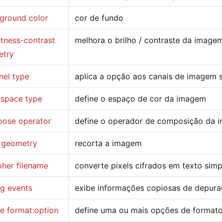
ground color
cor de fundo
htness-contrast
melhora o brilho / contraste da image
etry
nel type
aplica a opção aos canais de imagem 
rspace type
define o espaço de cor da imagem
ose operator
define o operador de composição da
 geometry
recorta a imagem
pher filename
converte pixels cifrados em texto simp
g events
exibe informações copiosas de depur
ne format:option
define uma ou mais opções de format