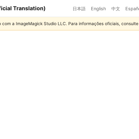
cial Translation)
日本語
English
中文
Españ
o com a ImageMagick Studio LLC. Para informações oficiais, consult