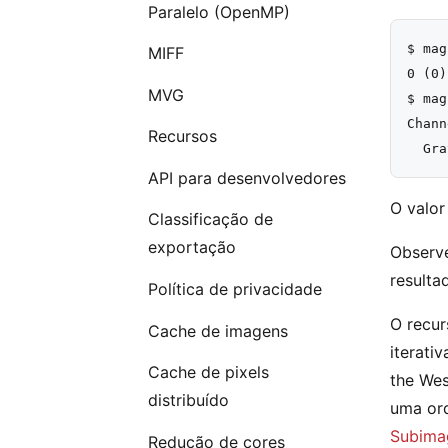
Paralelo (OpenMP)
$ mag
MIFF
0 (0)
MVG
$ mag
Chann
Recursos
API para desenvolvedores
O valor
Classificação de
exportação
Observe
resulta
Política de privacidade
O recur
Cache de imagens
iterati
Cache de pixels
the We
distribuído
uma or
Subima
Redução de cores