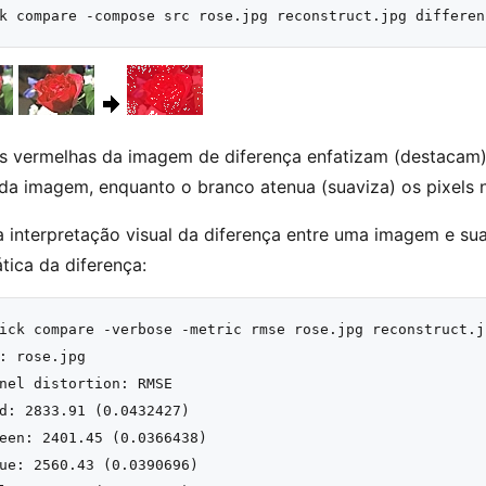
s vermelhas da imagem de diferença enfatizam (destacam) 
 da imagem, enquanto o branco atenua (suaviza) os pixels 
 interpretação visual da diferença entre uma imagem e s
ica da diferença:
ick compare -verbose -metric rmse rose.jpg reconstruct.j
: rose.jpg

nel distortion: RMSE

d: 2833.91 (0.0432427)

een: 2401.45 (0.0366438)

ue: 2560.43 (0.0390696)
