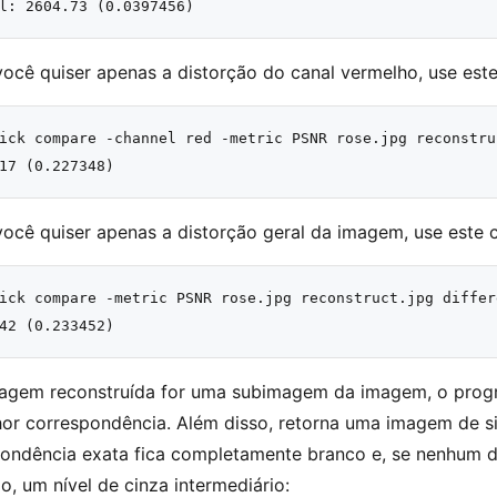
você quiser apenas a distorção do canal vermelho, use es
ick compare -channel red -metric PSNR rose.jpg reconstru
você quiser apenas a distorção geral da imagem, use este
ick compare -metric PSNR rose.jpg reconstruct.jpg differe
magem reconstruída for uma subimagem da imagem, o prog
or correspondência. Além disso, retorna uma imagem de sim
ondência exata fica completamente branco e, se nenhum do
io, um nível de cinza intermediário: