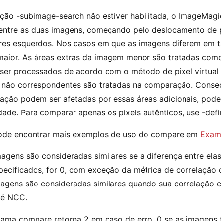
ção -subimage-search não estiver habilitada, o ImageMagi
 entre as duas imagens, começando pelo deslocamento de 
res esquerdos. Nos casos em que as imagens diferem em 
aior. As áreas extras da imagem menor são tratadas como pi
er processados de acordo com o método de pixel virtual e
 não correspondentes são tratadas na comparação. Conse
ção podem ser afetadas por essas áreas adicionais, pode
idade. Para comparar apenas os pixels autênticos, use -defi
ode encontrar mais exemplos de uso do compare em
Exam
agens são consideradas similares se a diferença entre ela
pecificados, for 0, com exceção da métrica de correlação
agens são consideradas similares quando sua correlação c
 é NCC.
ama compare retorna 2 em caso de erro, 0 se as imagens fo