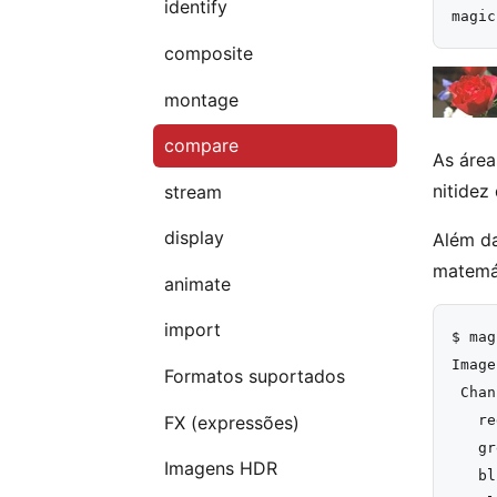
identify
composite
montage
compare
As área
nitidez
stream
display
Além da
matemát
animate
import
$ mag
Image
Formatos suportados
 Chan
   re
FX (expressões)
   gr
Imagens HDR
   bl