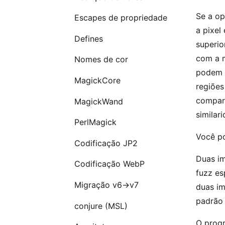
Se a op
Escapes de propriedade
a pixel
Defines
superio
com a m
Nomes de cor
podem s
MagickCore
regiões
compara
MagickWand
similar
PerlMagick
Você p
Codificação JP2
Duas im
Codificação WebP
fuzz es
Migração v6→v7
duas im
padrão
conjure (MSL)
O progr