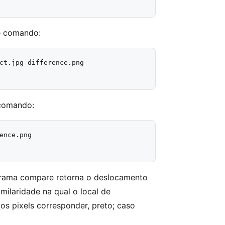
te comando:
ct.jpg difference.png

 comando:
nce.png

rama compare retorna o deslocamento
ilaridade na qual o local de
s pixels corresponder, preto; caso