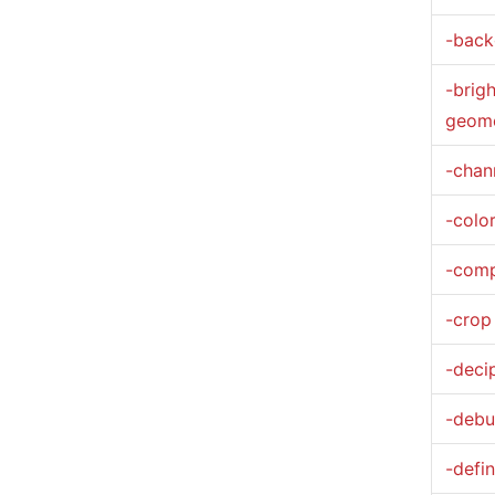
-back
-brig
geom
-chan
-colo
-comp
-crop
-deci
-debu
-defi