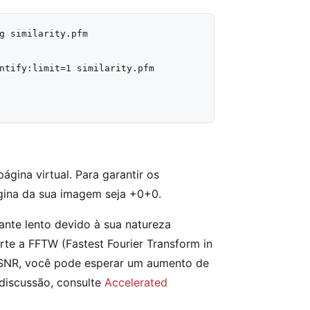
g similarity.pfm

ntify:limit=1 similarity.pfm

gina virtual. Para garantir os
ágina da sua imagem seja +0+0.
nte lento devido à sua natureza
orte a FFTW (Fastest Fourier Transform in
PSNR, você pode esperar um aumento de
iscussão, consulte
Accelerated