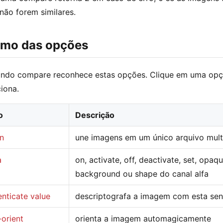
 não forem similares.
mo das opções
ndo compare reconhece estas opções. Clique em uma opçã
ciona.
o
Descrição
in
une imagens em um único arquivo mul
a
on, activate, off, deactivate, set, opaq
background ou shape do canal alfa
enticate value
descriptografa a imagem com esta se
-orient
orienta a imagem automagicamente