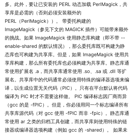
多。此外，要让已安装的 PERL 动态加载 PerlMagick，共
享库是必需的（否则必须安装额外的
PERL（PerlMagick））。 带委托构建的
ImageMagick（参见下文的 MAGICK 插件）可能带来额外
的挑战。如果 ImageMagick 使用静态库构建（即不带 --
enable-shared 的默认情况），那么委托库既可构建为静
态库也可构建为共享库。但是，如果 ImageMagick 使用共
享库构建，那么所有委托库也必须构建为共享库。静态库通
常使用扩展名 .a，而共享库通常使用 .so、.sa 或 .dll 等扩
展名。共享库中的代码通常必须使用特殊的编译器选项来编
译，以生成位置无关代码（PIC）。只有在平台默认将代码
编译为 PIC 时才不需要这样做。 PIC 编译标志因厂商而异
（gcc 的是 -fPIC）。但是，你必须用同一个标志编译所有
共享库源代码（对 gcc 使用 -fPIC 而非 -fpic）。静态库通
常使用 ar 之类的归档工具创建，而共享库则使用特殊的链
接器或编译器选项构建（例如 gcc 的 -shared）。 如果未