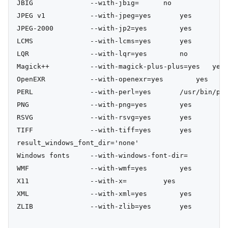
JBIG              --with-jbig=      no

JPEG v1           --with-jpeg=yes       yes

JPEG-2000         --with-jp2=yes        yes

LCMS              --with-lcms=yes       yes

LQR               --with-lqr=yes        no

Magick++          --with-magick-plus-plus=yes   yes

OpenEXR           --with-openexr=yes        yes

PERL              --with-perl=yes       /usr/bin/per
PNG               --with-png=yes        yes

RSVG              --with-rsvg=yes       yes

TIFF              --with-tiff=yes       yes

result_windows_font_dir='none'

Windows fonts     --with-windows-font-dir=

WMF               --with-wmf=yes        yes

X11               --with-x=         yes

XML               --with-xml=yes        yes

ZLIB              --with-zlib=yes       yes
