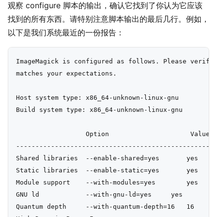
观察 configure 脚本的输出，确认它找到了你认为它应该
找到的所有东西。请特别注意脚本输出的最后几行。例如，
以下是我们系统最近的一份报告：
ImageMagick is configured as follows. Please verify 
matches your expectations.

Host system type: x86_64-unknown-linux-gnu

Build system type: x86_64-unknown-linux-gnu

                  Option                     Value

----------------------------------------------------
Shared libraries  --enable-shared=yes       yes

Static libraries  --enable-static=yes       yes

Module support    --with-modules=yes        yes

GNU ld            --with-gnu-ld=yes     yes

Quantum depth     --with-quantum-depth=16   16
