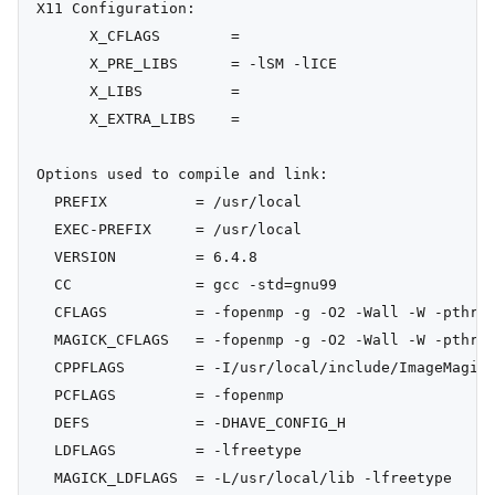
X11 Configuration:

      X_CFLAGS        =

      X_PRE_LIBS      = -lSM -lICE

      X_LIBS          =

      X_EXTRA_LIBS    =

Options used to compile and link:

  PREFIX          = /usr/local

  EXEC-PREFIX     = /usr/local

  VERSION         = 6.4.8

  CC              = gcc -std=gnu99

  CFLAGS          = -fopenmp -g -O2 -Wall -W -pthrea
  MAGICK_CFLAGS   = -fopenmp -g -O2 -Wall -W -pthrea
  CPPFLAGS        = -I/usr/local/include/ImageMagick
  PCFLAGS         = -fopenmp

  DEFS            = -DHAVE_CONFIG_H

  LDFLAGS         = -lfreetype

  MAGICK_LDFLAGS  = -L/usr/local/lib -lfreetype
