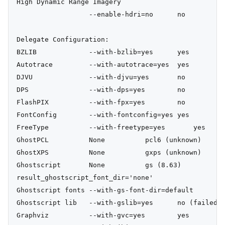
High Dynamic Range Imagery

                  --enable-hdri=no      no

Delegate Configuration:

BZLIB             --with-bzlib=yes      yes

Autotrace         --with-autotrace=yes  yes

DJVU              --with-djvu=yes       no

DPS               --with-dps=yes        no

FlashPIX          --with-fpx=yes        no

FontConfig        --with-fontconfig=yes yes

FreeType          --with-freetype=yes       yes

GhostPCL          None          pcl6 (unknown)

GhostXPS          None          gxps (unknown)

Ghostscript       None          gs (8.63)

result_ghostscript_font_dir='none'

Ghostscript fonts --with-gs-font-dir=default

Ghostscript lib   --with-gslib=yes      no (failed t
Graphviz          --with-gvc=yes        yes
