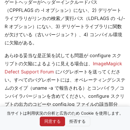
ゲートヘッダーがヘッダーインクルードパス
（CPPFLAGS の -I オプション）にない、2) デリゲート
ライブラリがリンカの検索／実行パス（LDFLAGS の -L/-
R オプション）にない、3) デリゲートライブラリに関数
が欠けている（古いバージョン？）、4) コンパイル環境
に欠陥がある。
あらゆる妥当な是正策を試しても問題が configure スク
リプトの欠陥によるように見える場合は、
ImageMagick
Defect Support Forum
にバグレポートを送ってくださ
い。すべてのバグレポートには、オペレーティングシステ
ムのタイプ（uname -a で報告される）とコンパイラ／コ
ンパイラバージョンを含めてください。configure スクリ
プトの出力のコピーや config.log ファイルの該当部分
が、問題発見に役立つことがあります。config.log の一
当サイトは利用状況の分析と広告のため Cookie を使用します。
部を投稿する場合は、観測している失敗を特定・解決でき
同意する
拒否する
るよう、configure 出力のスクリプトと、何を見ることを