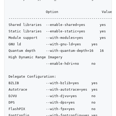
                  Option                     Value

----------------------------------------------------
Shared libraries  --enable-shared=yes       yes

Static libraries  --enable-static=yes       yes

Module support    --with-modules=yes        yes

GNU ld            --with-gnu-ld=yes     yes

Quantum depth     --with-quantum-depth=16   16

High Dynamic Range Imagery

                  --enable-hdri=no      no

Delegate Configuration:

BZLIB             --with-bzlib=yes      yes

Autotrace         --with-autotrace=yes  yes

DJVU              --with-djvu=yes       no

DPS               --with-dps=yes        no

FlashPIX          --with-fpx=yes        no

FontConfig        --with-fontconfig=yes yes
