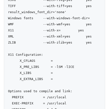
TIFF              --with-tiff=yes       yes

result_windows_font_dir='none'

Windows fonts     --with-windows-font-dir=

WMF               --with-wmf=yes        yes

X11               --with-x=         yes

XML               --with-xml=yes        yes

ZLIB              --with-zlib=yes       yes

X11 Configuration:

      X_CFLAGS        =

      X_PRE_LIBS      = -lSM -lICE

      X_LIBS          =

      X_EXTRA_LIBS    =

Options used to compile and link:

  PREFIX          = /usr/local

  EXEC-PREFIX     = /usr/local
