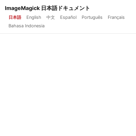
ImageMagick 日本語ドキュメント
日本語
English
中文
Español
Português
Français
Bahasa Indonesia