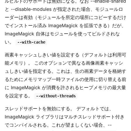
ルビルドのサポートは無効になる。なお --enable-shared
と --disable-modules が指定された場合、モジュールロ
ーダーは有効（モジュールを所定の場所にコピーするだけ
でインストール済み ImageMagick を拡張できる）だが、
ImageMagick 自体はモジュールを使ってビルドされな
い。
--with-cache
画素キャッシュしきい値を設定する（デフォルトは利用可
能メモリ）。 このオプションで異なる画像画素キャッシ
ュしきい値を指定する。これは、生の画素データを格納す
るためにメモリマップ一時ファイルの使用に切り替える前
に ImageMagick が消費を許されるヒープメモリの最大量
を設定する。
--without-threads
スレッドサポートを無効にする。 デフォルトでは、
ImageMagick ライブラリはマルチスレッドサポート付き
でコンパイルされる。これが望ましくない場合、--