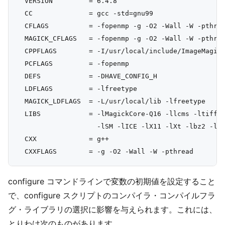
  VERSION         = 6.4.8

  CC              = gcc -std=gnu99

  CFLAGS          = -fopenmp -g -O2 -Wall -W -pthrea
  MAGICK_CFLAGS   = -fopenmp -g -O2 -Wall -W -pthrea
  CPPFLAGS        = -I/usr/local/include/ImageMagick
  PCFLAGS         = -fopenmp

  DEFS            = -DHAVE_CONFIG_H

  LDFLAGS         = -lfreetype

  MAGICK_LDFLAGS  = -L/usr/local/lib -lfreetype

  LIBS            = -lMagickCore-Q16 -llcms -ltiff -
                    -lSM -lICE -lX11 -lXt -lbz2 -lz 
  CXX             = g++

configure コマンドラインで変数の初期値を設定すること
で、configure スクリプトのコンパイラ・コンパイルフラ
グ・ライブラリの選択に影響を与えられます。これには、
とりわけ次のものがあります。