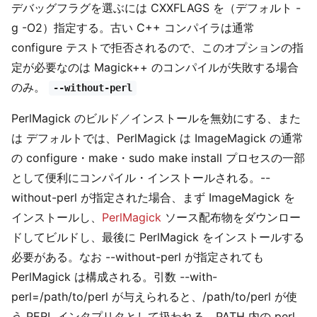
デバッグフラグを選ぶには CXXFLAGS を（デフォルト -
g -O2）指定する。古い C++ コンパイラは通常
configure テストで拒否されるので、このオプションの指
定が必要なのは Magick++ のコンパイルが失敗する場合
のみ。
--without-perl
PerlMagick のビルド／インストールを無効にする、また
は デフォルトでは、PerlMagick は ImageMagick の通常
の configure・make・sudo make install プロセスの一部
として便利にコンパイル・インストールされる。--
without-perl が指定された場合、まず ImageMagick を
インストールし、
PerlMagick
ソース配布物をダウンロー
ドしてビルドし、最後に PerlMagick をインストールする
必要がある。なお --without-perl が指定されても
PerlMagick は構成される。引数 --with-
perl=/path/to/perl が与えられると、/path/to/perl が使
う PERL インタプリタとして扱われる。PATH 内の perl