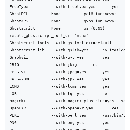
FreeType          --with-freetype=yes       yes

GhostPCL          None          pcl6 (unknown)

GhostXPS          None          gxps (unknown)

Ghostscript       None          gs (8.63)

result_ghostscript_font_dir='none'

Ghostscript fonts --with-gs-font-dir=default

Ghostscript lib   --with-gslib=yes      no (failed t
Graphviz          --with-gvc=yes        yes

JBIG              --with-jbig=      no

JPEG v1           --with-jpeg=yes       yes

JPEG-2000         --with-jp2=yes        yes

LCMS              --with-lcms=yes       yes

LQR               --with-lqr=yes        no

Magick++          --with-magick-plus-plus=yes   yes

OpenEXR           --with-openexr=yes        yes

PERL              --with-perl=yes       /usr/bin/per
PNG               --with-png=yes        yes

RSVG              --with-rsvg=yes       yes
