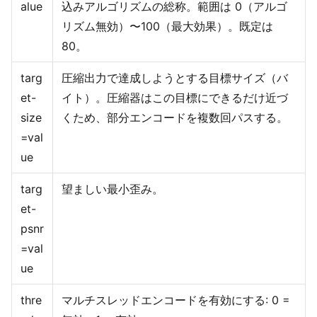
alue
込みアルゴリズムの総称。範囲は 0（アルゴ
リズム無効）〜100（最大効果）。既定は
80。
targ
圧縮出力で達成しようとする目標サイズ（バ
et-
イト）。圧縮器はこの目標にできるだけ近づ
size
くため、部分エンコードを複数回パスする。
=val
ue
targ
望ましい最小歪み。
et-
psnr
=val
ue
thre
マルチスレッドエンコードを有効にする: 0 =