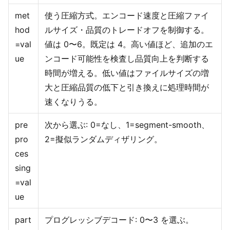
met
使う圧縮方式。エンコード速度と圧縮ファイ
hod
ルサイズ・品質のトレードオフを制御する。
=val
値は 0〜6。既定は 4。高い値ほど、追加のエ
ue
ンコード可能性を検査し品質向上を判断する
時間が増える。低い値はファイルサイズの増
大と圧縮品質の低下と引き換えに処理時間が
速くなりうる。
pre
次から選ぶ: 0=なし、1=segment-smooth、
pro
2=擬似ランダムディザリング。
ces
sing
=val
ue
part
プログレッシブデコード: 0〜3 を選ぶ。