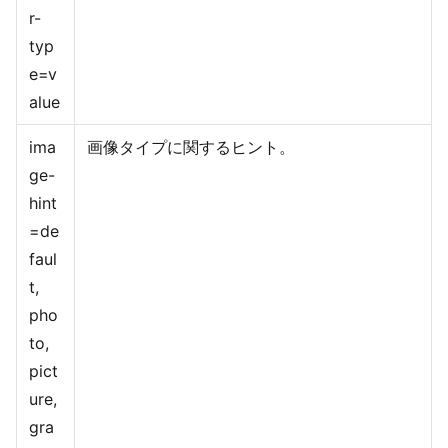
r-
typ
e=v
alue
ima
画像タイプに関するヒント。
ge-
hint
=de
faul
t,
pho
to,
pict
ure,
gra