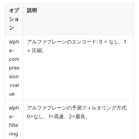
オプ
説明
ショ
ン
alph
アルファプレーンのエンコード: 0 = なし、1
a-
= 圧縮。
com
pres
sion
=val
ue
alph
アルファプレーンの予測フィルタリング方式:
a-
0=なし、1=高速、2=最良。
filte
ring