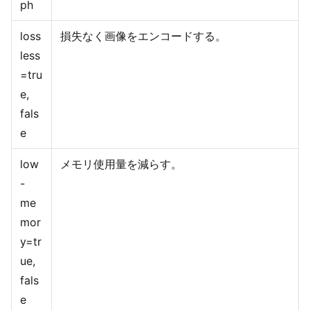
ph
loss
損失なく画像をエンコードする。
less
=tru
e,
fals
e
low
メモリ使用量を減らす。
-
me
mor
y=tr
ue,
fals
e