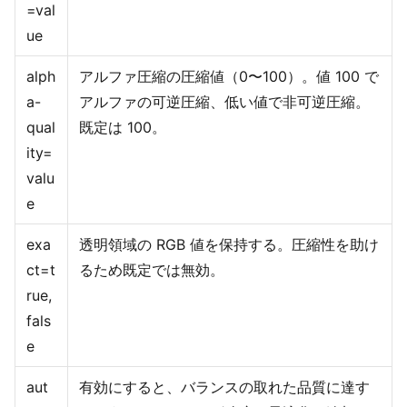
=val
ue
alph
アルファ圧縮の圧縮値（0〜100）。値 100 で
a-
アルファの可逆圧縮、低い値で非可逆圧縮。
qual
既定は 100。
ity=
valu
e
exa
透明領域の RGB 値を保持する。圧縮性を助け
ct=t
るため既定では無効。
rue,
fals
e
aut
有効にすると、バランスの取れた品質に達す