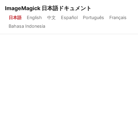
ImageMagick 日本語ドキュメント
日本語
English
中文
Español
Português
Français
Bahasa Indonesia