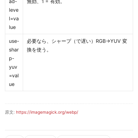
ad-
無効、1 = 有効。
leve
l=va
lue
use-
必要なら、シャープ（で遅い）RGB→YUV 変
shar
換を使う。
p-
yuv
=val
ue
原文:
https://imagemagick.org/webp/