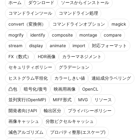
ホーム
ダウンロード
ソースからインストール
コマンドラインツール
コマンドライン処理
convert（変換例）
コマンドラインオプション
magick
mogrify
identify
composite
montage
compare
stream
display
animate
import
対応フォーマット
FX（数式）
HDR画像
カラーマネジメント
セキュリティポリシー
グラデーション
ヒストグラム平坦化
カラーしきい値
連結成分ラベリング
凸包
暗号化/復号
映画用画像
OpenCL
並列実行(OpenMP)
MIFF形式
MVG
リソース
開発者向けAPI
輸出区分
プライバシーポリシー
画像キャッシュ
分散ピクセルキャッシュ
減色アルゴリズム
プロパティ整形(エスケープ)