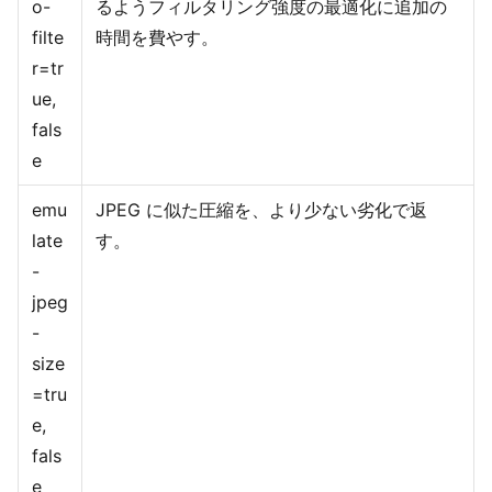
o-
るようフィルタリング強度の最適化に追加の
filte
時間を費やす。
r=tr
ue,
fals
e
emu
JPEG に似た圧縮を、より少ない劣化で返
late
す。
-
jpeg
-
size
=tru
e,
fals
e