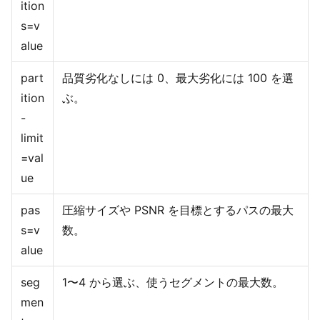
ition
s=v
alue
part
品質劣化なしには 0、最大劣化には 100 を選
ition
ぶ。
-
limit
=val
ue
pas
圧縮サイズや PSNR を目標とするパスの最大
s=v
数。
alue
seg
1〜4 から選ぶ、使うセグメントの最大数。
men