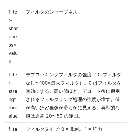
filte
フィルタのシャープネス。
r-
shar
pne
ss=
valu
e
filte
デブロッキングフィルタの強度（0=フィルタ
r-
なし〜100=最大フィルタ）。0 はフィルタを
stre
無効にする。高い値ほど、デコード後に適用
ngt
されるフィルタリング処理の強度が増す。値
h=v
が高いほど画像が滑らかに見える。典型的な
alue
値は通常 20〜50 の範囲。
filte
フィルタタイプ: 0 = 単純、1 = 強力