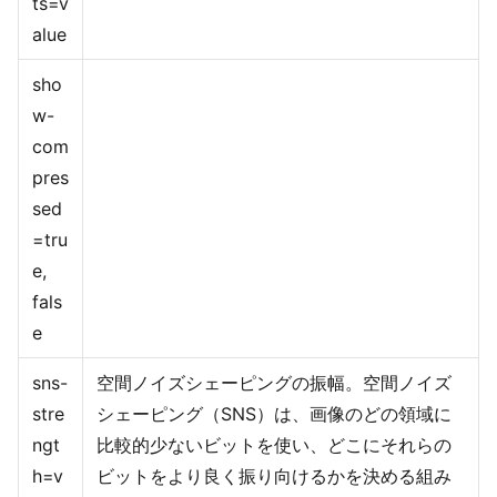
ts=v
alue
sho
w-
com
pres
sed
=tru
e,
fals
e
sns-
空間ノイズシェーピングの振幅。空間ノイズ
stre
シェーピング（SNS）は、画像のどの領域に
ngt
比較的少ないビットを使い、どこにそれらの
h=v
ビットをより良く振り向けるかを決める組み