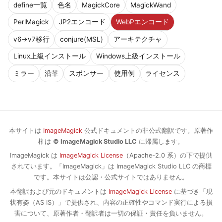
define一覧
色名
MagickCore
MagickWand
PerlMagick
JP2エンコード
WebPエンコード
v6→v7移行
conjure(MSL)
アーキテクチャ
Linux上級インストール
Windows上級インストール
ミラー
沿革
スポンサー
使用例
ライセンス
本サイトは
ImageMagick
公式ドキュメントの非公式翻訳です。原著作
権は
© ImageMagick Studio LLC
に帰属します。
ImageMagick は
ImageMagick License
（Apache-2.0 系）の下で提供
されています。「ImageMagick」は ImageMagick Studio LLC の商標
です。本サイトは公認・公式サイトではありません。
本翻訳および元のドキュメントは
ImageMagick License
に基づき「現
状有姿（AS IS）」で提供され、内容の正確性やコマンド実行による損
害について、原著作者・翻訳者は一切の保証・責任を負いません。