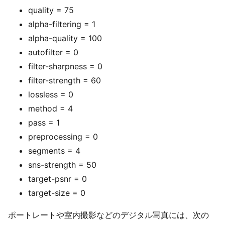
quality = 75
alpha-filtering = 1
alpha-quality = 100
autofilter = 0
filter-sharpness = 0
filter-strength = 60
lossless = 0
method = 4
pass = 1
preprocessing = 0
segments = 4
sns-strength = 50
target-psnr = 0
target-size = 0
ポートレートや室内撮影などのデジタル写真には、次の