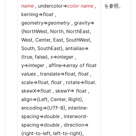
name
, undercolor=>
color name
,
を参照。
kerning=>
float
,
geometry=>
geometry
, gravity=>
{NorthWest, North, NorthEast,
West, Center, East, SouthWest,
South, SouthEast}, antialias=>
{true, false}, x=>
integer
,
y=>
integer
, affine=>
array of float
values
, translate=>
float, float
,
scale=>
float, float
, rotate=>
float
.
skewX=>
float
, skewY=>
float
,
align=>{Left, Center, Right},
encoding=>{UTF-8}, interline-
spacing=>
double
, interword-
spacing=>
double
, direction=>
{right-to-left, left-to-right},