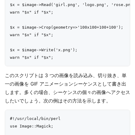
$x = $image->Read('girl.png', 'logo.png', 'rose.png'
warn "$x" if "$x";

$x = $image->Crop(geometry=>'100x100+100+100');

warn "$x" if "$x";

$x = $image->Write('x.png');

このスクリプトは 3 つの画像を読み込み、切り抜き、単
一の画像を GIF アニメーションシーケンスとして書き出
します。多くの場合、シーケンスの個々の画像へアクセス
したいでしょう。次の例はその方法を示します。
#!/usr/local/bin/perl

use Image::Magick;
