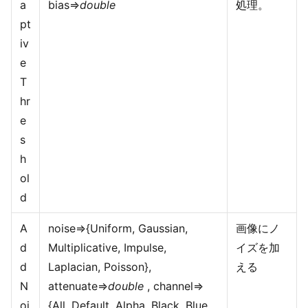
a
bias=>
double
処理。
pt
iv
e
T
hr
e
s
h
ol
d
A
noise=>{Uniform, Gaussian,
画像にノ
d
Multiplicative, Impulse,
イズを加
d
Laplacian, Poisson},
える
N
attenuate=>
double
, channel=>
oi
{All, Default, Alpha, Black, Blue,