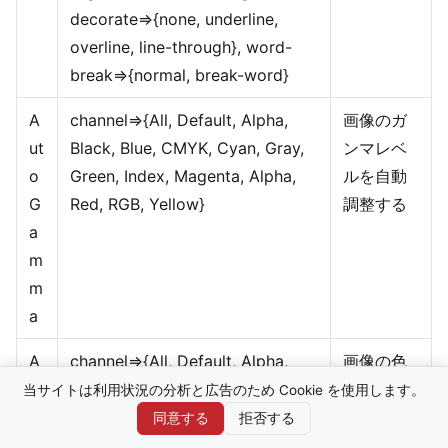
decorate=>{none, underline,
overline, line-through}, word-
break=>{normal, break-word}
A
channel=>{All, Default, Alpha,
画像のガ
ut
Black, Blue, CMYK, Cyan, Gray,
ンマレベ
o
Green, Index, Magenta, Alpha,
ルを自動
G
Red, RGB, Yellow}
調整する
a
m
m
a
A
channel=>{All, Default, Alpha,
画像の色
ut
Black, Blue, CMYK, Cyan, Gray,
レベルを
当サイトは利用状況の分析と広告のため Cookie を使用します。
o
Green, Index, Magenta, Alpha,
自動調整
同意する
拒否する
L
Red, RGB, Yellow}
する