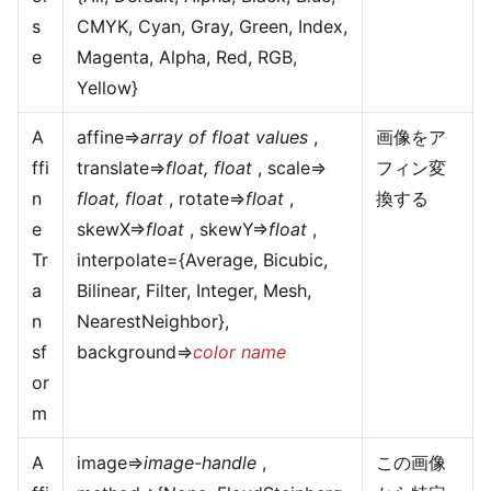
s
CMYK, Cyan, Gray, Green, Index,
e
Magenta, Alpha, Red, RGB,
Yellow}
A
affine=>
array of float values
,
画像をア
ffi
translate=>
float, float
, scale=>
フィン変
n
float, float
, rotate=>
float
,
換する
e
skewX=>
float
, skewY=>
float
,
Tr
interpolate={Average, Bicubic,
a
Bilinear, Filter, Integer, Mesh,
n
NearestNeighbor},
sf
background=>
color name
or
m
A
image=>
image-handle
,
この画像