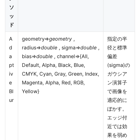
ソ
ッ
ド
A
geometry=>
geometry
,
指定の半
d
radius=>
double
, sigma=>
double
,
径と標準
a
bias=>
double
, channel=>{All,
偏差
pt
Default, Alpha, Black, Blue,
(sigma)の
iv
CMYK, Cyan, Gray, Green, Index,
ガウシア
e
Magenta, Alpha, Red, RGB,
ン演算子
Bl
Yellow}
で画像を
ur
適応的に
ぼかす。
エッジ付
近では効
果を弱め