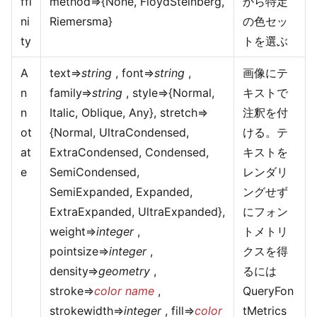
ffi
method=>{None, FloydSteinberg,
から特定
ni
Riemersma}
の色セッ
ty
トを選ぶ
A
text=>
string
, font=>
string
,
画像にテ
n
family=>
string
, style=>{Normal,
キストで
n
Italic, Oblique, Any}, stretch=>
注釈を付
ot
{Normal, UltraCondensed,
ける。テ
at
ExtraCondensed, Condensed,
キストを
e
SemiCondensed,
レンダリ
SemiExpanded, Expanded,
ングせず
ExtraExpanded, UltraExpanded},
にフォン
weight=>
integer
,
トメトリ
pointsize=>
integer
,
クスを得
density=>
geometry
,
るには
stroke=>
color name
,
QueryFon
strokewidth=>
integer
, fill=>
color
tMetrics