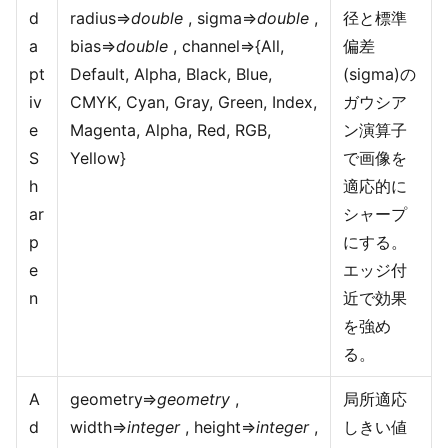
d
radius=>
double
, sigma=>
double
,
径と標準
a
bias=>
double
, channel=>{All,
偏差
pt
Default, Alpha, Black, Blue,
(sigma)の
iv
CMYK, Cyan, Gray, Green, Index,
ガウシア
e
Magenta, Alpha, Red, RGB,
ン演算子
S
Yellow}
で画像を
h
適応的に
ar
シャープ
p
にする。
e
エッジ付
n
近で効果
を強め
る。
A
geometry=>
geometry
,
局所適応
d
width=>
integer
, height=>
integer
,
しきい値