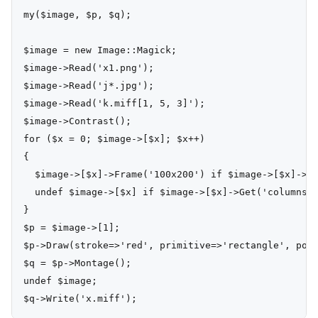
my($image, $p, $q);

$image = new Image::Magick;

$image->Read('x1.png');

$image->Read('j*.jpg');

$image->Read('k.miff[1, 5, 3]');

$image->Contrast();

for ($x = 0; $image->[$x]; $x++)

{

  $image->[$x]->Frame('100x200') if $image->[$x]->Ge
  undef $image->[$x] if $image->[$x]->Get('columns')
}

$p = $image->[1];

$p->Draw(stroke=>'red', primitive=>'rectangle', poin
$q = $p->Montage();

undef $image;
