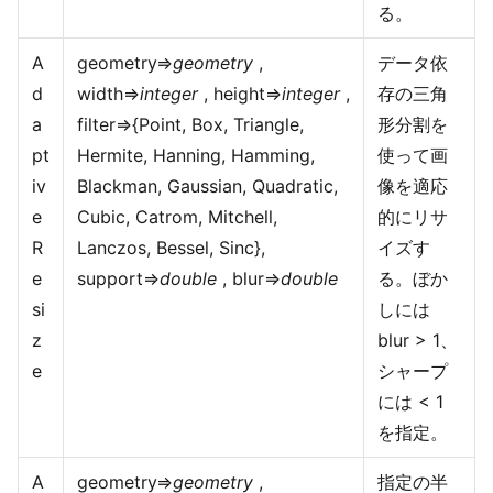
る。
A
geometry=>
geometry
,
データ依
d
width=>
integer
, height=>
integer
,
存の三角
a
filter=>{Point, Box, Triangle,
形分割を
pt
Hermite, Hanning, Hamming,
使って画
iv
Blackman, Gaussian, Quadratic,
像を適応
e
Cubic, Catrom, Mitchell,
的にリサ
R
Lanczos, Bessel, Sinc},
イズす
e
support=>
double
, blur=>
double
る。ぼか
si
しには
z
blur > 1、
e
シャープ
には < 1
を指定。
A
geometry=>
geometry
,
指定の半