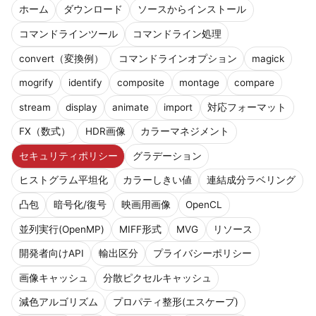
ホーム
ダウンロード
ソースからインストール
コマンドラインツール
コマンドライン処理
convert（変換例）
コマンドラインオプション
magick
mogrify
identify
composite
montage
compare
stream
display
animate
import
対応フォーマット
FX（数式）
HDR画像
カラーマネジメント
セキュリティポリシー
グラデーション
ヒストグラム平坦化
カラーしきい値
連結成分ラベリング
凸包
暗号化/復号
映画用画像
OpenCL
並列実行(OpenMP)
MIFF形式
MVG
リソース
開発者向けAPI
輸出区分
プライバシーポリシー
画像キャッシュ
分散ピクセルキャッシュ
減色アルゴリズム
プロパティ整形(エスケープ)