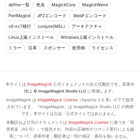
define一覧
色名
MagickCore
MagickWand
PerlMagick
JP2エンコード
WebPエンコード
v6→v7移行
conjure(MSL)
アーキテクチャ
Linux上級インストール
Windows上級インストール
ミラー
沿革
スポンサー
使用例
ライセンス
本サイトは
ImageMagick
公式ドキュメントの非公式翻訳です。原著作
権は
© ImageMagick Studio LLC
に帰属します。
ImageMagick は
ImageMagick License
（Apache-2.0 系）の下で提供
されています。「ImageMagick」は ImageMagick Studio LLC の商標
です。本サイトは公認・公式サイトではありません。
本翻訳および元のドキュメントは
ImageMagick License
に基づき「現
状有姿（AS IS）」で提供され、内容の正確性やコマンド実行による損
害について、原著作者・翻訳者は一切の保証・責任を負いません。