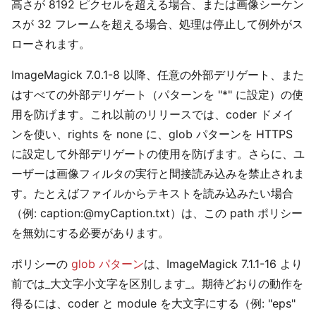
高さが 8192 ピクセルを超える場合、または画像シーケン
スが 32 フレームを超える場合、処理は停止して例外がス
ローされます。
ImageMagick 7.0.1-8 以降、任意の外部デリゲート、また
はすべての外部デリゲート（パターンを "*" に設定）の使
用を防げます。これ以前のリリースでは、coder ドメイ
ンを使い、rights を none に、glob パターンを HTTPS
に設定して外部デリゲートの使用を防げます。さらに、ユ
ーザーは画像フィルタの実行と間接読み込みを禁止されま
す。たとえばファイルからテキストを読み込みたい場合
（例: caption:@myCaption.txt）は、この path ポリシー
を無効にする必要があります。
ポリシーの
glob パターン
は、ImageMagick 7.1.1-16 より
前では_大文字小文字を区別します_。期待どおりの動作を
得るには、coder と module を大文字にする（例: "eps"