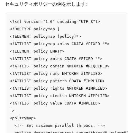
セキュリティポリシーの例を示します:
<?xml version="1.0" encoding="UTF-8"?>

<!DOCTYPE policymap [

<!ELEMENT policymap (policy)*>

<!ATTLIST policymap xmlns CDATA #FIXED "">

<!ELEMENT policy EMPTY>

<!ATTLIST policy xmlns CDATA #FIXED "">

<!ATTLIST policy domain NMTOKEN #REQUIRED>

<!ATTLIST policy name NMTOKEN #IMPLIED>

<!ATTLIST policy pattern CDATA #IMPLIED>

<!ATTLIST policy rights NMTOKEN #IMPLIED>

<!ATTLIST policy stealth NMTOKEN #IMPLIED>

<!ATTLIST policy value CDATA #IMPLIED>

]>

<policymap>

  <!-- Set maximum parallel threads. -->

  <policy domain="resource" name="thread" value="2"/