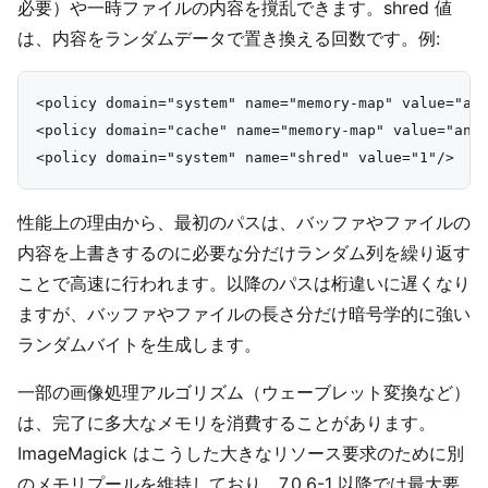
必要）や一時ファイルの内容を撹乱できます。shred 値
は、内容をランダムデータで置き換える回数です。例:
<policy domain="system" name="memory-map" value="ano
<policy domain="cache" name="memory-map" value="anon
性能上の理由から、最初のパスは、バッファやファイルの
内容を上書きするのに必要な分だけランダム列を繰り返す
ことで高速に行われます。以降のパスは桁違いに遅くなり
ますが、バッファやファイルの長さ分だけ暗号学的に強い
ランダムバイトを生成します。
一部の画像処理アルゴリズム（ウェーブレット変換など）
は、完了に多大なメモリを消費することがあります。
ImageMagick はこうした大きなリソース要求のために別
のメモリプールを維持しており、7.0.6-1 以降では最大要