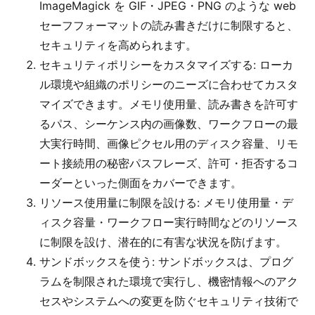
ImageMagick を GIF・JPEG・PNG のような web
セーフフォーマットの読み書きだけに制限すると、
セキュリティを高められます。
セキュリティポリシーをカスタマイズする: ローカ
ル環境や組織のポリシーのニーズに合わせてカスタ
マイズできます。メモリ使用量、読み書きを許可す
るパス、シーケンス内の画像数、ワークフローの最
大実行時間、画像ピクセル用のディスク容量、リモ
ート接続用の秘密パスフレーズ、許可・拒否するコ
ーダーといった側面をカバーできます。
リソース使用量に制限を設ける: メモリ使用量・デ
ィスク容量・ワークフロー実行時間などのリソース
に制限を設け、潜在的に有害な状況を防げます。
サンドボックスを使う: サンドボックスは、プログ
ラムを制限された環境で実行し、機密情報へのアク
セスやシステムへの変更を防ぐセキュリティ技術で