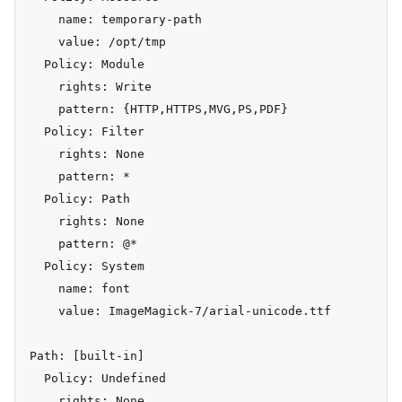
    name: temporary-path

    value: /opt/tmp

  Policy: Module

    rights: Write

    pattern: {HTTP,HTTPS,MVG,PS,PDF}

  Policy: Filter

    rights: None

    pattern: *

  Policy: Path

    rights: None

    pattern: @*

  Policy: System

    name: font

    value: ImageMagick-7/arial-unicode.ttf

Path: [built-in]

  Policy: Undefined
