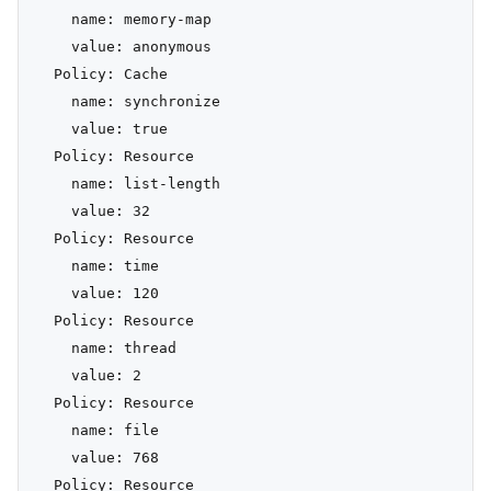
    name: memory-map

    value: anonymous

  Policy: Cache

    name: synchronize

    value: true

  Policy: Resource

    name: list-length

    value: 32

  Policy: Resource

    name: time

    value: 120

  Policy: Resource

    name: thread

    value: 2

  Policy: Resource

    name: file

    value: 768

  Policy: Resource
