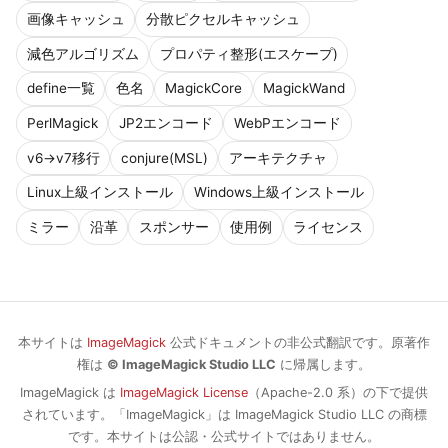
画像キャッシュ
分散ピクセルキャッシュ
減色アルゴリズム
プロパティ整形(エスケープ)
define一覧
色名
MagickCore
MagickWand
PerlMagick
JP2エンコード
WebPエンコード
v6→v7移行
conjure(MSL)
アーキテクチャ
Linux上級インストール
Windows上級インストール
ミラー
沿革
スポンサー
使用例
ライセンス
本サイトは
ImageMagick
公式ドキュメントの非公式翻訳です。原著作
権は
© ImageMagick Studio LLC
に帰属します。
ImageMagick は
ImageMagick License
（Apache-2.0 系）の下で提供
されています。「ImageMagick」は ImageMagick Studio LLC の商標
です。本サイトは公認・公式サイトではありません。