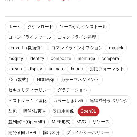
ホーム
ダウンロード
ソースからインストール
コマンドラインツール
コマンドライン処理
convert（変換例）
コマンドラインオプション
magick
mogrify
identify
composite
montage
compare
stream
display
animate
import
対応フォーマット
FX（数式）
HDR画像
カラーマネジメント
セキュリティポリシー
グラデーション
ヒストグラム平坦化
カラーしきい値
連結成分ラベリング
凸包
暗号化/復号
映画用画像
OpenCL
並列実行(OpenMP)
MIFF形式
MVG
リソース
開発者向けAPI
輸出区分
プライバシーポリシー