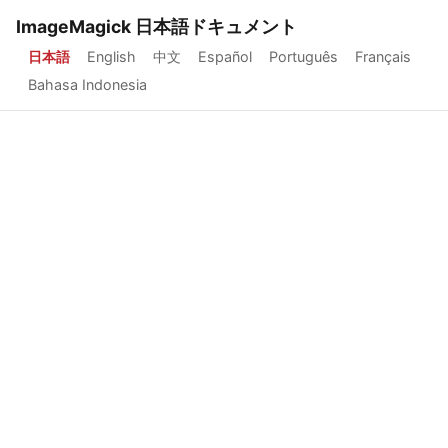
ImageMagick 日本語ドキュメント
日本語
English
中文
Español
Português
Français
Bahasa Indonesia