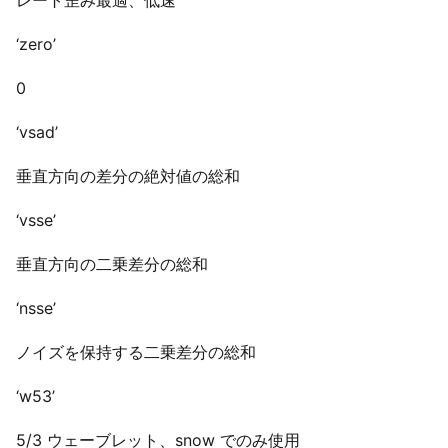
レート歪み最適、低速
‘zero’
0
‘vsad’
垂直方向の差分の絶対値の総和
‘vsse’
垂直方向の二乗差分の総和
‘nsse’
ノイズを保持する二乗差分の総和
‘w53’
5/3 ウェーブレット、snow でのみ使用