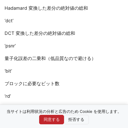
Hadamard 変換した差分の絶対値の総和
‘dct’
DCT 変換した差分の絶対値の総和
‘psnr’
量子化誤差の二乗和（低品質なので避ける）
‘bit’
ブロックに必要なビット数
‘rd’
レート歪み最適、低速
当サイトは利用状況の分析と広告のため Cookie を使用します。
同意する
拒否する
‘zero’