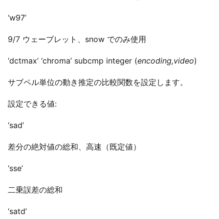
‘w97’
9/7 ウェーブレット、snow でのみ使用
‘dctmax’ ‘chroma’ subcmp integer (
encoding,video
)
サブペル単位の動き推定の比較関数を設定します。
設定できる値:
‘sad’
差分の絶対値の総和、高速（既定値）
‘sse’
二乗誤差の総和
‘satd’