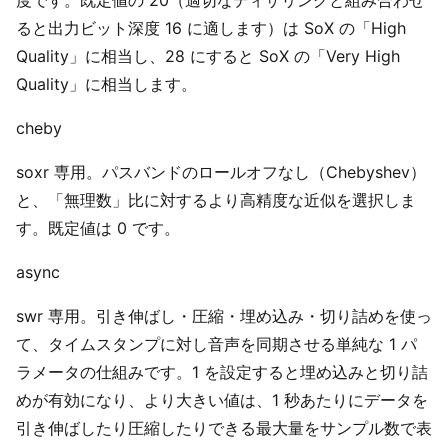
度です。既定値の 20（適切なディザリングと組み合わせ
ると出力ビット深度 16 に適します）は SoX の「High
Quality」に相当し、28 にすると SoX の「Very High
Quality」に相当します。
cheby
soxr 専用。パスバンドのロールオフなし（Chebyshev）
と、「無理数」比に対するより高精度な近似を選択しま
す。既定値は 0 です。
async
swr 専用。引き伸ばし・圧縮・埋め込み・切り詰めを使っ
て、タイムスタンプに対し音声を同期させる単純な 1 パ
ラメータの仕組みです。1 を設定すると埋め込みと切り詰
めが有効になり、より大きい値は、1 秒あたりにデータを
引き伸ばしたり圧縮したりできる最大量をサンプル数で表