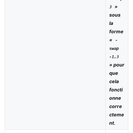
»
3
sous
la
forme
«
-
swap
-1,3
» pour
que
cela
foncti
onne
corre
cteme
nt.