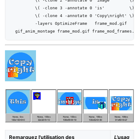
          \( -clone 2 -annotate 0 'image'       \) -
          \( -clone 3 -annotate 0 'is'          \) -
          \( -clone 4 -annotate 0 'Copy\nright' \) -
          -layers OptimizeFrame   frame_mod.gif

Remarquez l'utilisation des
L'usag