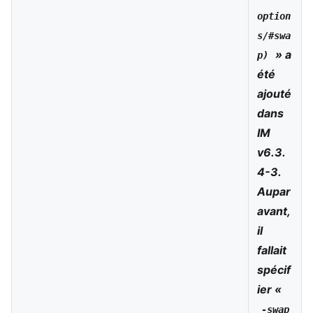
option
s/#swa
» a
p)
été
ajouté
dans
IM
v6.3.
4-3.
Aupar
avant,
il
fallait
spécif
ier «
-swap