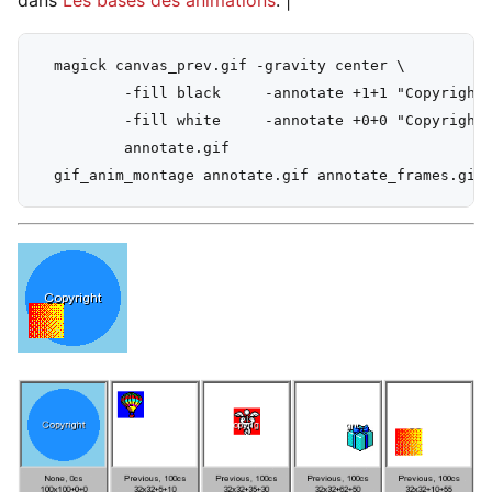
  magick canvas_prev.gif -gravity center \

          -fill black     -annotate +1+1 "Copyright"
          -fill white     -annotate +0+0 "Copyright"
          annotate.gif
