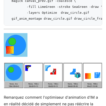
  magick canvas_prev.gif -coalesce \

          -fill LimeGreen -stroke SeaGreen -draw 'ci
          -layers Optimize  draw_circle.gif

Remarquez comment l'optimiseur d'animation d'IM a
en réalité décidé de simplement ne pas réécrire la