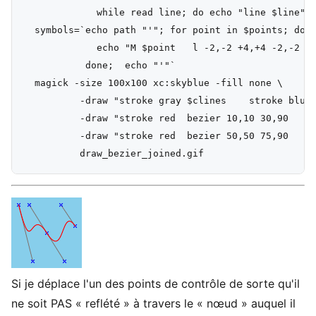
             while read line; do echo "line $line"; 
  symbols=`echo path "'"; for point in $points; do

             echo "M $point   l -2,-2 +4,+4 -2,-2   
           done;  echo "'"`

  magick -size 100x100 xc:skyblue -fill none \

          -draw "stroke gray $clines    stroke blue 
          -draw "stroke red  bezier 10,10 30,90   25
          -draw "stroke red  bezier 50,50 75,90   70
Si je déplace l'un des points de contrôle de sorte qu'il
ne soit PAS « reflété » à travers le « nœud » auquel il