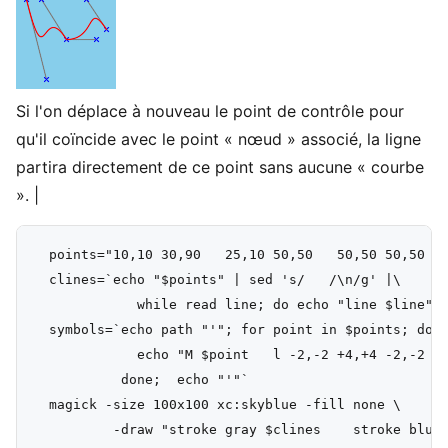
Si l'on déplace à nouveau le point de contrôle pour
qu'il coïncide avec le point « nœud » associé, la ligne
partira directement de ce point sans aucune « courbe
». |
  points="10,10 30,90   25,10 50,50   50,50 50,50   
  clines=`echo "$points" | sed 's/   /\n/g' |\

             while read line; do echo "line $line"; 
  symbols=`echo path "'"; for point in $points; do

             echo "M $point   l -2,-2 +4,+4 -2,-2   
           done;  echo "'"`

  magick -size 100x100 xc:skyblue -fill none \

          -draw "stroke gray $clines    stroke blue 