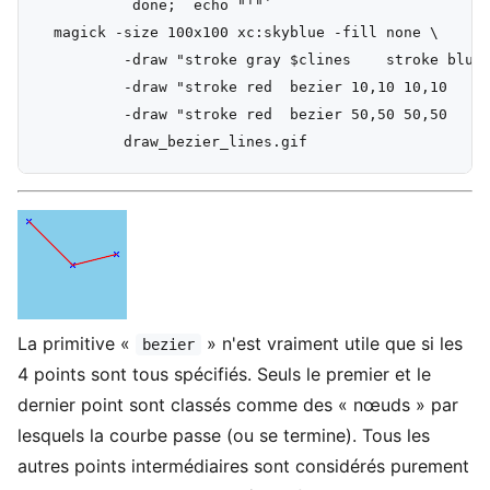
           done;  echo "'"`

  magick -size 100x100 xc:skyblue -fill none \

          -draw "stroke gray $clines    stroke blue 
          -draw "stroke red  bezier 10,10 10,10   50
          -draw "stroke red  bezier 50,50 50,50   90
La primitive «
» n'est vraiment utile que si les
bezier
4 points sont tous spécifiés. Seuls le premier et le
dernier point sont classés comme des « nœuds » par
lesquels la courbe passe (ou se termine). Tous les
autres points intermédiaires sont considérés purement