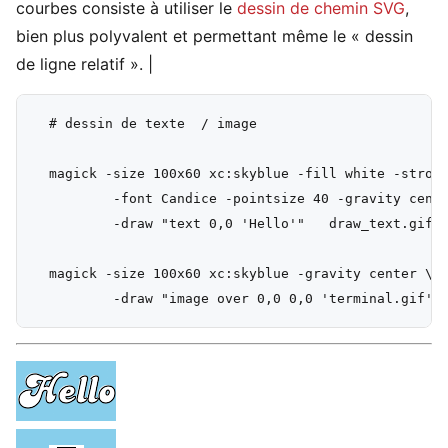
courbes consiste à utiliser le
dessin de chemin SVG
,
bien plus polyvalent et permettant même le « dessin
de ligne relatif ».
|
  # dessin de texte  / image

  magick -size 100x60 xc:skyblue -fill white -stroke
          -font Candice -pointsize 40 -gravity cente
          -draw "text 0,0 'Hello'"   draw_text.gif

  magick -size 100x60 xc:skyblue -gravity center \
