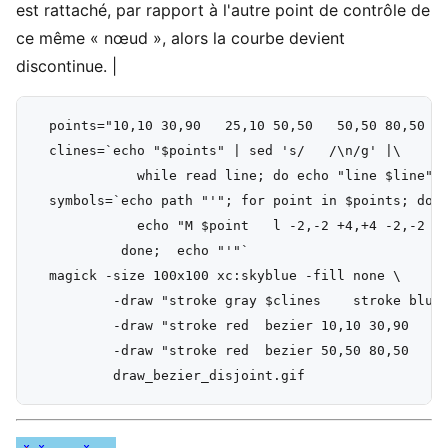
est rattaché, par rapport à l'autre point de contrôle de
ce même « nœud », alors la courbe devient
discontinue. |
  points="10,10 30,90   25,10 50,50   50,50 80,50   
  clines=`echo "$points" | sed 's/   /\n/g' |\

             while read line; do echo "line $line"; 
  symbols=`echo path "'"; for point in $points; do

             echo "M $point   l -2,-2 +4,+4 -2,-2   
           done;  echo "'"`

  magick -size 100x100 xc:skyblue -fill none \

          -draw "stroke gray $clines    stroke blue 
          -draw "stroke red  bezier 10,10 30,90   25
          -draw "stroke red  bezier 50,50 80,50   70