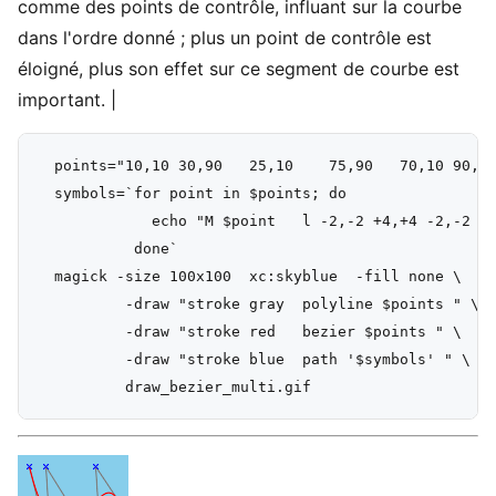
comme des points de contrôle, influant sur la courbe
dans l'ordre donné ; plus un point de contrôle est
éloigné, plus son effet sur ce segment de courbe est
important. |
  points="10,10 30,90   25,10    75,90   70,10 90,40
  symbols=`for point in $points; do

             echo "M $point   l -2,-2 +4,+4 -2,-2   
           done`

  magick -size 100x100  xc:skyblue  -fill none \

          -draw "stroke gray  polyline $points " \

          -draw "stroke red   bezier $points " \

          -draw "stroke blue  path '$symbols' " \
