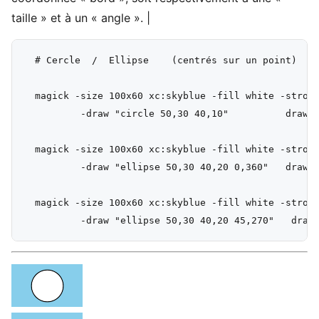
taille » et à un « angle ». |
  # Cercle  /  Ellipse    (centrés sur un point)

  magick -size 100x60 xc:skyblue -fill white -stroke
          -draw "circle 50,30 40,10"          draw_c
  magick -size 100x60 xc:skyblue -fill white -stroke
          -draw "ellipse 50,30 40,20 0,360"   draw_e
  magick -size 100x60 xc:skyblue -fill white -stroke