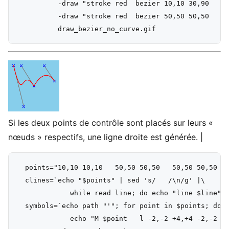
          -draw "stroke red  bezier 10,10 30,90   25
          -draw "stroke red  bezier 50,50 50,50   70
Si les deux points de contrôle sont placés sur leurs «
nœuds » respectifs, une ligne droite est générée. |
  points="10,10 10,10   50,50 50,50   50,50 50,50   
  clines=`echo "$points" | sed 's/   /\n/g' |\

             while read line; do echo "line $line"; 
  symbols=`echo path "'"; for point in $points; do

             echo "M $point   l -2,-2 +4,+4 -2,-2   