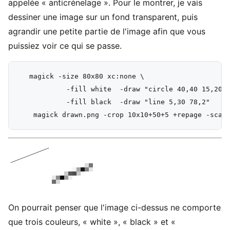
appelée « anticrénelage ». Pour le montrer, je vais
dessiner une image sur un fond transparent, puis
agrandir une petite partie de l'image afin que vous
puissiez voir ce qui se passe.
   magick -size 80x80 xc:none \

            -fill white  -draw "circle 40,40 15,20" 
            -fill black  -draw "line 5,30 78,2"    d
On pourrait penser que l'image ci-dessus ne comporte
que trois couleurs, « white », « black » et «