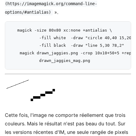
(https://imagemagick.org/command-line-
».
options/#antialias)
   magick -size 80x80 xc:none +antialias \

            -fill white  -draw "circle 40,40 15,20" 
            -fill black  -draw "line 5,30 78,2"    d
    magick drawn_jaggies.png -crop 10x10+50+5 +repag
Cette fois, l'image ne comporte réellement que trois
couleurs. Mais le résultat n'est pas beau du tout. Sur
les versions récentes d'IM, une seule rangée de pixels