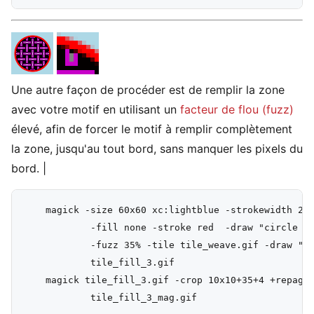
Une autre façon de procéder est de remplir la zone
avec votre motif en utilisant un
facteur de flou (fuzz)
élevé, afin de forcer le motif à remplir complètement
la zone, jusqu'au tout bord, sans manquer les pixels du
bord. |
    magick -size 60x60 xc:lightblue -strokewidth 2 \
            -fill none -stroke red  -draw "circle 30
            -fuzz 35% -tile tile_weave.gif -draw "co
            tile_fill_3.gif

    magick tile_fill_3.gif -crop 10x10+35+4 +repage 