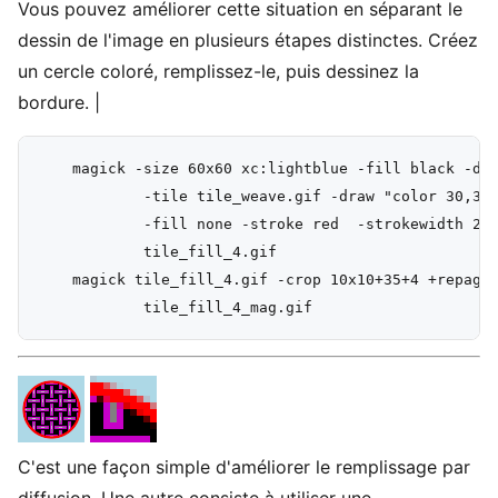
Vous pouvez améliorer cette situation en séparant le
dessin de l'image en plusieurs étapes distinctes. Créez
un cercle coloré, remplissez-le, puis dessinez la
bordure. |
    magick -size 60x60 xc:lightblue -fill black -dra
            -tile tile_weave.gif -draw "color 30,30 
            -fill none -stroke red  -strokewidth 2 -
            tile_fill_4.gif

    magick tile_fill_4.gif -crop 10x10+35+4 +repage 
C'est une façon simple d'améliorer le remplissage par