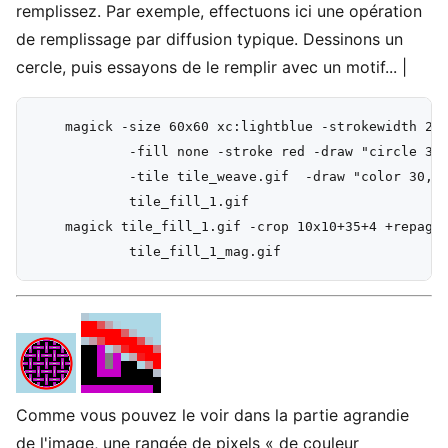
remplissez. Par exemple, effectuons ici une opération
de remplissage par diffusion typique. Dessinons un
cercle, puis essayons de le remplir avec un motif... |
    magick -size 60x60 xc:lightblue -strokewidth 2 \
            -fill none -stroke red -draw "circle 30,
            -tile tile_weave.gif  -draw "color 30,30
            tile_fill_1.gif

    magick tile_fill_1.gif -crop 10x10+35+4 +repage 
Comme vous pouvez le voir dans la partie agrandie
de l'image, une rangée de pixels « de couleur