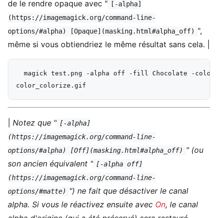
de le rendre opaque avec "
[-alpha]
(https://imagemagick.org/command-line-
",
options/#alpha) [Opaque](masking.html#alpha_off)
même si vous obtiendriez le même résultat sans cela. |
  magick test.png -alpha off -fill Chocolate -colori
|
Notez que "
[-alpha]
(https://imagemagick.org/command-line-
" (ou
options/#alpha) [Off](masking.html#alpha_off)
son ancien équivalent "
[-alpha off]
(https://imagemagick.org/command-line-
") ne fait que désactiver le canal
options/#matte)
alpha. Si vous le réactivez ensuite avec
On
, le canal
alpha d'origine (qui a été préservé) sera restauré.