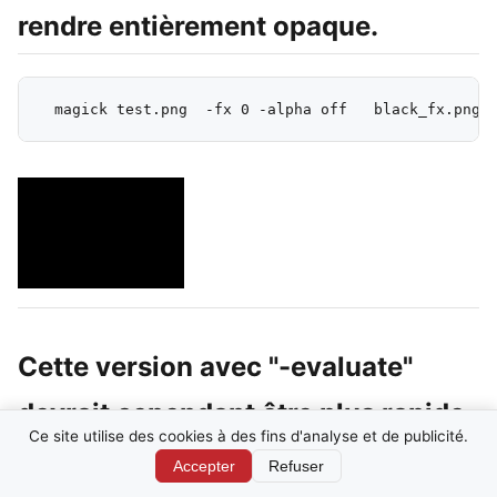
rendre entièrement opaque.
Cette version avec "-evaluate"
devrait cependant être plus rapide,
Ce site utilise des cookies à des fins d'analyse et de publicité.
en particulier sur les grandes
Accepter
Refuser