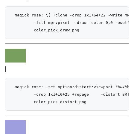
  magick rose: \( +clone -crop 1x1+64+22 -write MPR:
          -fill mpr:pixel  -draw 'color 0,0 reset' \
|
  magick rose: -set option:distort:viewport '%wx%h+0
          -crop 1x1+10+25 +repage     -distort SRT 0