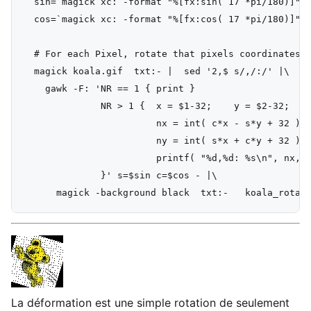
  sin=`magick xc: -format "%[fx:sin( 17 *pi/180)]" i
  cos=`magick xc: -format "%[fx:cos( 17 *pi/180)]" i
  # For each Pixel, rotate that pixels coordinates

  magick koala.gif  txt:- |  sed '2,$ s/,/:/' |\

    gawk -F: 'NR == 1 { print }

              NR > 1 {  x = $1-32;    y = $2-32;

                        nx = int( c*x - s*y + 32 );

                        ny = int( s*x + c*y + 32 );

                        printf( "%d,%d: %s\n", nx, n
              }' s=$sin c=$cos - |\

La déformation est une simple rotation de seulement