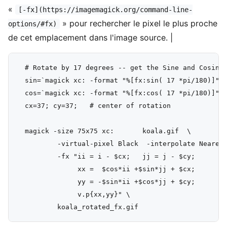
«
[-fx](https://imagemagick.org/command-line-
» pour rechercher le pixel le plus proche
options/#fx)
de cet emplacement dans l'image source. |
  # Rotate by 17 degrees -- get the Sine and Cosine 
  sin=`magick xc: -format "%[fx:sin( 17 *pi/180)]" i
  cos=`magick xc: -format "%[fx:cos( 17 *pi/180)]" i
  cx=37; cy=37;   # center of rotation

  magick -size 75x75 xc:       koala.gif  \

          -virtual-pixel Black  -interpolate Nearest
          -fx "ii = i - $cx;   jj = j - $cy;

               xx =  $cos*ii +$sin*jj + $cx;

               yy = -$sin*ii +$cos*jj + $cy;

               v.p{xx,yy}" \
