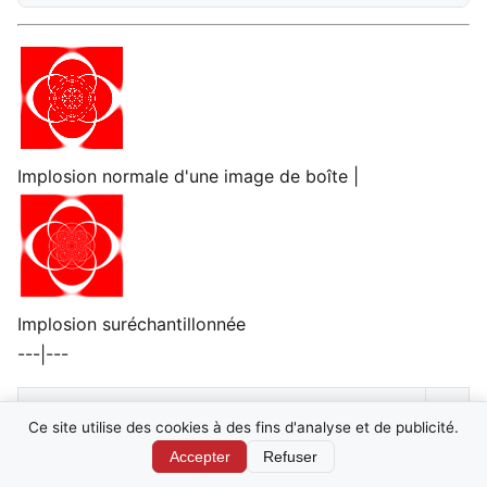
Implosion normale d'une image de boîte |
Implosion suréchantillonnée
---|---
Bien sûr, plutôt que d'agrandir l'image
À
Ce site utilise des cookies à des fins d'analyse et de publicité.
d'entrée, vous pourriez partir d'une image
p
Accepter
Refuser
source de meilleure qualité (plus grande),
a