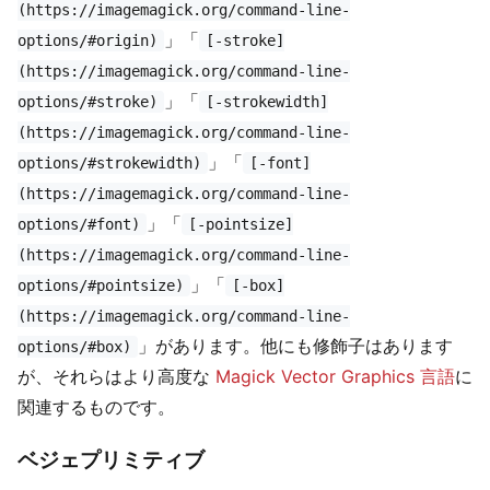
(https://imagemagick.org/command-line-
」「
options/#origin)
[-stroke]
(https://imagemagick.org/command-line-
」「
options/#stroke)
[-strokewidth]
(https://imagemagick.org/command-line-
」「
options/#strokewidth)
[-font]
(https://imagemagick.org/command-line-
」「
options/#font)
[-pointsize]
(https://imagemagick.org/command-line-
」「
options/#pointsize)
[-box]
(https://imagemagick.org/command-line-
」があります。他にも修飾子はあります
options/#box)
が、それらはより高度な
Magick Vector Graphics 言語
に
関連するものです。
ベジェプリミティブ