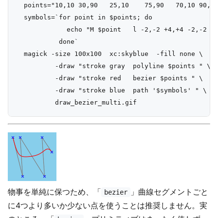
  points="10,10 30,90   25,10    75,90   70,10 90,40
  symbols=`for point in $points; do

             echo "M $point   l -2,-2 +4,+4 -2,-2   
           done`

  magick -size 100x100  xc:skyblue  -fill none \

          -draw "stroke gray  polyline $points " \

          -draw "stroke red   bezier $points " \

          -draw "stroke blue  path '$symbols' " \

物事を単純に保つため、「
」曲線セグメントごと
bezier
に4つより多いか少ない点を使うことは推奨しません。実