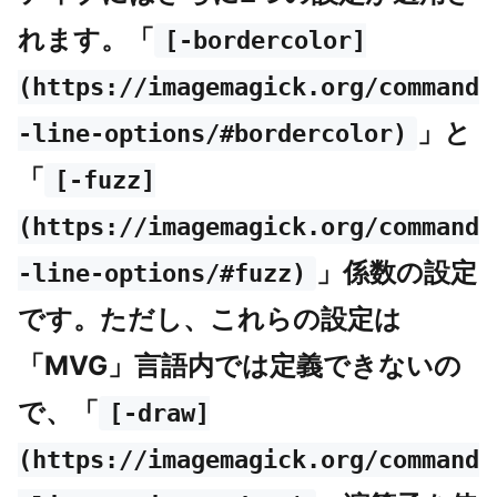
れます。「
[-bordercolor]
(https://imagemagick.org/command
」と
-line-options/#bordercolor)
「
[-fuzz]
(https://imagemagick.org/command
」係数の設定
-line-options/#fuzz)
です。ただし、これらの設定は
「MVG」言語内では定義できないの
で、「
[-draw]
(https://imagemagick.org/command