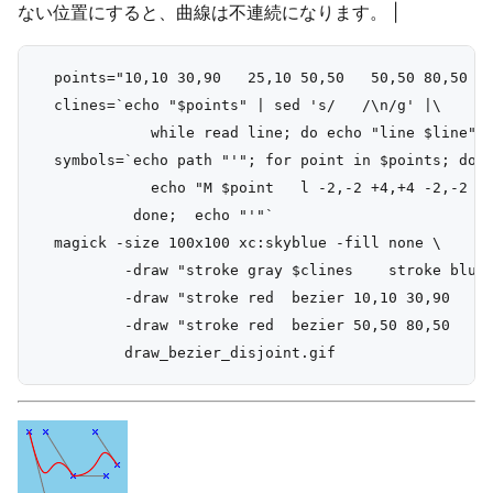
ない位置にすると、曲線は不連続になります。 |
  points="10,10 30,90   25,10 50,50   50,50 80,50   
  clines=`echo "$points" | sed 's/   /\n/g' |\

             while read line; do echo "line $line"; 
  symbols=`echo path "'"; for point in $points; do

             echo "M $point   l -2,-2 +4,+4 -2,-2   
           done;  echo "'"`

  magick -size 100x100 xc:skyblue -fill none \

          -draw "stroke gray $clines    stroke blue 
          -draw "stroke red  bezier 10,10 30,90   25
          -draw "stroke red  bezier 50,50 80,50   70