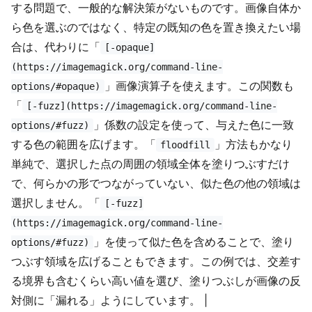
する問題で、一般的な解決策がないものです。画像自体か
ら色を選ぶのではなく、特定の既知の色を置き換えたい場
合は、代わりに「
[-opaque]
(https://imagemagick.org/command-line-
」画像演算子を使えます。この関数も
options/#opaque)
「
[-fuzz](https://imagemagick.org/command-line-
」係数の設定を使って、与えた色に一致
options/#fuzz)
する色の範囲を広げます。「
」方法もかなり
floodfill
単純で、選択した点の周囲の領域全体を塗りつぶすだけ
で、何らかの形でつながっていない、似た色の他の領域は
選択しません。「
[-fuzz]
(https://imagemagick.org/command-line-
」を使って似た色を含めることで、塗り
options/#fuzz)
つぶす領域を広げることもできます。この例では、交差す
る境界も含むくらい高い値を選び、塗りつぶしが画像の反
対側に「漏れる」ようにしています。 |