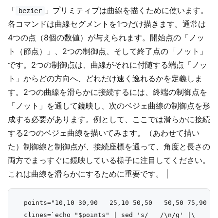
「
」プリミティブは曲線を描くために使います。
bezier
各コマンドは曲線セグメントを1つだけ描きます。通常は
4つの点（8個の数値）が与えられます。開始点の「ノッ
ト（節点）」、2つの制御点、そして終了点の「ノット」
です。2つの制御点は、曲線がそれに付随する端点「ノッ
ト」からどの方向へ、どれだけ速く逸れるかを定義しま
す。2つの曲線を滑らかに接続するには、終端の制御点を
「ノット」を通して鏡映し、次のベジェ曲線の制御点を形
成する必要があります。例として、ここでは滑らかに接続
する2つのベジェ曲線を描いてみます。（あわせて描い
た）制御線と制御点が、接続座標を通って、角度と長さの
両方でまっすぐに鏡映している様子に注目してください。
これは曲線を滑らかにするために重要です。 |
  points="10,10 30,90   25,10 50,50   50,50 75,90   
  clines=`echo "$points" | sed 's/   /\n/g' |\
