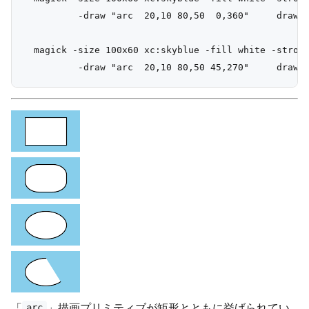
          -draw "arc  20,10 80,50  0,360"     draw_a
  magick -size 100x60 xc:skyblue -fill white -stroke
「
」描画プリミティブが矩形とともに挙げられてい
arc