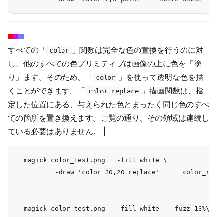
すべての「
」関数は完全な色の置換を行うのに対
color
し、他のすべての色プリミティブは画像の上に色を「塗
り」ます。そのため、「
」を使って透明な色を描
color
くことができます。「
」描画関数は、指
color replace
定した位置にある、与えられた色とまったく同じ色のすべ
ての箇所を置き換えます。ご覧の通り、その領域は連続し
ている必要はありません。 |
  magick color_test.png   -fill white \

          -draw 'color 30,20 replace'      color_rep
  magick color_test.png   -fill white   -fuzz 13%\
