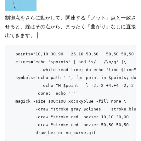
制御点をさらに動かして、関連する「ノット」点と一致さ
せると、線はその点から、まったく「曲がり」なしに直接
出てきます。 |
  points="10,10 30,90   25,10 50,50   50,50 50,50   
  clines=`echo "$points" | sed 's/   /\n/g' |\

             while read line; do echo "line $line"; 
  symbols=`echo path "'"; for point in $points; do

             echo "M $point   l -2,-2 +4,+4 -2,-2   
           done;  echo "'"`

  magick -size 100x100 xc:skyblue -fill none \

          -draw "stroke gray $clines    stroke blue 
          -draw "stroke red  bezier 10,10 30,90   25
          -draw "stroke red  bezier 50,50 50,50   70