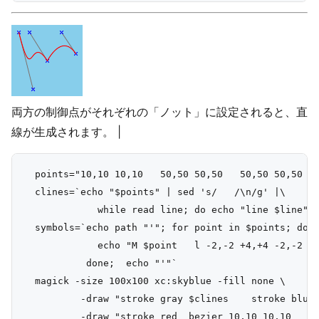
両方の制御点がそれぞれの「ノット」に設定されると、直
線が生成されます。 |
  points="10,10 10,10   50,50 50,50   50,50 50,50   
  clines=`echo "$points" | sed 's/   /\n/g' |\

             while read line; do echo "line $line"; 
  symbols=`echo path "'"; for point in $points; do

             echo "M $point   l -2,-2 +4,+4 -2,-2   
           done;  echo "'"`

  magick -size 100x100 xc:skyblue -fill none \

          -draw "stroke gray $clines    stroke blue 
          -draw "stroke red  bezier 10,10 10,10   50