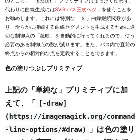
のところ、「
」プリミティブはまったく使わず、
bezier
代わりに曲線生成には
SVG パス三次ベジェ
を使うことを
お勧めします。これには特別な「
」曲線継続関数があ
S
り、滑らかに接続する曲線セグメントを生成するために適
切な制御点の「鏡映」を自動的に行ってくれるので、使う
必要のある制御点の数が減ります。また、パス内で直前の
終点からの相対的な点を定義することもできます。
色の塗りつぶしプリミティブ
上記の「単純な」プリミティブに加
えて、「
[-draw]
(https://imagemagick.org/command
」は色の塗り
-line-options/#draw)