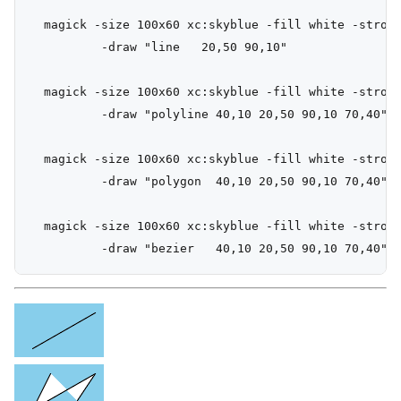
  magick -size 100x60 xc:skyblue -fill white -stroke
          -draw "line   20,50 90,10"                
  magick -size 100x60 xc:skyblue -fill white -stroke
          -draw "polyline 40,10 20,50 90,10 70,40"  
  magick -size 100x60 xc:skyblue -fill white -stroke
          -draw "polygon  40,10 20,50 90,10 70,40"  
  magick -size 100x60 xc:skyblue -fill white -stroke