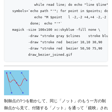
             while read line; do echo "line $line"; 
  symbols=`echo path "'"; for point in $points; do

             echo "M $point   l -2,-2 +4,+4 -2,-2   
           done;  echo "'"`

  magick -size 100x100 xc:skyblue -fill none \

          -draw "stroke gray $clines    stroke blue 
          -draw "stroke red  bezier 10,10 30,90   25
          -draw "stroke red  bezier 50,50 75,90   70
制御点の1つを動かして、同じ「ノット」のもう一方の制
御点から見て、付随する「ノット」を通って「鏡映」され