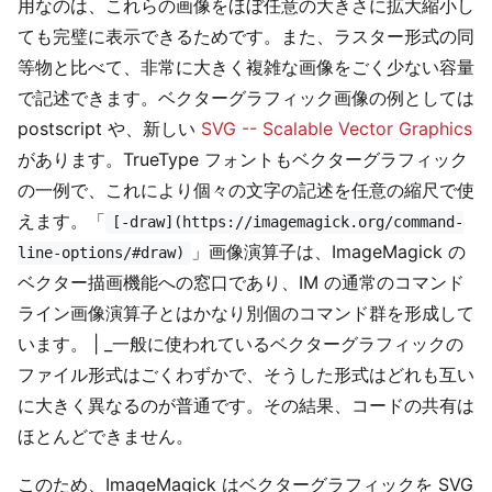
用なのは、これらの画像をほぼ任意の大きさに拡大縮小し
ても完璧に表示できるためです。また、ラスター形式の同
等物と比べて、非常に大きく複雑な画像をごく少ない容量
で記述できます。ベクターグラフィック画像の例としては
postscript や、新しい
SVG -- Scalable Vector Graphics
があります。TrueType フォントもベクターグラフィック
の一例で、これにより個々の文字の記述を任意の縮尺で使
えます。「
[-draw](https://imagemagick.org/command-
」画像演算子は、ImageMagick の
line-options/#draw)
ベクター描画機能への窓口であり、IM の通常のコマンド
ライン画像演算子とはかなり別個のコマンド群を形成して
います。 | _一般に使われているベクターグラフィックの
ファイル形式はごくわずかで、そうした形式はどれも互い
に大きく異なるのが普通です。その結果、コードの共有は
ほとんどできません。
このため、ImageMagick はベクターグラフィックを SVG