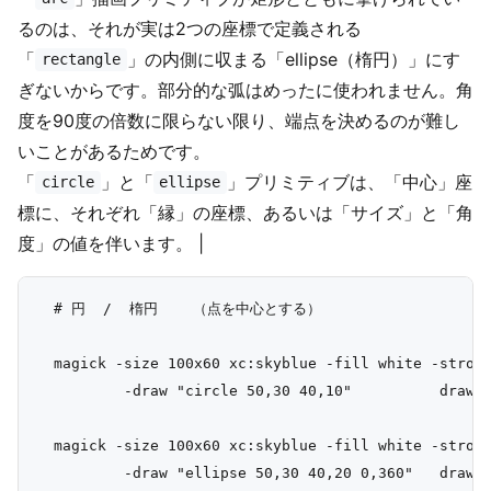
るのは、それが実は2つの座標で定義される
「
」の内側に収まる「ellipse（楕円）」にす
rectangle
ぎないからです。部分的な弧はめったに使われません。角
度を90度の倍数に限らない限り、端点を決めるのが難し
いことがあるためです。
「
」と「
」プリミティブは、「中心」座
circle
ellipse
標に、それぞれ「縁」の座標、あるいは「サイズ」と「角
度」の値を伴います。 |
  # 円  /  楕円    （点を中心とする）

  magick -size 100x60 xc:skyblue -fill white -stroke
          -draw "circle 50,30 40,10"          draw_c
  magick -size 100x60 xc:skyblue -fill white -stroke
          -draw "ellipse 50,30 40,20 0,360"   draw_e