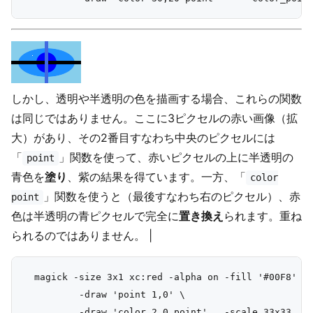
しかし、透明や半透明の色を描画する場合、これらの関数
は同じではありません。ここに3ピクセルの赤い画像（拡
大）があり、その2番目すなわち中央のピクセルには
「
」関数を使って、赤いピクセルの上に半透明の
point
青色を
塗り
、紫の結果を得ています。一方、「
color
」関数を使うと（最後すなわち右のピクセル）、赤
point
色は半透明の青ピクセルで完全に
置き換え
られます。重ね
られるのではありません。 |
  magick -size 3x1 xc:red -alpha on -fill '#00F8' \

          -draw 'point 1,0' \
