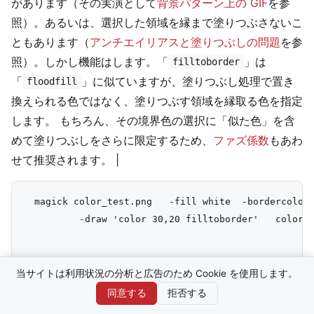
があります（その実演として
背景パターン上の GIF
を参
照）。あるいは、選択した領域を縁まで塗りつぶさないこ
ともあります（
アンチエイリアスと塗りつぶしの問題
を参
照）。しかし機能はします。「
」は
filltoborder
「
」に似ていますが、塗りつぶし処理で置き
floodfill
換えられる色ではなく、塗りつぶす領域を縁取る色を指定
します。 もちろん、その境界色の選択に「似た色」を含
めて塗りつぶしをさらに限定するため、
ファズ係数
もあわ
せて推奨されます。 |
  magick color_test.png   -fill white  -bordercolor 
          -draw 'color 30,20 filltoborder'   color_f
  magick color_test.png   -fill white  -bordercolor 
当サイトは利用状況の分析と広告のため Cookie を使用します。
          -draw 'color 30,20 filltoborder'   color_f
同意する
拒否する