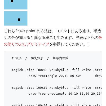
これら2つの point の方法は、コメントにある通り、半透
明の色が関わると異なる結果を生みます。詳細は下記の
色
の塗りつぶしプリミティブ
を参照してください。
|
  # 矩形  /  角丸矩形  /  矩形内の弧

  magick -size 100x60 xc:skyblue -fill white -stroke
          -draw "rectangle 20,10 80,50"       draw_r
  magick -size 100x60 xc:skyblue -fill white -stroke
          -draw "roundrectangle 20,10 80,50 20,15"  
  magick -size 100x60 xc:skyblue -fill white -stroke