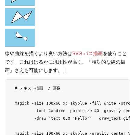
線や曲線を描くより良い方法は
SVG パス描画
を使うこと
です。これははるかに汎用性が高く、「相対的な線の描
画」さえも可能にします。
|
  # テキスト描画  / 画像

  magick -size 100x60 xc:skyblue -fill white -stroke
          -font Candice -pointsize 40 -gravity cente
          -draw "text 0,0 'Hello'"   draw_text.gif

  magick -size 100x60 xc:skyblue -gravity center \
