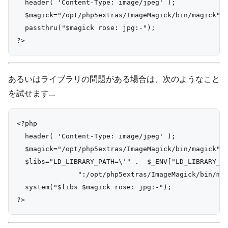
  header( 'Content-Type: image/jpeg' );

  $magick="/opt/php5extras/ImageMagick/bin/magick"

  passthru("$magick rose: jpg:-");

あるいはライブラリの問題がある場合は、次のようなこと
を試せます...
<?php

  header( 'Content-Type: image/jpeg' );

  $magick="/opt/php5extras/ImageMagick/bin/magick";

  $libs="LD_LIBRARY_PATH=\'" .  $_ENV["LD_LIBRARY_PA
               ":/opt/php5extras/ImageMagick/bin/mag
  system("$libs $magick rose: jpg:-");
