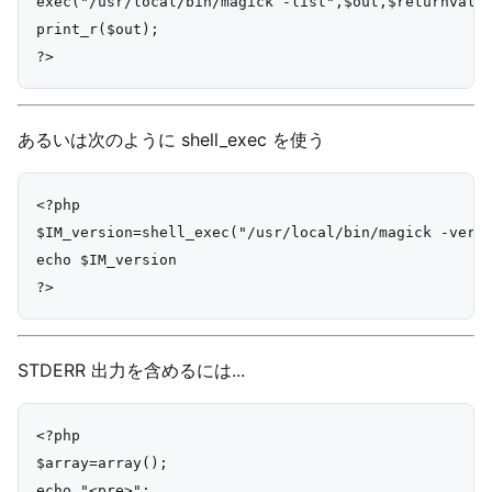
exec("/usr/local/bin/magick -list",$out,$returnval);
print_r($out);

あるいは次のように shell_exec を使う
<?php

$IM_version=shell_exec("/usr/local/bin/magick -versi
echo $IM_version

STDERR 出力を含めるには...
<?php

$array=array();

echo "<pre>";
