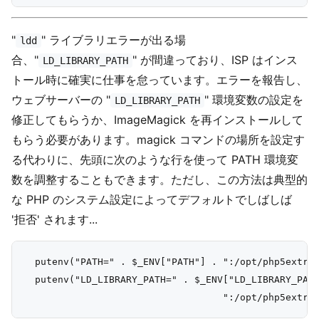
"
" ライブラリエラーが出る場
ldd
合、"
" が間違っており、ISP はインス
LD_LIBRARY_PATH
トール時に確実に仕事を怠っています。エラーを報告し、
ウェブサーバーの "
" 環境変数の設定を
LD_LIBRARY_PATH
修正してもらうか、ImageMagick を再インストールして
もらう必要があります。magick コマンドの場所を設定す
る代わりに、先頭に次のような行を使って PATH 環境変
数を調整することもできます。ただし、この方法は典型的
な PHP のシステム設定によってデフォルトでしばしば
'拒否' されます...
  putenv("PATH=" . $_ENV["PATH"] . ":/opt/php5extras
  putenv("LD_LIBRARY_PATH=" . $_ENV["LD_LIBRARY_PATH