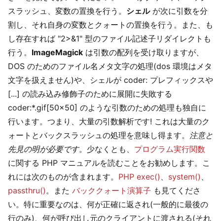
スラッシュ、変数の置換を行う。
シェル
が次に引数を分
割し、それ自身の変数とクォートの置換を行う。また、も
し存在すれば "2>&1" 型のファイル記述子リダイレクトも
行う。
ImageMagick
は引数の配列を受け取りますが、
DOS のためのファイル名メタ文字の処理(dos 環境はメタ
文字を扱えません)や、シェルが coder: プレフィックスや
[...] の読み込み修飾子のために展開に失敗する
coder:*.gif[50x50] のような引数のための処理も独自に
行います。つまり、大量の引数解析です! これは大量のク
ォートとバックスラッシュの処理を意味し得ます。
注意と
先見の明が必要です
。少なくとも、
プログラム実行関数
に関する PHP マニュアルを読むことをお勧めします。こ
れには次のものが含まれます。
PHP exec()
、
system()
、
passthru()
。また
バッククォート演算子
も見てくださ
い。特に重要なのは、何が正確に返され(一般的に最後の
行のみ)、何が呼び出し元のクライアントに渡される(それ