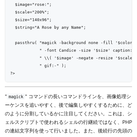
  $image="rose:";

  $scale="200%";

  $size="140x96";

  $string="A Rose by any Name";

  passthru( "magick -background none -fill '$color' 
            " -font Candice -size '$size' caption:'$
            " \\( '$image' -negate -resize '$scale' 
            " gif:-" );

"
" コマンドの長いコマンドラインを、画像処理シ
magick
ーケンスを追いやすく、後で編集しやすくするために、ど
のように分割しているかに注目してください。これは、シ
ェルスクリプトで使われるシェルの行継続ではなく、PHP
の連結文字列を使って行いました。また、後続行の先頭の