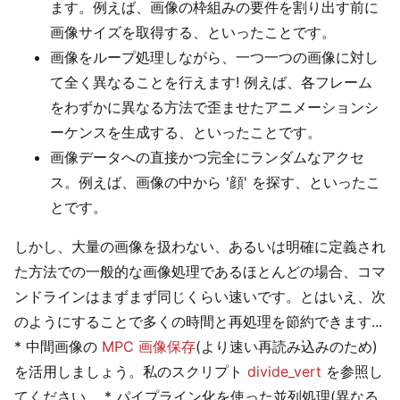
ます。例えば、画像の枠組みの要件を割り出す前に
画像サイズを取得する、といったことです。
画像をループ処理しながら、一つ一つの画像に対し
て全く異なることを行えます! 例えば、各フレーム
をわずかに異なる方法で歪ませたアニメーションシ
ーケンスを生成する、といったことです。
画像データへの直接かつ完全にランダムなアクセ
ス。例えば、画像の中から '顔' を探す、といったこ
とです。
しかし、大量の画像を扱わない、あるいは明確に定義され
た方法での一般的な画像処理であるほとんどの場合、コマ
ンドラインはまずまず同じくらい速いです。とはいえ、次
のようにすることで多くの時間と再処理を節約できます...
* 中間画像の
MPC 画像保存
(より速い再読み込みのため)
を活用しましょう。私のスクリプト
divide_vert
を参照し
てください。 * パイプライン化を使った並列処理(異なる