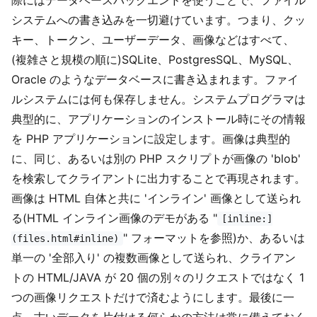
システムへの書き込みを一切避けています。つまり、クッ
キー、トークン、ユーザーデータ、画像などはすべて、
(複雑さと規模の順に)SQLite、PostgresSQL、MySQL、
Oracle のようなデータベースに書き込まれます。ファイ
ルシステムには何も保存しません。システムプログラマは
典型的に、アプリケーションのインストール時にその情報
を PHP アプリケーションに設定します。画像は典型的
に、同じ、あるいは別の PHP スクリプトが画像の 'blob'
を検索してクライアントに出力することで再現されます。
画像は HTML 自体と共に 'インライン' 画像として送られ
る(HTML インライン画像のデモがある "
[inline:]
" フォーマットを参照)か、あるいは
(files.html#inline)
単一の '全部入り' の複数画像として送られ、クライアン
トの HTML/JAVA が 20 個の別々のリクエストではなく 1
つの画像リクエストだけで済むようにします。最後に一
点。古いデータを片付ける何らかの方法は常に備えておく