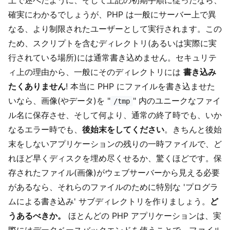
確実にわかるでしょうが、PHP は一般にサーバー上で異
なる、より制限されたユーザーとして実行されます。この
ため、スクリプトを含むディレクトリ(あるいは実際に実
行されている場所)には通常書き込めません。セキュリテ
ィ上の理由から、一般にそのディレクトリには
書き込み
たくありません
! 本当に PHP にファイルを書き込ませた
いなら、画像(やデータ)を "
" 内のユニークなファイ
/tmp
ル名に保存させ、そして何より、通常の終了時でも、いか
なるエラー時でも、
後始末をしてください
。きちんと後始
末をしないアプリケーションの残りの一時ファイルで、ど
れほど早くディスクを埋め尽くせるか、驚くほどです。保
存されたファイル(画像)がウェブサーバーから見える必要
があるなら、それらのファイルのために特別な 'プログラ
ムによる書き込み' サブディレクトリを作りましょう。
ど
うあるべきか。
ほとんどの PHP アプリケーションは、実
際にはデータベースバックエンドを使うことで、ファイル