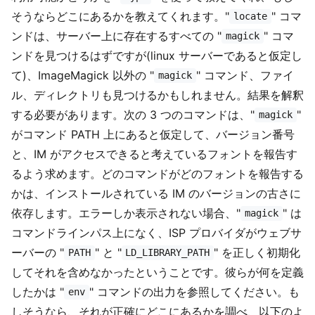
そうならどこにあるかを教えてくれます。"
" コマ
locate
ンドは、サーバー上に存在するすべての "
" コマ
magick
ンドを見つけるはずですが(linux サーバーであると仮定し
て)、ImageMagick 以外の "
" コマンド、ファイ
magick
ル、ディレクトリも見つけるかもしれません。結果を解釈
する必要があります。次の 3 つのコマンドは、"
"
magick
がコマンド PATH 上にあると仮定して、バージョン番号
と、IM がアクセスできると考えているフォントを報告す
るよう求めます。どのコマンドがどのフォントを報告する
かは、インストールされている IM のバージョンの古さに
依存します。エラーしか表示されない場合、"
" は
magick
コマンドラインパス上になく、ISP プロバイダがウェブサ
ーバーの "
" と "
" を正しく初期化
PATH
LD_LIBRARY_PATH
してそれを含めなかったということです。彼らが何を定義
したかは "
" コマンドの出力を参照してください。も
env
しそうなら、それが正確にどこにあるかを調べ、以下のよ