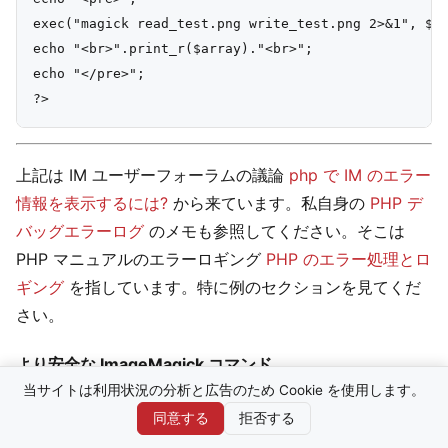
exec("magick read_test.png write_test.png 2>&1", $ar
echo "<br>".print_r($array)."<br>";

echo "</pre>";

上記は IM ユーザーフォーラムの議論
php で IM のエラー
情報を表示するには?
から来ています。私自身の
PHP デ
バッグエラーログ
のメモも参照してください。そこは
PHP マニュアルのエラーロギング
PHP のエラー処理とロ
ギング
を指しています。特に例のセクションを見てくだ
さい。
より安全な ImageMagick コマンド...
当サイトは利用状況の分析と広告のため Cookie を使用します。
セキュリティ上の理由から、理想的には、単一の長い文字
同意する
拒否する
列を別々のコマンドと引数に解析するためにシェルを使う