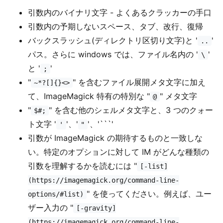
引数内のバイナリ文字 - よくあるクラッカーの手口
引数内の予期しないスペース、タブ、改行、復帰
バックスラッシュ(ディレクトリ区切り文字)と '
'
..
パス。さらに windows では、ファイル名内の '
'
\
と '
'
;
"
" を含むファイル展開メタ文字に加え
~*?[]{}<>
て、ImageMagick 特有の特別な "
" メタ文字
@
"
" を含む他のシェルメタ文字と、3 つのクォー
$#;
ト文字 '
'、'
'、'```'
'
"
引数が ImageMagick の期待するものと一致しな
い。特定のオプションに対して IM がどんな種類の
引数を理解するかを読むには "
[-list]
(https://imagemagick.org/command-line-
" を使ってください。例えば、ユー
options/#list)
ザー入力の "
[-gravity]
(https://imagemagick.org/command-line-