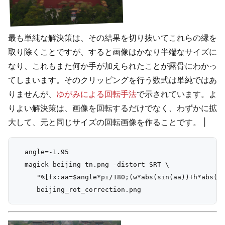
最も単純な解決策は、その結果を切り抜いてこれらの縁を
取り除くことですが、すると画像はかなり半端なサイズに
なり、これもまた何か手が加えられたことが露骨にわかっ
てしまいます。そのクリッピングを行う数式は単純ではあ
りませんが、
ゆがみによる回転手法
で示されています。よ
りよい解決策は、画像を回転するだけでなく、わずかに拡
大して、元と同じサイズの回転画像を作ることです。 |
  angle=-1.95

  magick beijing_tn.png -distort SRT \

     "%[fx:aa=$angle*pi/180;(w*abs(sin(aa))+h*abs(co