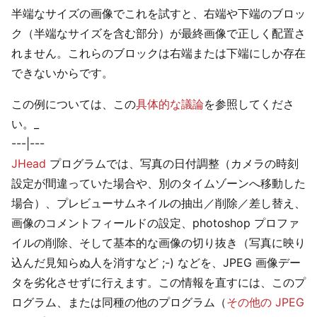
半端なサイズの画像でこれを試すと、右端や下端のブロッ
ク（半端なサイズを含む部分）が最終画像で正しく配置さ
れません。これらのブロックは右端または下端にしか存在
できないからです。
この例については、この
具体的な議論
を参照してくださ
い。_
---|---
JHead
プログラムでは、写真の日付調整（カメラの時刻
設定が間違っていた場合や、別のタイムゾーンへ移動した
場合）、プレビューサムネイルの抽出／削除／差し替え、
画像のコメントフィールドの設定、photoshop プロファ
イルの削除、そして基本的な画像の切り抜き（写真に映り
込んだ見知らぬ人を消すなど ;-) などを、JPEG 画像デー
タを劣化させずに行えます。この情報を直すには、このプ
ログラム、または同種の他のプログラム（
その他の JPEG