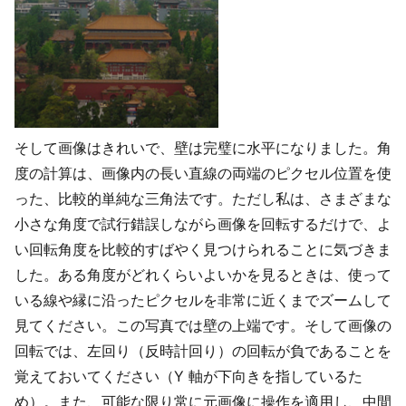
そして画像はきれいで、壁は完璧に水平になりました。角
度の計算は、画像内の長い直線の両端のピクセル位置を使
った、比較的単純な三角法です。ただし私は、さまざまな
小さな角度で試行錯誤しながら画像を回転するだけで、よ
い回転角度を比較的すばやく見つけられることに気づきま
した。ある角度がどれくらいよいかを見るときは、使って
いる線や縁に沿ったピクセルを非常に近くまでズームして
見てください。この写真では壁の上端です。そして画像の
回転では、左回り（反時計回り）の回転が負であることを
覚えておいてください（Y 軸が下向きを指しているた
め）。また、可能な限り常に元画像に操作を適用し、中間