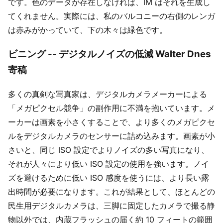
です。色のデータが存在しなければ、IM はそれを生成し
てくれません。実際には、私のバルコニーの右側のレンガ
は赤みがかっていて、下の木々は緑色です。
ビニング -- デジタルノイズの低減 Walter Dnes
寄稿
多くの真剣な写真家は、デジタルカメラメーカーによる
「メガピクセル競争」の副作用に不満を抱いています。メ
ーカーは画素を小さくすることで、より多くのメガピクセ
ルをデジタルカメラのセンサーに詰め込みます。画素が小
さいと、同じ ISO 設定でよりノイズの多い写真になり、
それが人々により低い ISO 設定の使用を強います。ノイ
ズを避けるために低い ISO 感度を使うには、より長い露
出時間が必要になります。これが結果として、ほとんどの
民生用デジタルカメラは、三脚に固定したカメラで撮る静
物以外では、内蔵フラッシュの届く約 10 フィートの範囲