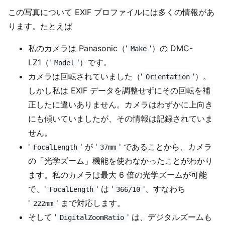
この写真について EXIF プロファイルには多くの情報があ
ります。たとえば
私のカメラは Panasonic（'
'）の DMC-
Make
LZ1（'
'）です。
Model
カメラは回転されていました（'
'）。
Orientation
しかし私は EXIF データを調整せずにその回転を補
正したに違いありません。カメラはわずかに上向き
にも傾いていましたが、その情報は記録されていま
せん。
'
' が '
' であることから、カメラ
FocalLength
37mm
の「光学ズーム」機能を使わなかったことがわかり
ます。私のカメラは最大 6 倍の光学ズームが可能
で、'
' は '
'、すなわち
FocalLength
366/10
'
' まで対応します。
222mm
そして '
' は、デジタルズームも
DigitalZoomRatio