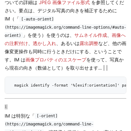
ついての詳細は
JPEG 画像ファイル形式
を参照してくだ
さい。要点は、デジタル写真の向きを補正するために
IM（「
[-auto-orient]
(https://imagemagick.org/command-line-options/#auto-
」を使う）を使うのは、
サムネイル作成
、
画像へ
orient)
の注釈付け
、
透かし入れ
、あるいは
露出調整
など、他の画
像変更操作も同時に行うときだけにする、ということで
す。IM は
画像プロパティのエスケープ
を使って、写真か
ら現在の向き（数値として）を取り出せます... | |
IM は特別な「
[-orient]
(https://imagemagick.org/command-line-