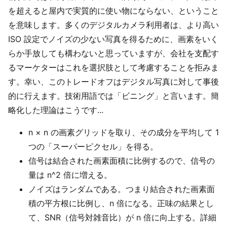
を超えると屋内で実質的に使い物にならない、ということ
を意味します。多くのデジタルカメラ利用者は、より高い
ISO 設定でノイズの少ない写真を得るために、画素をいく
らか手放しても構わないと思っていますが、会社を支配す
るマーケターはこれを選択肢として考慮することを拒みま
す。幸い、このトレードオフはデジタル写真に対して事後
的に行えます。技術用語では「ビニング」と言います。簡
略化した理論はこうです...
n × n の画素グリッドを取り、その成分を平均して 1
つの「スーパーピクセル」を得る。
信号は結合された画素面積に比例するので、信号の
量は n^2 倍に増える。
ノイズはランダムである。つまり結合された画素面
積の平方根に比例し、n 倍になる。正味の結果とし
て、SNR（信号対雑音比）が n 倍に向上する。詳細