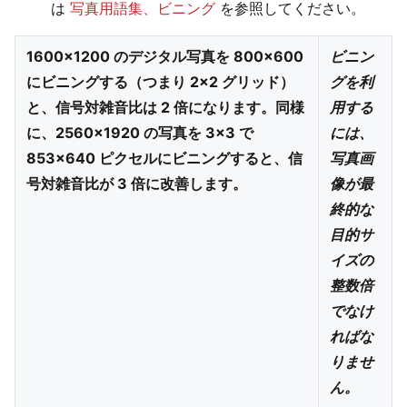
は
写真用語集、ビニング
を参照してください。
1600×1200 のデジタル写真を 800×600
ビニン
にビニングする（つまり 2×2 グリッド）
グを利
と、信号対雑音比は 2 倍になります。同様
用する
に、2560×1920 の写真を 3×3 で
には、
853×640 ピクセルにビニングすると、信
写真画
号対雑音比が 3 倍に改善します。
像が最
終的な
目的サ
イズの
整数倍
でなけ
ればな
りませ
ん。