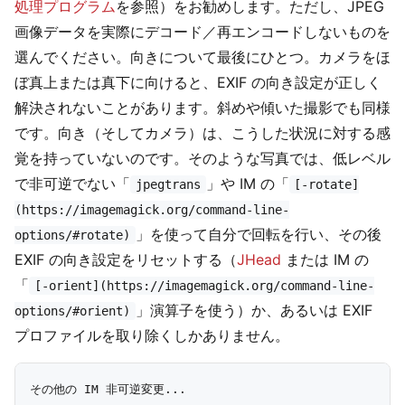
処理プログラム
を参照）をお勧めします。ただし、JPEG
画像データを実際にデコード／再エンコードしないものを
選んでください。向きについて最後にひとつ。カメラをほ
ぼ真上または真下に向けると、EXIF の向き設定が正しく
解決されないことがあります。斜めや傾いた撮影でも同様
です。向き（そしてカメラ）は、こうした状況に対する感
覚を持っていないのです。そのような写真では、低レベル
で非可逆でない「
」や IM の「
jpegtrans
[-rotate]
(https://imagemagick.org/command-line-
」を使って自分で回転を行い、その後
options/#rotate)
EXIF の向き設定をリセットする（
JHead
または IM の
「
[-orient](https://imagemagick.org/command-line-
」演算子を使う）か、あるいは EXIF
options/#orient)
プロファイルを取り除くしかありません。
その他の IM 非可逆変更...
