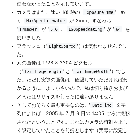
使わなかったことを示しています。
カメラはまた、速い 1/8 秒の '
'、絞
ExposureTime
り '
' が 3mm、すなわち
MaxApertureValue
'
' が '
'、'
' が '
' を
FNumber
5.6
ISOSpeedRating
64
使いました。
フラッシュ（'
'）は使われませんでし
LightSource
た。
元の画像は 1728 × 2304 ピクセル
（'
' と '
'）でし
ExifImageLength
ExifImageWidth
た。ただし実際の画像は、確認していただければわ
かるように、より小さいので、私は切り抜きおよび
／またはリサイズを行ったに違いありません。
そしておそらく最も重要なのは、'
' 文字
DateTime
列によれば、2005 年 7 月 9 日の 14:05 ごろに撮影
されたということです。これはカメラの時刻を正し
く設定していたことを前提とします（実際に設定し