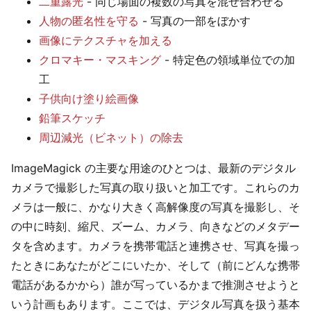
二重露光
- 同じ場面の複数の写真を混ぜ合わせる
人物の匿名性を守る
- 写真の一部をぼかす
画像にテクスチャを加える
クロマキー・マスキング
- 特定色の領域単位での加
工
子供向け塗り絵画像
鉛筆スケッチ
周辺減光（ビネット）の除去
ImageMagick の主要な用途のひとつは、最新のデジタル
カメラで撮影した写真の取り扱いと加工です。これらのカ
メラは一般に、かなり大きく高解像度の写真を撮影し、そ
の中に時刻、縮尺、ズーム、カメラ、向きなどのメタデー
タを含めます。カメラを携帯電話と連携させ、写真を撮っ
たときにあなたがどこにいたか、そして（前にどんな携帯
電話があるかから）誰が写っているかまで推測させようと
いう計画もあります。ここでは、デジタル写真を扱う基本