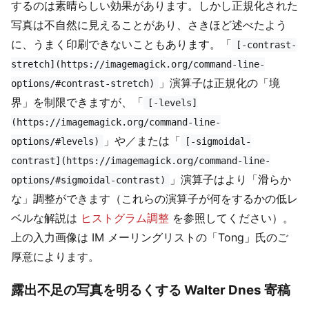
するのは素晴らしい効果があります。しかし正規化された
写真は不自然に見えることがあり、さきほど述べたよう
に、うまく印刷できないこともあります。「
[-contrast-
stretch](https://imagemagick.org/command-line-
」演算子は正規化の「境
options/#contrast-stretch)
界」を制限できますが、「
[-levels]
(https://imagemagick.org/command-line-
」や／または「
options/#levels)
[-sigmoidal-
contrast](https://imagemagick.org/command-line-
」演算子はより「滑らか
options/#sigmoidal-contrast)
な」調整ができます（これらの演算子が何をするかの低レ
ベルな解説は
ヒストグラム調整
を参照してください）。
上の入力画像は IM メーリングリストの「Tong」氏のご
厚意によります。
露出不足の写真を明るくする Walter Dnes 寄稿