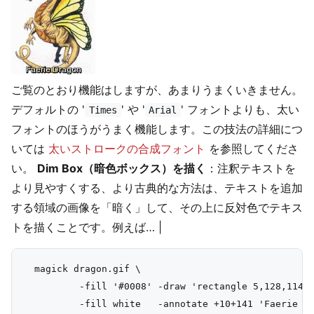
ご覧のとおり機能はしますが、あまりうまくいきません。
デフォルトの '
' や '
' フォントよりも、太い
Times
Arial
フォントのほうがうまく機能します。この技法の詳細につ
いては
太いストロークの合成フォント
を参照してくださ
い。
Dim Box（暗色ボックス）を描く
：注釈テキストを
より見やすくする、より古典的な方法は、テキストを追加
する領域の画像を「暗く」して、その上に反対色でテキス
トを描くことです。例えば… |
  magick dragon.gif \

          -fill '#0008' -draw 'rectangle 5,128,114,1
          -fill white   -annotate +10+141 'Faerie Dr