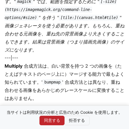
す。"
" では、範囲を指定するために "
magick
[-size]
(https://imagemagick.org/command-line-
" を伴う "
"
options/#size)
[tile:](canvas.html#tile)
画像ジェネレータを使う必要があります。もちろん、重ね
合わせる元画像を、重ね先の背景画像より大きくすること
もできます。結果は背景画像（つまり描画先画像）のサイ
ズになります。
---|---
Multiply
合成方法は、白い背景を持つ 2 つの画像を（た
とえばテキストのページ上に）マージする能力で最もよく
知られています。'
' 合成方法とは異なり、重ね
bumpmap
合わせる画像をあらかじめグレースケールに変換すること
はありません。
当サイトは利用状況の分析と広告のため Cookie を使用します。
  mesgs PictureWords |\

同意する
拒否する
      magick -pointsize 18 text:-  -trim +repage \
