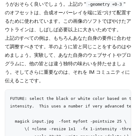
うがおそらく良いでしょう。上記の "
"
-geometry +0-3
のオフセットは、合成オーバーレイを端に近づけて配置す
るために使われています。この画像のソフトでぼやけたア
ウトラインは、しばしば必要以上に大きいためです。
上記のすべての例は、もちろんあなた自身の要件に合わせ
て調整すべきです。羊のように皆と同じことをするのはや
めましょう。実験して、あなた自身のウェブサイトやプロ
グラムに、他の皆とは違う独特の味わいを持たせましょ
う。そしてさらに重要なのは、それを IM コミュニティに
伝えることです。
FUTURE: select the black or white color based on the
intensity.  This uses a number if very advanced tech
  magick input.jpg  -font myfont -pointsize 25 \

      \( +clone -resize 1x1  -fx 1-intensity -thresh