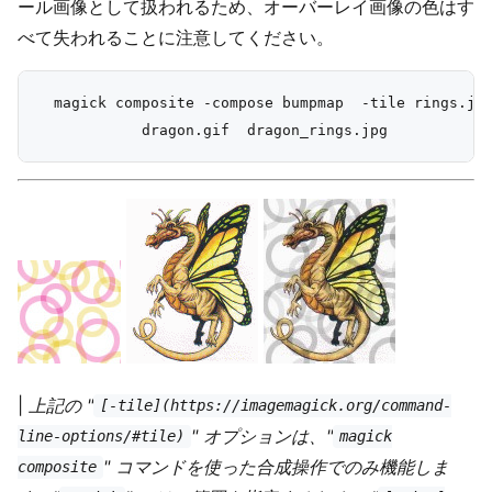
ール画像として扱われるため、オーバーレイ画像の色はす
べて失われることに注意してください。
  magick composite -compose bumpmap  -tile rings.jpg
|
上記の "
[-tile](https://imagemagick.org/command-
" オプションは、"
line-options/#tile)
magick
" コマンドを使った合成操作でのみ機能しま
composite