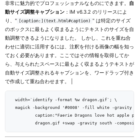
非常に魅力的でプロフェッショナルなものにできます。
自
動サイズ調整キャプション
：IM v6.3.2 のリリースによ
り、"
" は特定のサイズ
[caption:](text.html#caption)
のボックスに最もよく収まるようにテキストのサイズを自
動調整できるようになりました。 しかし、これを重ね合
わせに適切に活用するには、注釈を付ける画像の幅を知っ
ておく必要があります。ここではその情報を取得してか
ら、与えられたスペースに最もよく収まるようテキストが
自動サイズ調整されるキャプションを、ワードラップ付き
で作成して重ね合わせます。 |
  width=`identify -format %w dragon.gif`; \

  magick -background '#0008' -fill white -gravity ce
          caption:"Faerie Dragons love hot apple pie