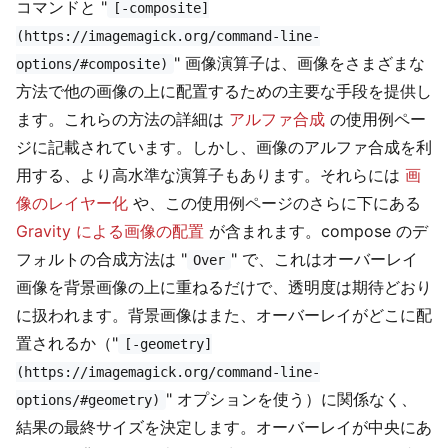
コマンドと "
[-composite]
(https://imagemagick.org/command-line-
" 画像演算子は、画像をさまざまな
options/#composite)
方法で他の画像の上に配置するための主要な手段を提供し
ます。これらの方法の詳細は
アルファ合成
の使用例ペー
ジに記載されています。しかし、画像のアルファ合成を利
用する、より高水準な演算子もあります。それらには
画
像のレイヤー化
や、この使用例ページのさらに下にある
Gravity による画像の配置
が含まれます。compose のデ
フォルトの合成方法は "
" で、これはオーバーレイ
Over
画像を背景画像の上に重ねるだけで、透明度は期待どおり
に扱われます。背景画像はまた、オーバーレイがどこに配
置されるか（"
[-geometry]
(https://imagemagick.org/command-line-
" オプションを使う）に関係なく、
options/#geometry)
結果の最終サイズを決定します。オーバーレイが中央にあ