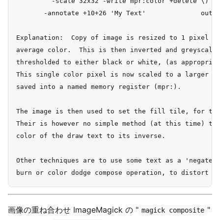
         -scale 32x32 -write mpr:color +delete \)  -
       -annotate +10+26 'My Text'              outpu
Explanation:  Copy of image is resized to 1 pixel to
average color.  This is then inverted and greyscaled
thresholded to either black or white, (as appropriat
This single color pixel is now scaled to a larger ti
saved into a named memory register (mpr:).

The image is then used to set the fill tile, for the
Their is however no simple method (at this time) to 
color of the draw text to its inverse.

Other techniques are to use some text as a 'negate i
画像の重ね合わせ ImageMagick の "
"
magick composite