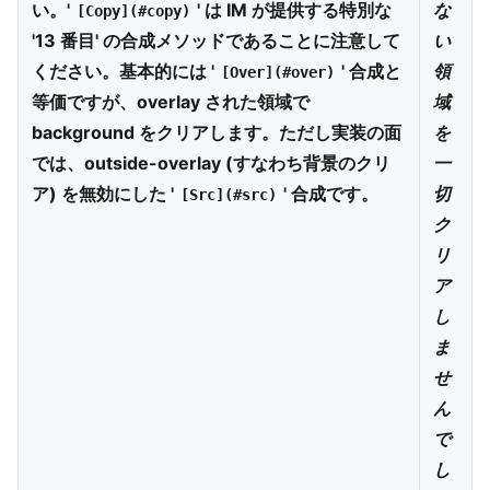
い。'
' は IM が提供する特別な
な
[Copy](#copy)
'13 番目' の合成メソッドであることに注意して
い
ください。基本的には '
' 合成と
領
[Over](#over)
等価ですが、overlay された領域で
域
background をクリアします。ただし実装の面
を
では、outside-overlay (すなわち背景のクリ
一
ア) を無効にした '
' 合成です。
切
[Src](#src)
ク
リ
ア
し
ま
せ
ん
で
し