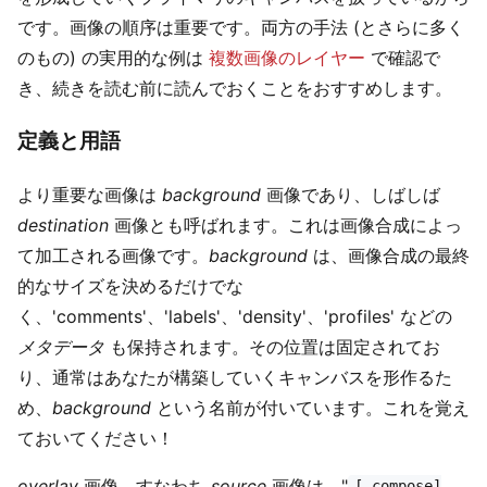
です。画像の順序は重要です。両方の手法 (とさらに多く
のもの) の実用的な例は
複数画像のレイヤー
で確認で
き、続きを読む前に読んでおくことをおすすめします。
定義と用語
より重要な画像は
background
画像であり、しばしば
destination
画像とも呼ばれます。これは画像合成によっ
て加工される画像です。
background
は、画像合成の最終
的なサイズを決めるだけでな
く、'comments'、'labels'、'density'、'profiles' などの
メタデータ
も保持されます。その位置は固定されてお
り、通常はあなたが構築していくキャンバスを形作るた
め、
background
という名前が付いています。これを覚え
ておいてください！
overlay
画像、すなわち
source
画像は、"
[-compose]