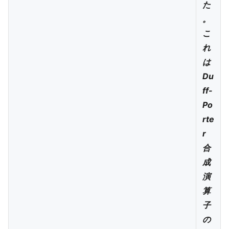
た
。
こ
れ
は
Du
ff-
Po
rte
r
合
成
演
算
子
の