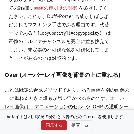
ての詳細は
画像の透明度の制御
を参照してく
ださい。これが、Duff-Porter 合成がしばしば
好まれるマスキング手法である理由です。代替
手段である '
' は
[CopyOpacity](#copyopacity)
画像のアルファチャンネルを完全に置き換えて
しまい、未定義の不可視な色を可視化してしま
うことがあるのとは対照的です。
Over (オーバーレイ画像を背景の上に重ねる)
これは既定の合成メソッドであり、ある画像を別の画像の
上に重ねるときに誰もが思い浮かべるものです。オーバー
レイ画像は、'アニメーションのセル' や 'OHP の透明シー
ト' を背景のシーンや画像の上に置けるのと同じように、
当サイトは利用状況の分析と広告のため Cookie を使用します。
background 画像の '上に' 置かれます。あまりに一般的
同意する
拒否する
なので、これ以上多くを語る必要はないと思います。で