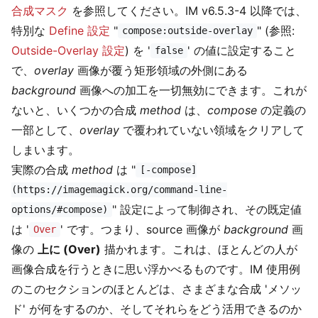
合成マスク
を参照してください。IM v6.5.3-4 以降では、
特別な
Define 設定
"
" (参照:
compose:outside-overlay
Outside-Overlay 設定
) を '
' の値に設定すること
false
で、
overlay
画像が覆う矩形領域の外側にある
background
画像への加工を一切無効にできます。これが
ないと、いくつかの合成
method
は、
compose
の定義の
一部として、
overlay
で覆われていない領域をクリアして
しまいます。
実際の合成
method
は "
[-compose]
(https://imagemagick.org/command-line-
" 設定によって制御され、その既定値
options/#compose)
は '
' です。つまり、source 画像が
background
画
Over
像の
上に (Over)
描かれます。これは、ほとんどの人が
画像合成を行うときに思い浮かべるものです。IM 使用例
のこのセクションのほとんどは、さまざまな合成 'メソッ
ド' が何をするのか、そしてそれらをどう活用できるのか