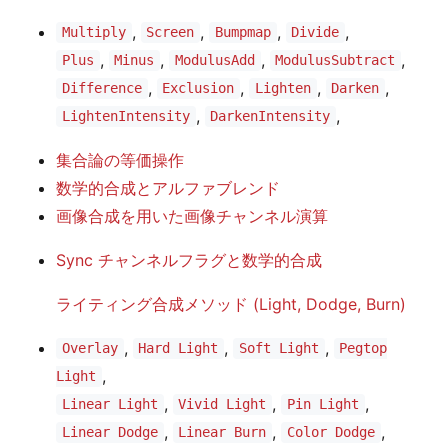
,
,
,
,
Multiply
Screen
Bumpmap
Divide
,
,
,
,
Plus
Minus
ModulusAdd
ModulusSubtract
,
,
,
,
Difference
Exclusion
Lighten
Darken
,
,
LightenIntensity
DarkenIntensity
集合論の等価操作
数学的合成とアルファブレンド
画像合成を用いた画像チャンネル演算
Sync チャンネルフラグと数学的合成
ライティング合成メソッド (Light, Dodge, Burn)
,
,
,
Overlay
Hard Light
Soft Light
Pegtop
,
Light
,
,
,
Linear Light
Vivid Light
Pin Light
,
,
,
Linear Dodge
Linear Burn
Color Dodge