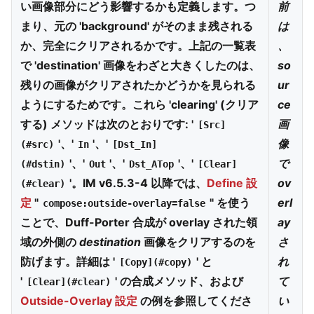
い画像部分にどう影響するかも定義します。つ
前
まり、元の 'background' がそのまま残される
は
か、完全にクリアされるかです。上記の一覧表
、
で 'destination' 画像をわざと大きくしたのは、
so
残りの画像がクリアされたかどうかを見られる
ur
ようにするためです。これら 'clearing' (クリア
ce
する) メソッドは次のとおりです: '
画
[Src]
'、'
'、'
像
(#src)
In
[Dst_In]
'、'
'、'
'、'
で
(#dstin)
Out
Dst_ATop
[Clear]
'。IM v6.5.3-4 以降では、
Define 設
ov
(#clear)
定
"
" を使う
erl
compose:outside-overlay=false
ことで、Duff-Porter 合成が overlay された領
ay
域の外側の
destination
画像をクリアするのを
さ
防げます。詳細は '
' と
れ
[Copy](#copy)
'
' の合成メソッド、および
て
[Clear](#clear)
Outside-Overlay 設定
の例を参照してくださ
い