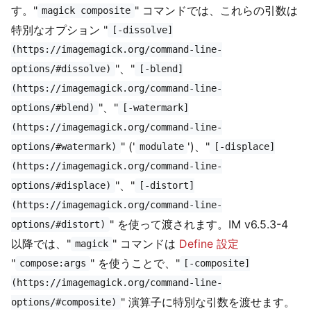
す。"
" コマンドでは、これらの引数は
magick composite
特別なオプション "
[-dissolve]
(https://imagemagick.org/command-line-
"、"
options/#dissolve)
[-blend]
(https://imagemagick.org/command-line-
"、"
options/#blend)
[-watermark]
(https://imagemagick.org/command-line-
" ('
')、"
options/#watermark)
modulate
[-displace]
(https://imagemagick.org/command-line-
"、"
options/#displace)
[-distort]
(https://imagemagick.org/command-line-
" を使って渡されます。IM v6.5.3-4
options/#distort)
以降では、"
" コマンドは
Define 設定
magick
"
" を使うことで、"
compose:args
[-composite]
(https://imagemagick.org/command-line-
" 演算子に特別な引数を渡せます。
options/#composite)