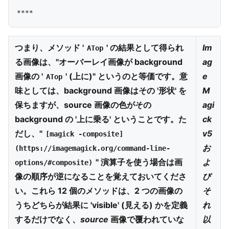
つまり、メソッド '
' の結果として得られ
Im
ATop
る画像は、"
オーバーレイ画像が background
ag
画像の '
' (上に)
" というのと等価です。意
e
ATop
味としては、background 画像はその '形状' を
M
保ちますが、source 画像の色がその
agi
background の '上に乗る' ということです。た
ck
だし、"
v5
[magick -composite]
お
(https://imagemagick.org/command-line-
" 演算子を使う場合は画
よ
options/#composite)
像の順序が逆になることを覚えておいてくださ
び
い。これら 12 個のメソッドは、2 つの画像の
そ
うちどちらが結果に 'visible' (見える) かを定義
れ
するだけでなく、
source
画像で覆われていな
以