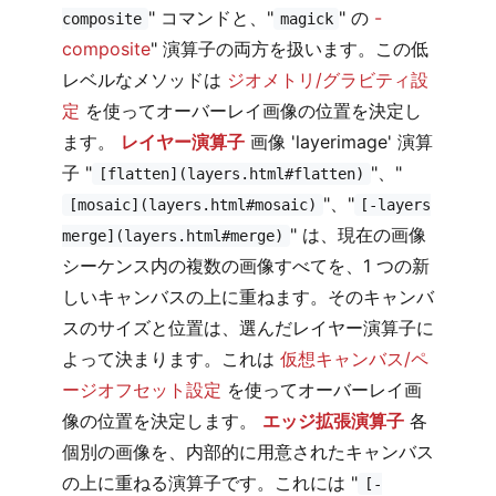
" コマンドと、"
" の
-
composite
magick
composite
" 演算子の両方を扱います。この低
レベルなメソッドは
ジオメトリ/グラビティ設
定
を使ってオーバーレイ画像の位置を決定し
ます。
レイヤー演算子
画像 'layerimage' 演算
子 "
"、"
[flatten](layers.html#flatten)
"、"
[mosaic](layers.html#mosaic)
[-layers
" は、現在の画像
merge](layers.html#merge)
シーケンス内の複数の画像すべてを、1 つの新
しいキャンバスの上に重ねます。そのキャンバ
スのサイズと位置は、選んだレイヤー演算子に
よって決まります。これは
仮想キャンバス/ペ
ージオフセット設定
を使ってオーバーレイ画
像の位置を決定します。
エッジ拡張演算子
各
個別の画像を、内部的に用意されたキャンバス
の上に重ねる演算子です。これには "
[-