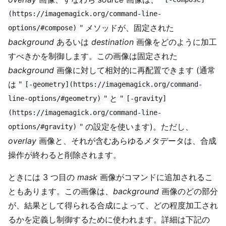
(https://imagemagick.org/command-line-
" メソッドが、固定された
options/#compose)
background
あるいは
destination
画像をどのように加工
すべきかを制御します。この画像は固定された
background
画像に対して相対的に再配置できます (通常
は "
[-geometry](https://imagemagick.org/command-
" と "
line-options/#geometry)
[-gravity]
(https://imagemagick.org/command-line-
" の設定を使います)。ただし、
options/#gravity)
overlay
画像と、それが含むあらゆるメタデータは、合成
操作が終わると削除されます。
ときには 3 つ目の
mask
画像がコマンドに追加されるこ
ともあります。この画像は、
background
画像のどの部分
が、結果として得られる合成によって、どの程度加工され
るかを定義し制御するために使われます。詳細は下記の