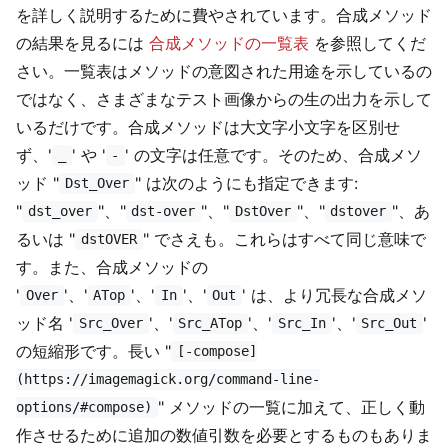
を詳しく説明するために費やされています。合成メソッド
の結果を見るには
合成メソッドの一覧表
を参照してくだ
さい。一覧表はメソッドの意図された用途を示しているの
ではなく、さまざまなテスト画像からの生の出力を示して
いるだけです。合成メソッドは大文字小文字を区別せ
ず、'
' や '
' の文字は任意です。そのため、合成メソ
_
-
ッド "
" は次のようにも指定できます:
Dst_Over
"
"、"
"、"
"、"
"、あ
dst_over
dst-over
DstOver
dstover
るいは "
" でさえも。これらはすべて同じ意味で
dstOVER
す。また、合成メソッドの
'
'、'
'、'
'、'
' は、より冗長な合成メソ
Over
ATop
In
Out
ッド名 '
'、'
'、'
'、'
'
Src_Over
Src_ATop
Src_In
Src_Out
の短縮形です。長い "
[-compose]
(https://imagemagick.org/command-line-
" メソッドの一覧に加えて、正しく動
options/#compose)
作させるために追加の数値引数を必要とするものもありま