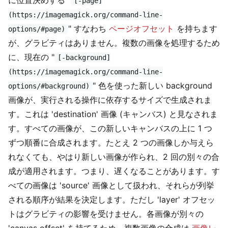
に位置決めする "
[-page]
(https://imagemagick.org/command-line-
" すなわち
ページオフセット
を持ちます
options/#page)
が、グラビティはありません。複数の画像を処理するため
に、現在の "
[-background]
(https://imagemagick.org/command-line-
" 色を使った新しい background
options/#background)
画像が、実行される操作に依存するサイズで生成されま
す。これは 'destination' 画像 (キャンバス) と見なされま
す。すべての画像が、この新しいキャンバスの上に 1 つ
ずつ順番に合成されます。たとえ 2 つの画像しか与えら
れなくても、やはり新しい画像が作られ、2 回の別々の合
成が適用されます。つまり、遅くなることがあります。す
べての画像は 'source' 画像として扱われ、それらが列挙
される順序が結果を決定します。ただし 'layer' オフセッ
トはグラビティの影響を受けません。各画像が別々の