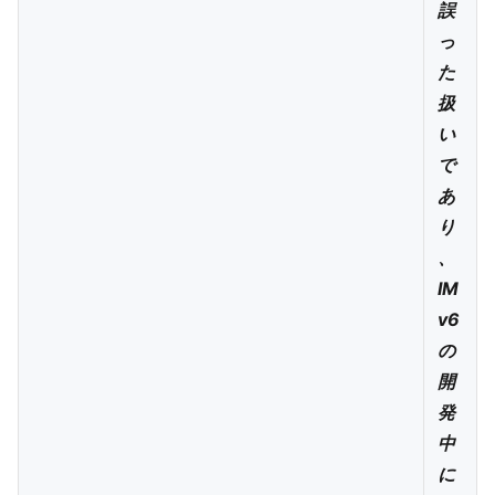
誤
っ
た
扱
い
で
あ
り
、
IM
v6
の
開
発
中
に