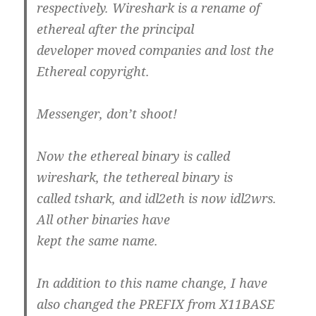
respectively. Wireshark is a rename of
ethereal after the principal
developer moved companies and lost the
Ethereal copyright.
Messenger, don’t shoot!
Now the ethereal binary is called
wireshark, the tethereal binary is
called tshark, and idl2eth is now idl2wrs.
All other binaries have
kept the same name.
In addition to this name change, I have
also changed the PREFIX from X11BASE