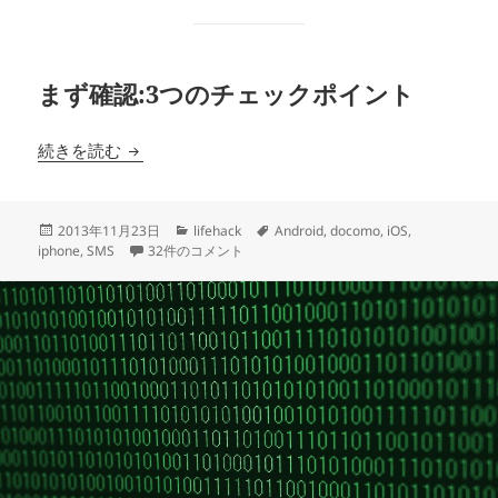
まず確認:3つのチェックポイント
ドコモでSMSが届かない時の対処法：拒否設定の解除・i
続きを読む
投
カ
タ
2013年11月23日
lifehack
Android
,
docomo
,
iOS
,
稿
ドコモでSMSが届かない時の対処法：拒否設定の解除・iPhone
テ
グ
iphone
,
SMS
32件のコメント
日:
ゴ
リ
ー