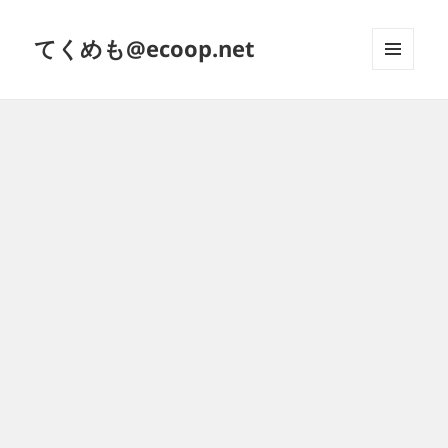
てくめも@ecoop.net
メニュ
ーとウ
ィジェ
ット