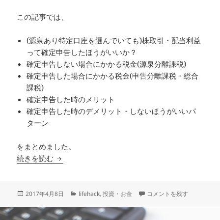
この記事では、
(源泉あり特定口座を選んでいても)株取引・配当利益
って確定申告したほうがいいか？
確定申告しない場合にかかる税金(源泉分離課税)
確定申告した場合にかかる税金(申告分離課税・総合
課税)
確定申告した時のメリット
確定申告した時のデメリット・しないほうがいいパ
ターン
をまとめました。
株取引の基本 – 確定申告で節税対策できるかチ
続きを読む
投
カ
株取引の基本 – 確定申告
2017年4月8日
lifehack
,
投資・お金
コメントを残す
稿
テ
日:
ゴ
リ