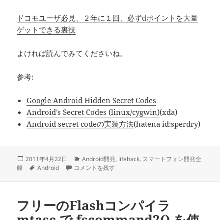
ドコモユーザ必見、２年に１回、必ずdポイントを大量
ゲットできる裏技
よければ読んでみてくださいね。
参考:
Google Android Hidden Secret Codes
Android’s Secret Codes (linux/cygwin)
(xda)
Android secret codeの実装方法
(hatena id:sperdry)
投
カ
2011年4月22日
Android開発
,
lifehack
,
スマートフォン開発全
稿
タ
Android の隠しコード に
テ
般
Android
コメントを残す
日:
グ
ゴ
リ
ー
フリーのFlashコンパイラ
mtasc で fscommand2() を使