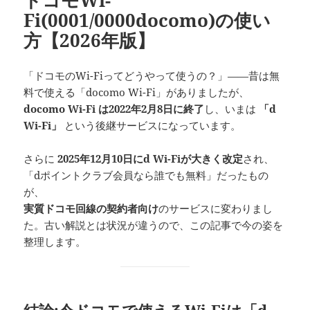
ドコモWi-
Fi(0001/0000docomo)の使い
方【2026年版】
「ドコモのWi-Fiってどうやって使うの？」——昔は無
料で使える「docomo Wi-Fi」がありましたが、
docomo Wi-Fi は2022年2月8日に終了
し、いまは
「d
Wi-Fi」
という後継サービスになっています。
さらに
2025年12月10日にd Wi-Fiが大きく改定
され、
「dポイントクラブ会員なら誰でも無料」だったもの
が、
実質ドコモ回線の契約者向け
のサービスに変わりまし
た。古い解説とは状況が違うので、この記事で今の姿を
整理します。
結論:今ドコモで使えるWi-Fiは「d