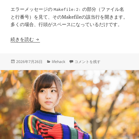
エラーメッセージの
の部分（ファイル名
Makefile:2:
と行番号）を見て、そのMakefileの該当行を開きます。
多くの場合、行頭がスペースになっているだけです。
Makefileの「missing separator」
続きを読む
投
カ
Makefileの「missing sepa
2026年7月26日
lifehack
コメントを残す
稿
テ
日:
ゴ
リ
ー