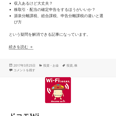
収入あるけど大丈夫？
株取引・配当の確定申告をするほうがいいか？
源泉分離課税、総合課税、申告分離課税の違いと選
び方
という疑問を解消できる記事になっています。
【株初心者向け】株取引・配当を確定申告したほう
続きを読む
投
カ
タ
2017年3月25日
投資・お金
投資
,
株
稿
【株初心者向け】株取引・配当を確定申告したほうがいいのか徹底的に調べて
テ
グ
コメントを残す
日:
ゴ
リ
ー