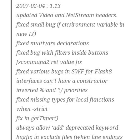
2007-02-04 : 1.13
updated Video and NetStream headers.
fixed small bug if environment variable in
new E()
fixed multivars declarations
fixed bug with filters inside buttons
fscommand2 ret value fix
fixed various bugs in SWF for Flash8
interfaces can’t have a constructor
inverted % and *,/ priorities
fixed missing types for local functions
when -strict
fix in getTimer()
always allow ‘add’ deprecated keyword
bugfix in exclude files (when line endings