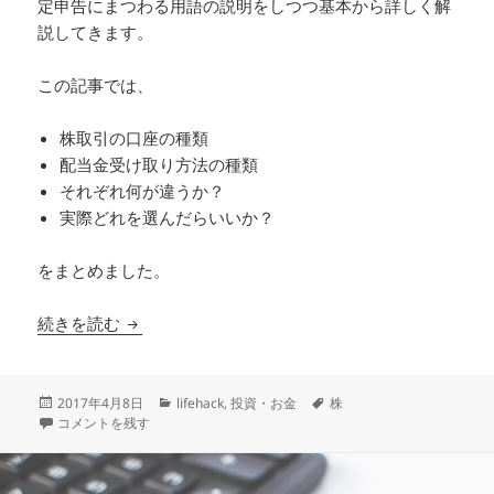
定申告にまつわる用語の説明をしつつ基本から詳しく解
説してきます。
この記事では、
株取引の口座の種類
配当金受け取り方法の種類
それぞれ何が違うか？
実際どれを選んだらいいか？
をまとめました。
株取引の基本 – 一般口座と特定口座、源泉あり
続きを読む
投
カ
タ
2017年4月8日
lifehack
,
投資・お金
株
稿
株取引の基本 – 一般口座と特定口座、源泉あり、なしの違い に
テ
グ
コメントを残す
日:
ゴ
リ
ー