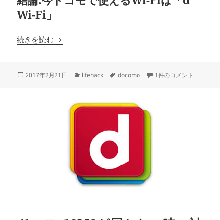
Wi-Fi」
ドコモWi-Fi(0001/0000docomo)の使い方【202
続きを読む
投
カ
タ
ドコモWi-Fi(0001/00
2017年2月21日
lifehack
docomo
1件のコメント
稿
テ
グ
日:
ゴ
リ
ー