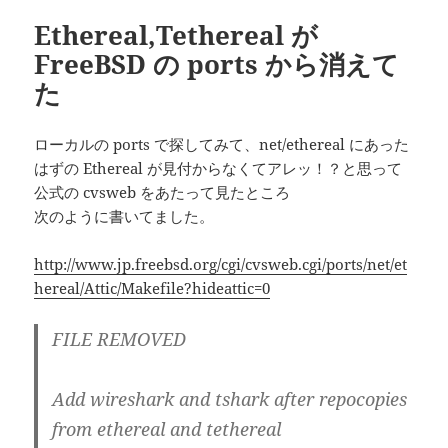
リ
Ethereal,Tethereal が
ー
FreeBSD の ports から消えて
た
ローカルの ports で探してみて、net/ethereal にあった
はずの Ethereal が見付からなくてアレッ！？と思って
公式の cvsweb をあたって見たところ
次のように書いてました。
http://www.jp.freebsd.org/cgi/cvsweb.cgi/ports/net/et
hereal/Attic/Makefile?hideattic=0
FILE REMOVED
Add wireshark and tshark after repocopies
from ethereal and tethereal