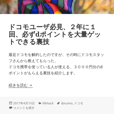
ドコモユーザ必見、２年に１
回、必ずdポイントを大量ゲッ
トできる裏技
最近ドコモを解約したのですが、その時にドコモスタッ
フさんから教えてもらった、
ドコモ携帯を使っている人が使える、３０００円分のd
ポイントがもらえる裏技を紹介します。
ドコモユーザ必見、２年に１回、必ずdポイント
続きを読む
投
カ
タ
2017年4月15日
lifehack
docomo
,
ドコモ
稿
ドコモユーザ必見、２年に１回、必ずdポイントを大量ゲットできる裏技 
テ
グ
コメントを残す
日:
ゴ