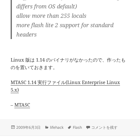
differs from OS default)
allow more than 255 locals
more flash lite 2 support for standard
headers
Linux 版は 1.14 のバイナリがなかったので、作ったも
のを置いておきます。
MTASC 1.14 実行ファイル(Linux Enterprise Linux
5.x)
–
MTASC
投
カ
タ
フリーのFlashコンパイラmtasc
2009年6月3日
lifehack
Flash
コメントを残す
稿
テ
グ
日:
ゴ