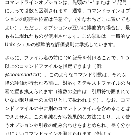
コマンドラインオプションは、先頭の '+' または '-' 記号
によって引数と区別されます。通常、コマンドラインオプ
ションの順序や位置は任意です（すなわちどこに置いても
よい）。ただし、オプションが互いに排他的な場合は、最
も右に現れたものが使用されます。この挙動は、一般的な
Unix シェルの標準的な評価規則に準拠しています。
さらに、ファイル名の前に '@' 記号を付けることで、1 つ
以上のコマンドファイルを指定できます（例:
@command.txt
）。このようなコマンド引数は、それ以
降の評価が行われる前に、対応するテキストファイルの内
容で置き換えられます（複数の空白は、引用符で囲まれて
いない限り単一の区切りとして扱われます）。なお、コマ
ンドファイルの中に別のコマンドファイルを含めることは
できません。この単純ながら効果的な方法により、よく使
うオプションや引数の組み合わせをまとめられ、長く分か
りにくいコマンドラインを避けられます（例は
<