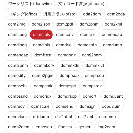
ワークリスト(dcmwlm)
文字コード変換(oficonv)
ロギング(oflog)
汎用クラス(ofstd)
cda2dcm
dcm2cda
dcm2img
dcm2json
dcm2pdf
dcm2pnm
dcm2xml
dcmcjpeg
dcmcjpls
dcmconv
dcmcrle
dcmdecap
dcmdjpeg
dcmdjpls
dcmdrle
dcmdspfn
dcmdump
dcmencap
dcmftest
dcmgpdir
dcmj2pnm
dcml2pnm
dcmmkcrv
dcmmkdir
dcmmklut
dcmodify
dcmp2pgm
dcmprscp
dcmprscu
dcmpschk
dcmpsmk
dcmpsprt
dcmpsrcv
dcmpssnd
dcmqridx
dcmqrscp
dcmqrti
dcmquant
dcmrecv
dcmscale
dcmsend
dcmsign
dcod2lum
dconvlum
drtdump
dsr2html
dsr2xml
dsrdump
dump2dcm
echoscu
findscu
getscu
img2dcm