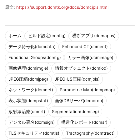
原文:
https://support.dcmtk.org/docs/dcmcjpls.html
ホーム
ビルド設定(config)
横断アプリ(dcmapps)
データ符号化(dcmdata)
Enhanced CT(dcmect)
Functional Groups(dcmfg)
カラー画像(dcmimage)
画像処理(dcmimgle)
情報オブジェクト(dcmiod)
JPEG圧縮(dcmjpeg)
JPEG-LS圧縮(dcmjpls)
ネットワーク(dcmnet)
Parametric Map(dcmpmap)
表示状態(dcmpstat)
画像DBサーバ(dcmqrdb)
放射線治療(dcmrt)
Segmentation(dcmseg)
デジタル署名(dcmsign)
構造化レポート(dcmsr)
TLSセキュリティ(dcmtls)
Tractography(dcmtract)