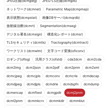
JPEG圧縮(dcmjpeg)
JPEG-LS圧縮(dcmjpls)
ネットワーク(dcmnet)
Parametric Map(dcmpmap)
表示状態(dcmpstat)
画像DBサーバ(dcmqrdb)
放射線治療(dcmrt)
Segmentation(dcmseg)
デジタル署名(dcmsign)
構造化レポート(dcmsr)
TLSセキュリティ(dcmtls)
Tractography(dcmtract)
ワークリスト(dcmwlm)
文字コード変換(oficonv)
ロギング(oflog)
汎用クラス(ofstd)
cda2dcm
dcm2cda
dcm2img
dcm2json
dcm2pdf
dcm2pnm
dcm2xml
dcmcjpeg
dcmcjpls
dcmconv
dcmcrle
dcmdecap
dcmdjpeg
dcmdjpls
dcmdrle
dcmdspfn
dcmdump
dcmencap
dcmftest
dcmgpdir
dcmj2pnm
dcml2pnm
dcmmkcrv
dcmmkdir
dcmmklut