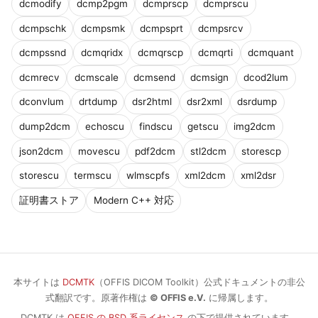
dcmodify
dcmp2pgm
dcmprscp
dcmprscu
dcmpschk
dcmpsmk
dcmpsprt
dcmpsrcv
dcmpssnd
dcmqridx
dcmqrscp
dcmqrti
dcmquant
dcmrecv
dcmscale
dcmsend
dcmsign
dcod2lum
dconvlum
drtdump
dsr2html
dsr2xml
dsrdump
dump2dcm
echoscu
findscu
getscu
img2dcm
json2dcm
movescu
pdf2dcm
stl2dcm
storescp
storescu
termscu
wlmscpfs
xml2dcm
xml2dsr
証明書ストア
Modern C++ 対応
本サイトは
DCMTK
（OFFIS DICOM Toolkit）公式ドキュメントの非公
式翻訳です。原著作権は
© OFFIS e.V.
に帰属します。
DCMTK は
OFFIS の BSD 系ライセンス
の下で提供されています。