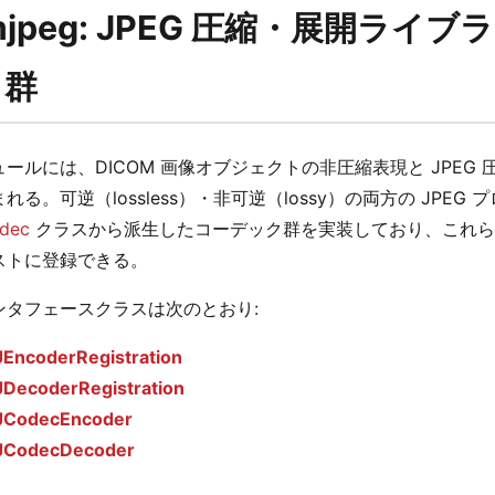
mjpeg: JPEG 圧縮・展開ラ
リ群
ュールには、DICOM 画像オブジェクトの非圧縮表現と JPE
れる。可逆（lossless）・非可逆（lossy）の両方の JPE
dec
クラスから派生したコーデック群を実装しており、これらは 
ストに登録できる。
ンタフェースクラスは次のとおり:
EncoderRegistration
DecoderRegistration
JCodecEncoder
JCodecDecoder