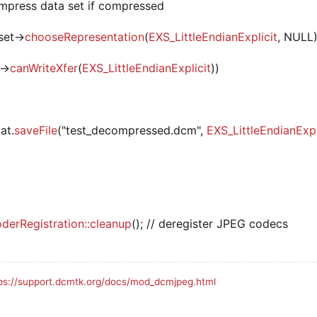
mpress data set if compressed
set->
chooseRepresentation
(
EXS_LittleEndianExplicit
, NULL)
->
canWriteXfer
(
EXS_LittleEndianExplicit
))
at.
saveFile
("test_decompressed.dcm",
EXS_LittleEndianExpl
erRegistration::cleanup
(); // deregister JPEG codecs
ps://support.dcmtk.org/docs/mod_dcmjpeg.html