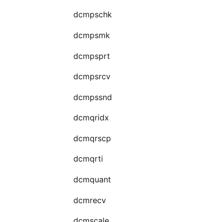
dcmpschk
dcmpsmk
dcmpsprt
dcmpsrcv
dcmpssnd
dcmqridx
dcmqrscp
dcmqrti
dcmquant
dcmrecv
dcmscale