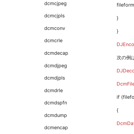
dcmcjpeg
fileform
dcmcjpls
}
dcmconv
}
dcmcrle
DJEncod
dcmdecap
次の例は
dcmdjpeg
DJDecod
dcmdjpls
DcmFil
dcmdrle
if (file
dcmdspfn
{
dcmdump
DcmDat
dcmencap