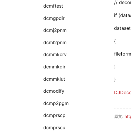
// deco
dcmftest
if (data
dcmgpdir
dataset
dcmj2pnm
{
dcml2pnm
fileform
dcmmkcrv
}
dcmmkdir
dcmmklut
}
dcmodify
DJDecod
dcmp2pgm
dcmprscp
原文:
htt
dcmprscu