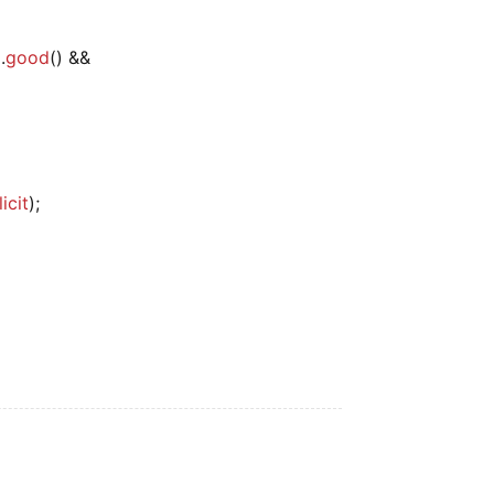
.
good
() &&
icit
);