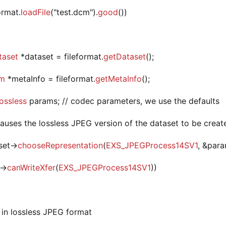
format.
loadFile
("test.dcm").
good
())
aset
*dataset = fileformat.
getDataset
();
em
*metaInfo = fileformat.
getMetaInfo
();
ossless
params; // codec parameters, we use the defaults
 causes the lossless JPEG version of the dataset to be creat
set->
chooseRepresentation
(
EXS_JPEGProcess14SV1
, &para
->
canWriteXfer
(
EXS_JPEGProcess14SV1
))
e in lossless JPEG format