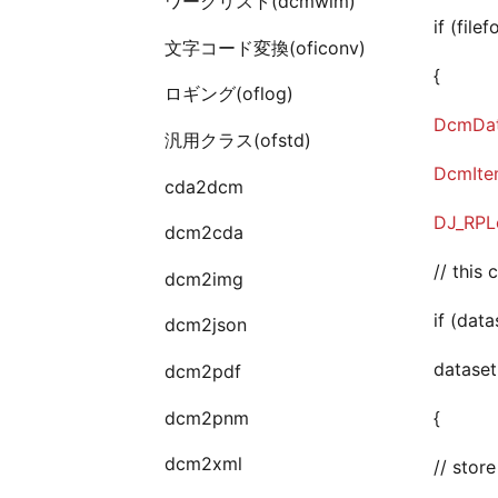
ワークリスト(dcmwlm)
if (file
文字コード変換(oficonv)
{
ロギング(oflog)
DcmDat
汎用クラス(ofstd)
DcmIt
cda2dcm
DJ_RPL
dcm2cda
// this
dcm2img
if (data
dcm2json
dataset
dcm2pdf
dcm2pnm
{
dcm2xml
// stor