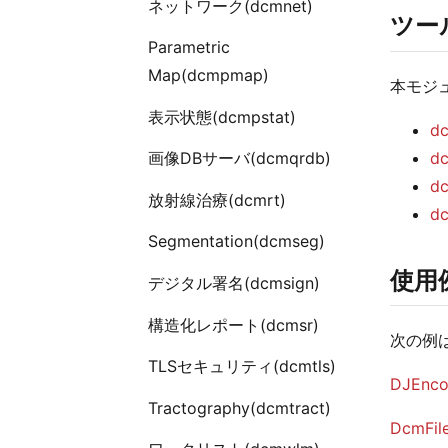
ネットワーク(dcmnet)
ツー
Parametric
Map(dcmpmap)
本モジ
表示状態(dcmpstat)
d
d
画像DBサーバ(dcmqrdb)
d
放射線治療(dcmrt)
d
Segmentation(dcmseg)
使用
デジタル署名(dcmsign)
構造化レポート(dcmsr)
次の例は
TLSセキュリティ(dcmtls)
DJEncod
Tractography(dcmtract)
DcmFil