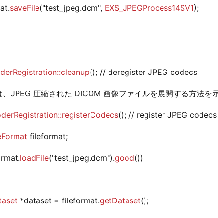
at.
saveFile
("test_jpeg.dcm",
EXS_JPEGProcess14SV1
);
erRegistration::cleanup
(); // deregister JPEG codecs
、JPEG 圧縮された DICOM 画像ファイルを展開する方法を示
erRegistration::registerCodecs
(); // register JPEG codecs
eFormat
fileformat;
format.
loadFile
("test_jpeg.dcm").
good
())
aset
*dataset = fileformat.
getDataset
();