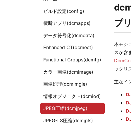
dc
ビルド設定(config)
プ
横断アプリ(dcmapps)
データ符号化(dcmdata)
本モジ
Enhanced CT(dcmect)
スが含ま
Functional Groups(dcmfg)
DcmCo
ックリ
カラー画像(dcmimage)
主なイ
画像処理(dcmimgle)
DJ
情報オブジェクト(dcmiod)
DJ
JPEG圧縮(dcmjpeg)
D
D
JPEG-LS圧縮(dcmjpls)