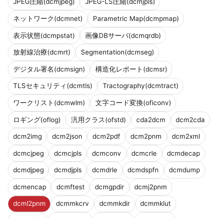
JPEG圧縮(dcmjpeg)
JPEG-LS圧縮(dcmjpls)
ネットワーク(dcmnet)
Parametric Map(dcmpmap)
表示状態(dcmpstat)
画像DBサーバ(dcmqrdb)
放射線治療(dcmrt)
Segmentation(dcmseg)
デジタル署名(dcmsign)
構造化レポート(dcmsr)
TLSセキュリティ(dcmtls)
Tractography(dcmtract)
ワークリスト(dcmwlm)
文字コード変換(oficonv)
ロギング(oflog)
汎用クラス(ofstd)
cda2dcm
dcm2cda
dcm2img
dcm2json
dcm2pdf
dcm2pnm
dcm2xml
dcmcjpeg
dcmcjpls
dcmconv
dcmcrle
dcmdecap
dcmdjpeg
dcmdjpls
dcmdrle
dcmdspfn
dcmdump
dcmencap
dcmftest
dcmgpdir
dcmj2pnm
dcml2pnm
dcmmkcrv
dcmmkdir
dcmmklut