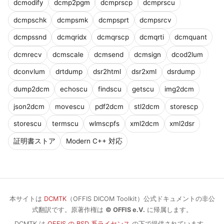
dcmodify
dcmp2pgm
dcmprscp
dcmprscu
dcmpschk
dcmpsmk
dcmpsprt
dcmpsrcv
dcmpssnd
dcmqridx
dcmqrscp
dcmqrti
dcmquant
dcmrecv
dcmscale
dcmsend
dcmsign
dcod2lum
dconvlum
drtdump
dsr2html
dsr2xml
dsrdump
dump2dcm
echoscu
findscu
getscu
img2dcm
json2dcm
movescu
pdf2dcm
stl2dcm
storescp
storescu
termscu
wlmscpfs
xml2dcm
xml2dsr
証明書ストア
Modern C++ 対応
本サイトは
DCMTK
（OFFIS DICOM Toolkit）公式ドキュメントの非公
式翻訳です。原著作権は
© OFFIS e.V.
に帰属します。
DCMTK は
OFFIS の BSD 系ライセンス
の下で提供されています。