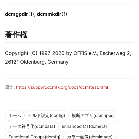
dcmgpdir
(1),
dcmmkdir
(1)
著作権
Copyright (C) 1997-2025 by OFFIS e.V., Escherweg 2,
26121 Oldenburg, Germany.
原文:
https://support.dcmtk.org/docs/dcmftest.html
ホーム
ビルド設定(config)
横断アプリ(dcmapps)
データ符号化(dcmdata)
Enhanced CT(dcmect)
Functional Groups(dcmfg)
カラー画像(dcmimage)