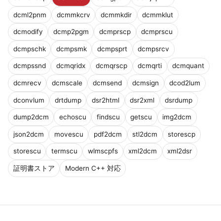
dcml2pnm
dcmmkcrv
dcmmkdir
dcmmklut
dcmodify
dcmp2pgm
dcmprscp
dcmprscu
dcmpschk
dcmpsmk
dcmpsprt
dcmpsrcv
dcmpssnd
dcmqridx
dcmqrscp
dcmqrti
dcmquant
dcmrecv
dcmscale
dcmsend
dcmsign
dcod2lum
dconvlum
drtdump
dsr2html
dsr2xml
dsrdump
dump2dcm
echoscu
findscu
getscu
img2dcm
json2dcm
movescu
pdf2dcm
stl2dcm
storescp
storescu
termscu
wlmscpfs
xml2dcm
xml2dsr
証明書ストア
Modern C++ 対応