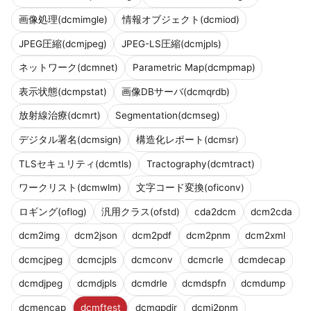
画像処理(dcmimgle)
情報オブジェクト(dcmiod)
JPEG圧縮(dcmjpeg)
JPEG-LS圧縮(dcmjpls)
ネットワーク(dcmnet)
Parametric Map(dcmpmap)
表示状態(dcmpstat)
画像DBサーバ(dcmqrdb)
放射線治療(dcmrt)
Segmentation(dcmseg)
デジタル署名(dcmsign)
構造化レポート(dcmsr)
TLSセキュリティ(dcmtls)
Tractography(dcmtract)
ワークリスト(dcmwlm)
文字コード変換(oficonv)
ロギング(oflog)
汎用クラス(ofstd)
cda2dcm
dcm2cda
dcm2img
dcm2json
dcm2pdf
dcm2pnm
dcm2xml
dcmcjpeg
dcmcjpls
dcmconv
dcmcrle
dcmdecap
dcmdjpeg
dcmdjpls
dcmdrle
dcmdspfn
dcmdump
dcmencap
dcmftest
dcmgpdir
dcmj2pnm