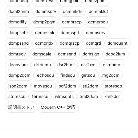
dcmencap
dcmftest
dcmgpdir
dcmj2pnm
dcml2pnm
dcmmkcrv
dcmmkdir
dcmmklut
dcmodify
dcmp2pgm
dcmprscp
dcmprscu
dcmpschk
dcmpsmk
dcmpsprt
dcmpsrcv
dcmpssnd
dcmqridx
dcmqrscp
dcmqrti
dcmquant
dcmrecv
dcmscale
dcmsend
dcmsign
dcod2lum
dconvlum
drtdump
dsr2html
dsr2xml
dsrdump
dump2dcm
echoscu
findscu
getscu
img2dcm
json2dcm
movescu
pdf2dcm
stl2dcm
storescp
storescu
termscu
wlmscpfs
xml2dcm
xml2dsr
証明書ストア
Modern C++ 対応