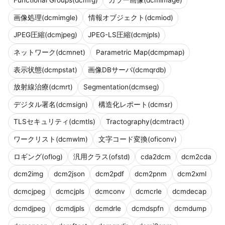
Functional Groups(dcmfg)
カラー画像(dcmimage)
画像処理(dcmimgle)
情報オブジェクト(dcmiod)
JPEG圧縮(dcmjpeg)
JPEG-LS圧縮(dcmjpls)
ネットワーク(dcmnet)
Parametric Map(dcmpmap)
表示状態(dcmpstat)
画像DBサーバ(dcmqrdb)
放射線治療(dcmrt)
Segmentation(dcmseg)
デジタル署名(dcmsign)
構造化レポート(dcmsr)
TLSセキュリティ(dcmtls)
Tractography(dcmtract)
ワークリスト(dcmwlm)
文字コード変換(oficonv)
ロギング(oflog)
汎用クラス(ofstd)
cda2dcm
dcm2cda
dcm2img
dcm2json
dcm2pdf
dcm2pnm
dcm2xml
dcmcjpeg
dcmcjpls
dcmconv
dcmcrle
dcmdecap
dcmdjpeg
dcmdjpls
dcmdrle
dcmdspfn
dcmdump