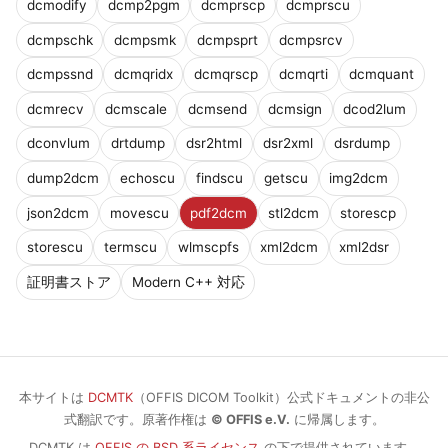
dcmodify
dcmp2pgm
dcmprscp
dcmprscu
dcmpschk
dcmpsmk
dcmpsprt
dcmpsrcv
dcmpssnd
dcmqridx
dcmqrscp
dcmqrti
dcmquant
dcmrecv
dcmscale
dcmsend
dcmsign
dcod2lum
dconvlum
drtdump
dsr2html
dsr2xml
dsrdump
dump2dcm
echoscu
findscu
getscu
img2dcm
json2dcm
movescu
pdf2dcm
stl2dcm
storescp
storescu
termscu
wlmscpfs
xml2dcm
xml2dsr
証明書ストア
Modern C++ 対応
本サイトは
DCMTK
（OFFIS DICOM Toolkit）公式ドキュメントの非公
式翻訳です。原著作権は
© OFFIS e.V.
に帰属します。
DCMTK は
OFFIS の BSD 系ライセンス
の下で提供されています。