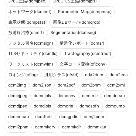
JPEG圧縮(dcmjpeg)
JPEG-LS圧縮(dcmjpls)
ネットワーク(dcmnet)
Parametric Map(dcmpmap)
表示状態(dcmpstat)
画像DBサーバ(dcmqrdb)
放射線治療(dcmrt)
Segmentation(dcmseg)
デジタル署名(dcmsign)
構造化レポート(dcmsr)
TLSセキュリティ(dcmtls)
Tractography(dcmtract)
ワークリスト(dcmwlm)
文字コード変換(oficonv)
ロギング(oflog)
汎用クラス(ofstd)
cda2dcm
dcm2cda
dcm2img
dcm2json
dcm2pdf
dcm2pnm
dcm2xml
dcmcjpeg
dcmcjpls
dcmconv
dcmcrle
dcmdecap
dcmdjpeg
dcmdjpls
dcmdrle
dcmdspfn
dcmdump
dcmencap
dcmftest
dcmgpdir
dcmj2pnm
dcml2pnm
dcmmkcrv
dcmmkdir
dcmmklut