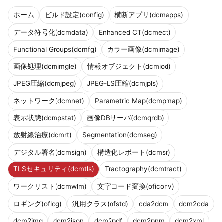
ホーム
ビルド設定(config)
横断アプリ(dcmapps)
データ符号化(dcmdata)
Enhanced CT(dcmect)
Functional Groups(dcmfg)
カラー画像(dcmimage)
画像処理(dcmimgle)
情報オブジェクト(dcmiod)
JPEG圧縮(dcmjpeg)
JPEG-LS圧縮(dcmjpls)
ネットワーク(dcmnet)
Parametric Map(dcmpmap)
表示状態(dcmpstat)
画像DBサーバ(dcmqrdb)
放射線治療(dcmrt)
Segmentation(dcmseg)
デジタル署名(dcmsign)
構造化レポート(dcmsr)
TLSセキュリティ(dcmtls)
Tractography(dcmtract)
ワークリスト(dcmwlm)
文字コード変換(oficonv)
ロギング(oflog)
汎用クラス(ofstd)
cda2dcm
dcm2cda
dcm2img
dcm2json
dcm2pdf
dcm2pnm
dcm2xml