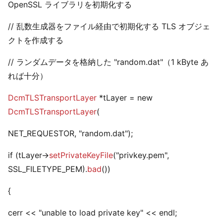
OpenSSL ライブラリを初期化する
// 乱数生成器をファイル経由で初期化する TLS オブジェ
クトを作成する
// ランダムデータを格納した "random.dat"（1 kByte あ
れば十分）
DcmTLSTransportLayer
*tLayer = new
DcmTLSTransportLayer
(
NET_REQUESTOR, "random.dat");
if (tLayer->
setPrivateKeyFile
("privkey.pem",
SSL_FILETYPE_PEM).
bad
())
{
cerr << "unable to load private key" << endl;