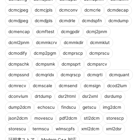
dcmcjpeg
dcmcjpls
dcmconv
dcmcrle
dcmdecap
dcmdjpeg
dcmdjpls
dcmdrle
dcmdspfn
dcmdump
dcmencap
dcmftest
dcmgpdir
dcmj2pnm
dcml2pnm
dcmmkcrv
dcmmkdir
dcmmklut
dcmodify
dcmp2pgm
dcmprscp
dcmprscu
dcmpschk
dcmpsmk
dcmpsprt
dcmpsrcv
dcmpssnd
dcmqridx
dcmqrscp
dcmqrti
dcmquant
dcmrecv
dcmscale
dcmsend
dcmsign
dcod2lum
dconvlum
drtdump
dsr2html
dsr2xml
dsrdump
dump2dcm
echoscu
findscu
getscu
img2dcm
json2dcm
movescu
pdf2dcm
stl2dcm
storescp
storescu
termscu
wlmscpfs
xml2dcm
xml2dsr
証明書ストア
Modern C++ 対応