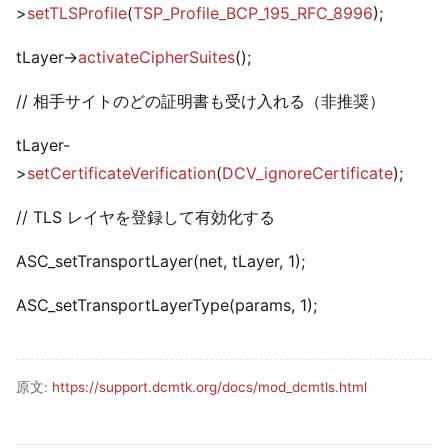
>
setTLSProfile
(
TSP_Profile_BCP_195_RFC_8996
);
tLayer->
activateCipherSuites
();
// 相手サイトのどの証明書も受け入れる（非推奨）
tLayer-
>
setCertificateVerification
(
DCV_ignoreCertificate
);
// TLS レイヤを登録して有効化する
ASC_setTransportLayer(net, tLayer, 1);
ASC_setTransportLayerType(params, 1);
原文:
https://support.dcmtk.org/docs/mod_dcmtls.html