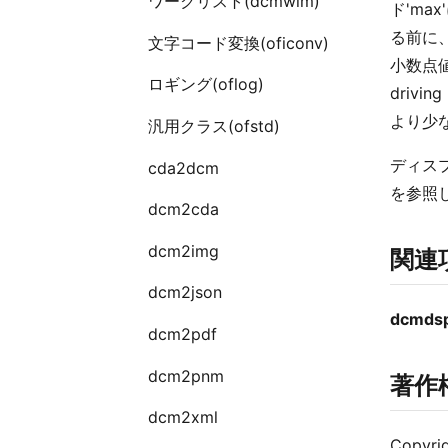
ワークリスト(dcmwlm)
ド'ma
る前に、
文字コード変換(oficonv)
小数点値
ロギング(oflog)
driv
より少
汎用クラス(ofstd)
ディスプ
cda2dcm
を参照
dcm2cda
dcm2img
関連
dcm2json
dcmds
dcm2pdf
dcm2pnm
著作
dcm2xml
Copyrig