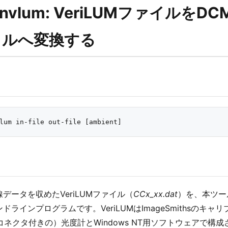
onvlum: VeriLUMファイル
イルへ変換する
データを収めたVeriLUMファイル（
CCx_xx.dat
）を、本ツー
ドラインプログラムです。VeriLUMはImageSmithsの
2コネクタ付きの）光度計とWindows NT用ソフトウェアで構