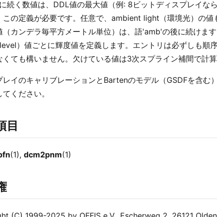
x'に続く数値は、DDL値の最大値（例: 8ビットディスプレイ
この定義が必要です。任意で、ambient light（環境光
（カンデラ毎平方メートル単位）は、語'amb'の後に続けます。最
ing level）値ごとに輝度値を定義します。エントリは必ずしも順序
なくても構いません。欠けている値は3次スプライン補間で計
レイのキャリブレーションとBartenのモデル（GSDFを含む）の
してください。
項目
pfn
(1),
dcm2pnm
(1)
権
ht (C) 1999-2025 by OFFIS e.V., Escherweg 2, 26121 Olde