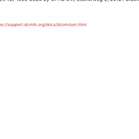
ps://support.dcmtk.org/docs/dconvlum.html