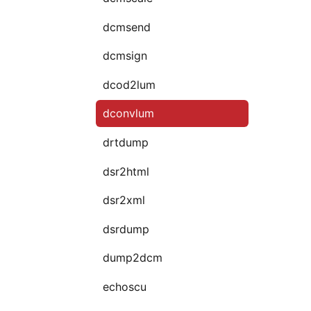
dcmsend
dcmsign
dcod2lum
dconvlum
drtdump
dsr2html
dsr2xml
dsrdump
dump2dcm
echoscu