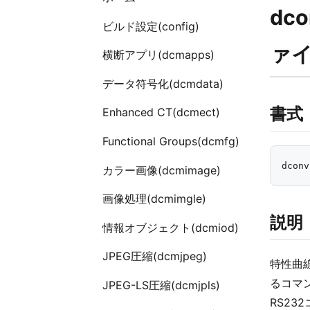
dc
ビルド設定(config)
ァ
横断アプリ(dcmapps)
データ符号化(dcmdata)
書式
Enhanced CT(dcmect)
Functional Groups(dcmfg)
カラー画像(dcmimage)
画像処理(dcmimgle)
説明
情報オブジェクト(dcmiod)
JPEG圧縮(dcmjpeg)
特性曲線
るコマン
JPEG-LS圧縮(dcmjpls)
RS23