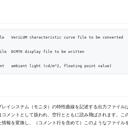
le   VeriLUM characteristic curve file to be converted

ile  DCMTK display file to be written

プレイシステム（モニタ）の特性曲線を記述する出力ファイルは
はコメントとして扱われ、空行とともに読み飛ばされます。この変
た情報を変換し、（コメント行を含めて）このようなファイル