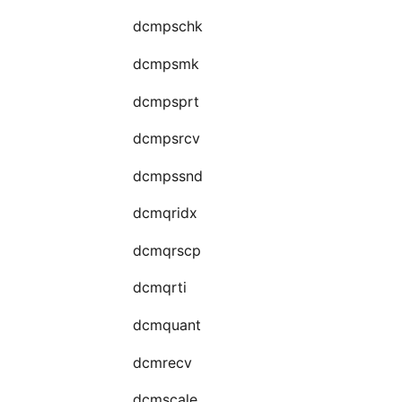
dcmpschk
dcmpsmk
dcmpsprt
dcmpsrcv
dcmpssnd
dcmqridx
dcmqrscp
dcmqrti
dcmquant
dcmrecv
dcmscale