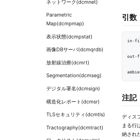
ネットワーク(dcmnet)
Parametric
引数
Map(dcmpmap)
表示状態(dcmpstat)
in-fi
画像DBサーバ(dcmqrdb)
out-f
放射線治療(dcmrt)
Segmentation(dcmseg)
デジタル署名(dcmsign)
注記
構造化レポート(dcmsr)
TLSセキュリティ(dcmtls)
ディス
まる行
Tractography(dcmtract)
納され