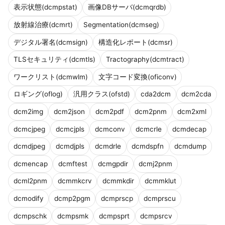
表示状態(dcmpstat)
画像DBサーバ(dcmqrdb)
放射線治療(dcmrt)
Segmentation(dcmseg)
デジタル署名(dcmsign)
構造化レポート(dcmsr)
TLSセキュリティ(dcmtls)
Tractography(dcmtract)
ワークリスト(dcmwlm)
文字コード変換(oficonv)
ロギング(oflog)
汎用クラス(ofstd)
cda2dcm
dcm2cda
dcm2img
dcm2json
dcm2pdf
dcm2pnm
dcm2xml
dcmcjpeg
dcmcjpls
dcmconv
dcmcrle
dcmdecap
dcmdjpeg
dcmdjpls
dcmdrle
dcmdspfn
dcmdump
dcmencap
dcmftest
dcmgpdir
dcmj2pnm
dcml2pnm
dcmmkcrv
dcmmkdir
dcmmklut
dcmodify
dcmp2pgm
dcmprscp
dcmprscu
dcmpschk
dcmpsmk
dcmpsprt
dcmpsrcv