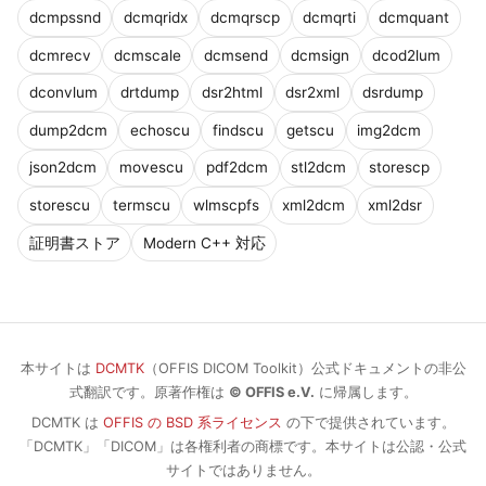
dcmpssnd
dcmqridx
dcmqrscp
dcmqrti
dcmquant
dcmrecv
dcmscale
dcmsend
dcmsign
dcod2lum
dconvlum
drtdump
dsr2html
dsr2xml
dsrdump
dump2dcm
echoscu
findscu
getscu
img2dcm
json2dcm
movescu
pdf2dcm
stl2dcm
storescp
storescu
termscu
wlmscpfs
xml2dcm
xml2dsr
証明書ストア
Modern C++ 対応
本サイトは
DCMTK
（OFFIS DICOM Toolkit）公式ドキュメントの非公
式翻訳です。原著作権は
© OFFIS e.V.
に帰属します。
DCMTK は
OFFIS の BSD 系ライセンス
の下で提供されています。
「DCMTK」「DICOM」は各権利者の商標です。本サイトは公認・公式
サイトではありません。