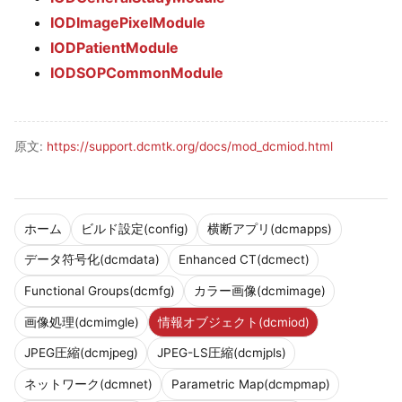
IODImagePixelModule
IODPatientModule
IODSOPCommonModule
原文:
https://support.dcmtk.org/docs/mod_dcmiod.html
ホーム
ビルド設定(config)
横断アプリ(dcmapps)
データ符号化(dcmdata)
Enhanced CT(dcmect)
Functional Groups(dcmfg)
カラー画像(dcmimage)
画像処理(dcmimgle)
情報オブジェクト(dcmiod)
JPEG圧縮(dcmjpeg)
JPEG-LS圧縮(dcmjpls)
ネットワーク(dcmnet)
Parametric Map(dcmpmap)